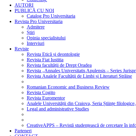
AUTORI
PUBLICĂ CU NOI
Catalog Pro Universitaria
Revista Pro Universitaria
Admitere
Știri
Opinia specialistului
Interviuri
Reviste
Revista Etică și deontologie
Revista Fiat Iustitia
Revista facultății de Drept Oradea
Revista „Annales Universitatis Apulensis – Series Jurisp
Revista Analele Facultăţii de Limbi și Literaturi Străine
Romanian Economic and Business Review
Revista Cogito
Revista Euromentor
Analele Universității din Craiova, Seria Științe filologice,
Legal and administrative Studies
CreativeAPPS – Revistă studențească de cercetare în info
Parteneri