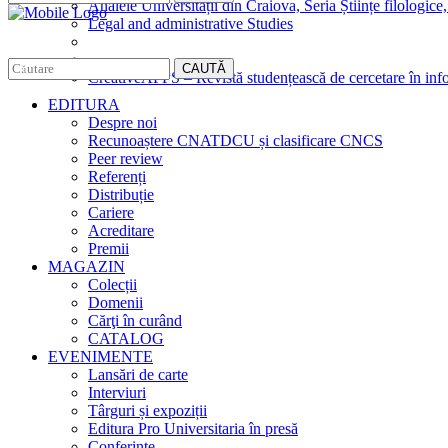
Analele Universității din Craiova, Seria Științe filologice,
Legal and administrative Studies
CAUTĂ
CreativeAPPS – Revistă studențească de cercetare în info
EDITURA
Despre noi
Recunoaștere CNATDCU și clasificare CNCS
Peer review
Referenți
Distribuție
Cariere
Acreditare
Premii
MAGAZIN
Colecții
Domenii
Cărţi în curând
CATALOG
EVENIMENTE
Lansări de carte
Interviuri
Târguri și expoziții
Editura Pro Universitaria în presă
Conferințe