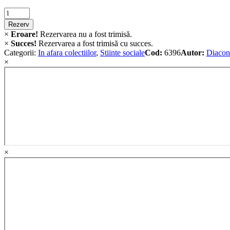
Criminalistica
quantity
Rezerv
×
Eroare!
Rezervarea nu a fost trimisă.
×
Succes!
Rezervarea a fost trimisă cu succes.
Categorii:
In afara colectiilor
,
Stiinte sociale
Cod:
6396
Autor:
Diacon
×
×