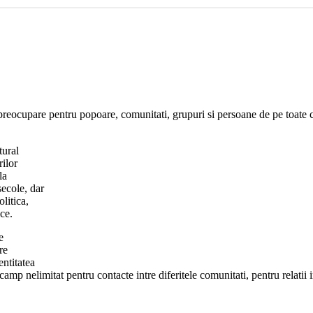
 o preocupare pentru popoare, comunitati, grupuri si persoane de pe toate c
tural
rilor
la
secole, dar
litica,
ice.
e
re
entitatea
 camp nelimitat pentru contacte intre diferitele comunitati, pentru relatii 