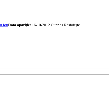
u Ion
Data apariție:
16-10-2012
Cuprins
Răsfoiește