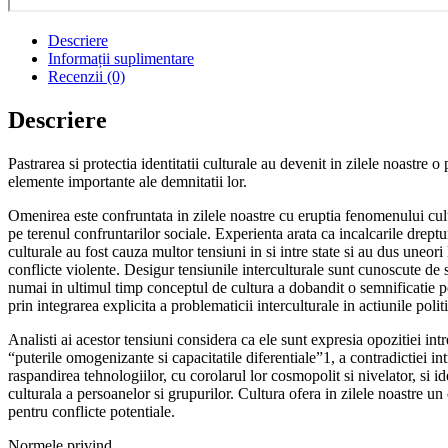
Descriere
Informații suplimentare
Recenzii (0)
Descriere
Pastrarea si protectia identitatii culturale au devenit in zilele noastre
elemente importante ale demnitatii lor.
Omenirea este confruntata in zilele noastre cu eruptia fenomenului cul
pe terenul confruntarilor sociale. Experienta arata ca incalcarile dreptu
culturale au fost cauza multor tensiuni in si intre state si au dus uneori 
conflicte violente. Desigur tensiunile interculturale sunt cunoscute de 
numai in ultimul timp conceptul de cultura a dobandit o semnificatie po
prin integrarea explicita a problematicii interculturale in actiunile polit
Analisti ai acestor tensiuni considera ca ele sunt expresia opozitiei intr
“puterile omogenizante si capacitatile diferentiale”1, a contradictiei int
raspandirea tehnologiilor, cu corolarul lor cosmopolit si nivelator, si id
culturala a persoanelor si grupurilor. Cultura ofera in zilele noastre un
pentru conflicte potentiale.
Normele privind