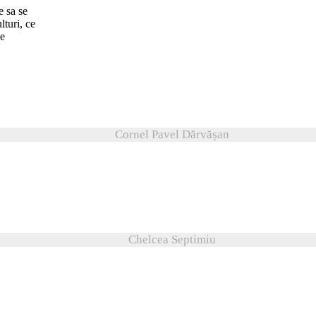
e sa se
lturi, ce
ce
Cornel Pavel Dărvășan
Chelcea Septimiu