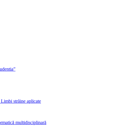
rudentia”
 Limbi străine aplicate
rmatică multidisciplinară