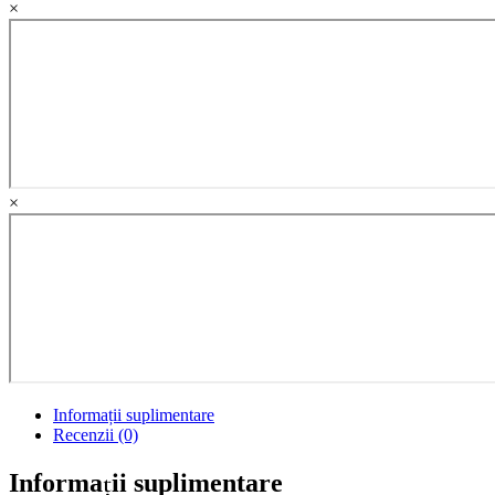
×
trei
prelegeri.
Principiile
morale
in
educatie.
Copilul
si
curriculumul
quantity
×
Informații suplimentare
Recenzii (0)
Informații suplimentare