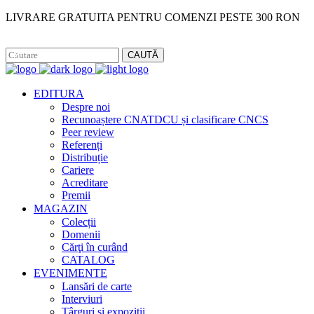
LIVRARE GRATUITA PENTRU COMENZI PESTE 300 RON
Facebook
Instagram
CAUTĂ
EDITURA
Despre noi
Recunoaștere CNATDCU și clasificare CNCS
Peer review
Referenți
Distribuție
Cariere
Acreditare
Premii
MAGAZIN
Colecții
Domenii
Cărţi în curând
CATALOG
EVENIMENTE
Lansări de carte
Interviuri
Târguri și expoziții