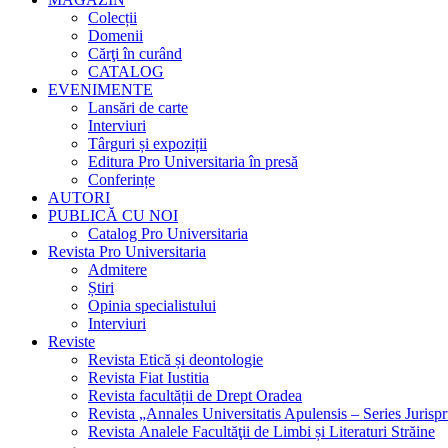
Colecții
Domenii
Cărţi în curând
CATALOG
EVENIMENTE
Lansări de carte
Interviuri
Târguri și expoziții
Editura Pro Universitaria în presă
Conferințe
AUTORI
PUBLICĂ CU NOI
Catalog Pro Universitaria
Revista Pro Universitaria
Admitere
Știri
Opinia specialistului
Interviuri
Reviste
Revista Etică și deontologie
Revista Fiat Iustitia
Revista facultății de Drept Oradea
Revista „Annales Universitatis Apulensis – Series Jurisp
Revista Analele Facultăţii de Limbi și Literaturi Străine