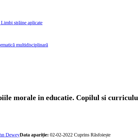
 Limbi străine aplicate
rmatică multidisciplinară
ipiile morale in educatie. Copilul si curricu
hn Dewey
Data apariție:
02-02-2022
Cuprins
Răsfoiește