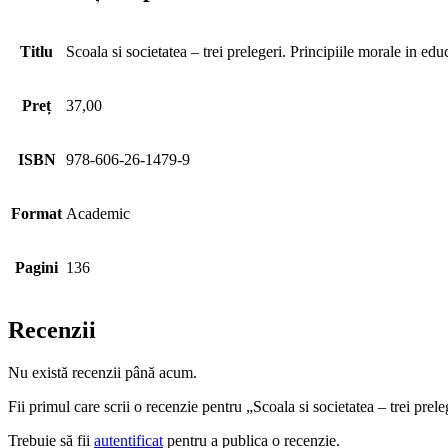
Titlu
Scoala si societatea – trei prelegeri. Principiile morale in edu
Preț
37,00
ISBN
978-606-26-1479-9
Format
Academic
Pagini
136
Recenzii
Nu există recenzii până acum.
Fii primul care scrii o recenzie pentru „Scoala si societatea – trei prel
Trebuie să fii
autentificat
pentru a publica o recenzie.