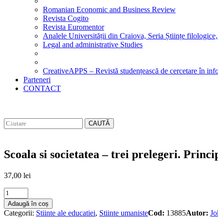
Romanian Economic and Business Review
Revista Cogito
Revista Euromentor
Analele Universității din Craiova, Seria Științe filologice,
Legal and administrative Studies
CreativeAPPS – Revistă studențească de cercetare în info
Parteneri
CONTACT
CAUTĂ
Scoala si societatea – trei prelegeri. Princ
37,00
lei
Scoala
si
Adaugă în coș
societatea
Categorii:
Stiinte ale educatiei
,
Stiinte umaniste
Cod:
13885
Autor:
Jo
–