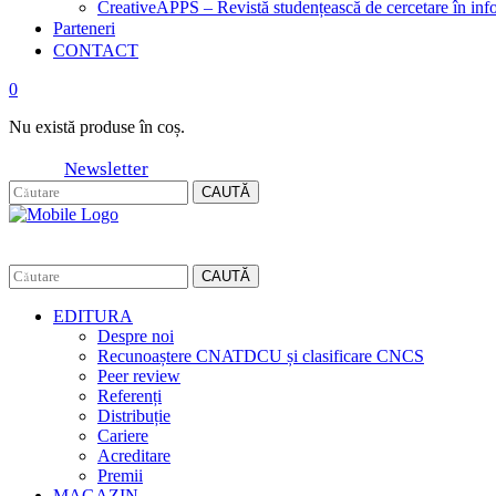
CreativeAPPS – Revistă studențească de cercetare în info
Parteneri
CONTACT
0
Nu există produse în coș.
Newsletter
CAUTĂ
CAUTĂ
EDITURA
Despre noi
Recunoaștere CNATDCU și clasificare CNCS
Peer review
Referenți
Distribuție
Cariere
Acreditare
Premii
MAGAZIN