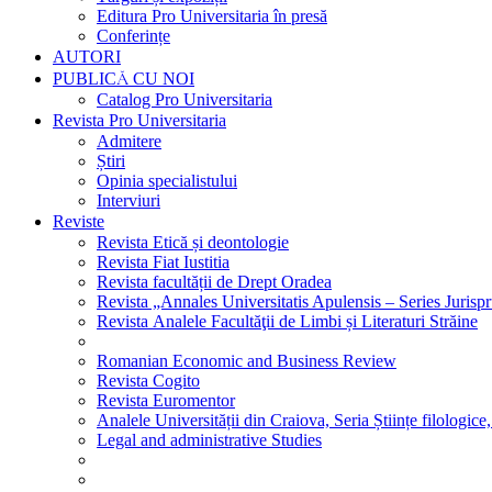
Editura Pro Universitaria în presă
Conferințe
AUTORI
PUBLICĂ CU NOI
Catalog Pro Universitaria
Revista Pro Universitaria
Admitere
Știri
Opinia specialistului
Interviuri
Reviste
Revista Etică și deontologie
Revista Fiat Iustitia
Revista facultății de Drept Oradea
Revista „Annales Universitatis Apulensis – Series Jurisp
Revista Analele Facultăţii de Limbi și Literaturi Străine
Romanian Economic and Business Review
Revista Cogito
Revista Euromentor
Analele Universității din Craiova, Seria Științe filologice,
Legal and administrative Studies