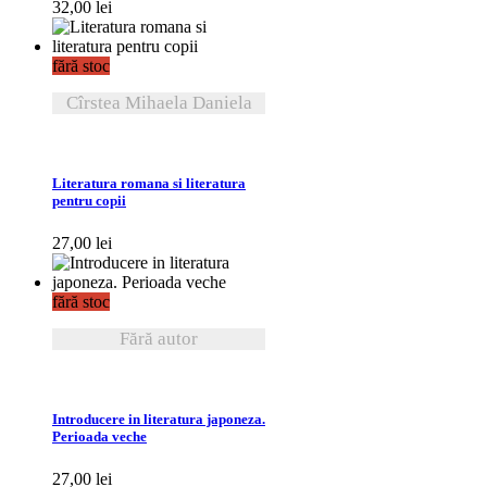
32,00
lei
fără stoc
Cîrstea Mihaela Daniela
VEZI DETALII
Literatura romana si literatura
pentru copii
27,00
lei
fără stoc
Fără autor
VEZI DETALII
Introducere in literatura japoneza.
Perioada veche
27,00
lei