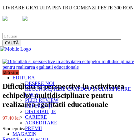
LIVRARE GRATUITA PENTRU COMENZI PESTE 300 RON
EN
RO
Facebook
Instagram
CAUTĂ
fără stoc
EDITURA
DESPRE NOI
Dificultati si perspective in activitatea
RECUNOAȘTERE CNATDCU ȘI CLASIFICARE
echipelor multidisciplinare pentru
CNCS
PEER REVIEW
realizarea egalitatii educationale
REFERENȚI
DISTRIBUȚIE
CARIERE
97,40
lei
ACREDITARE
PREMII
Stoc epuizat
MAGAZIN
Rezervă
COLECȚII