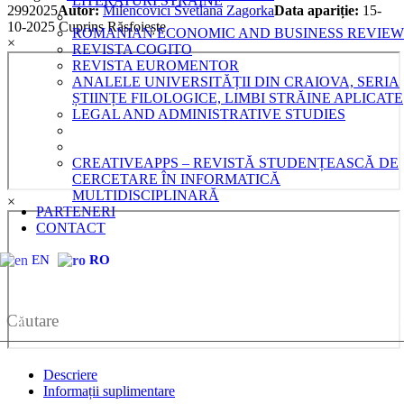
LITERATURI STRĂINE
2992025
Autor:
Milencovici Svetlana Zagorka
Data apariție:
15-
10-2025
Cuprins
Răsfoiește
ROMANIAN ECONOMIC AND BUSINESS REVIEW
×
REVISTA COGITO
REVISTA EUROMENTOR
ANALELE UNIVERSITĂȚII DIN CRAIOVA, SERIA
ȘTIINȚE FILOLOGICE, LIMBI STRĂINE APLICATE
LEGAL AND ADMINISTRATIVE STUDIES
CREATIVEAPPS – REVISTĂ STUDENȚEASCĂ DE
CERCETARE ÎN INFORMATICĂ
MULTIDISCIPLINARĂ
×
PARTENERI
CONTACT
EN
RO
CAUT
Descriere
Informații suplimentare