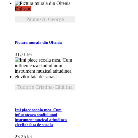
fără stoc
Păunescu George
VEZI DETALII
Pictura murala din Oltenia
31,71
lei
Tudorie Cristina-Cătălina
VEZI DETALII
Imi place scoala mea. Cum
influenteaza studiul unui
instrument muzical atitudinea
elevilor fata de scoala
23,25
lei