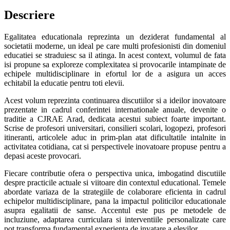
Descriere
Egalitatea educationala reprezinta un deziderat fundamental al
societatii moderne, un ideal pe care multi profesionisti din domeniul
educatiei se straduiesc sa il atinga. In acest context, volumul de fata
isi propune sa exploreze complexitatea si provocarile intampinate de
echipele multidisciplinare in efortul lor de a asigura un acces
echitabil la educatie pentru toti elevii.
Acest volum reprezinta continuarea discutiilor si a ideilor inovatoare
prezentate in cadrul conferintei internationale anuale, devenite o
traditie a CJRAE Arad, dedicata acestui subiect foarte important.
Scrise de profesori universitari, consilieri scolari, logopezi, profesori
itineranti, articolele aduc in prim-plan atat dificultatile intalnite in
activitatea cotidiana, cat si perspectivele inovatoare propuse pentru a
depasi aceste provocari.
Fiecare contributie ofera o perspectiva unica, imbogatind discutiile
despre practicile actuale si viitoare din contextul educational. Temele
abordate variaza de la strategiile de colaborare eficienta in cadrul
echipelor multidisciplinare, pana la impactul politicilor educationale
asupra egalitatii de sanse. Accentul este pus pe metodele de
incluziune, adaptarea curriculara si interventiile personalizate care
pot transforma fundamental experienta de invatare a elevilor.