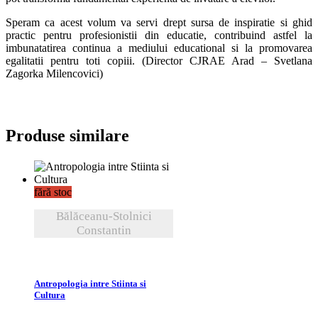
Speram ca acest volum va servi drept sursa de inspiratie si ghid
practic pentru profesionistii din educatie, contribuind astfel la
imbunatatirea continua a mediului educational si la promovarea
egalitatii pentru toti copiii. (Director CJRAE Arad – Svetlana
Zagorka Milencovici)
Produse similare
fără stoc
Bălăceanu-Stolnici
Constantin
VEZI DETALII
Antropologia intre Stiinta si
Cultura