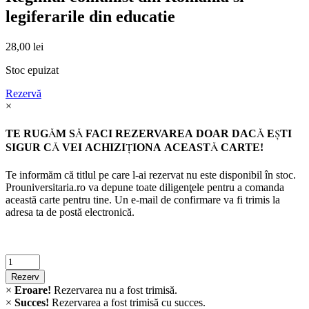
legiferarile din educatie
28,00
lei
Stoc epuizat
Rezervă
×
TE RUGĂM SĂ FACI REZERVAREA DOAR DACĂ EŞTI
SIGUR CĂ VEI ACHIZIŢIONA ACEASTĂ CARTE!
Te informăm că titlul pe care l-ai rezervat nu este disponibil în stoc.
Prouniversitaria.ro va depune toate diligenţele pentru a comanda
această carte pentru tine. Un e-mail de confirmare va fi trimis la
adresa ta de postă electronică.
Criminalistica
quantity
Rezerv
×
Eroare!
Rezervarea nu a fost trimisă.
×
Succes!
Rezervarea a fost trimisă cu succes.