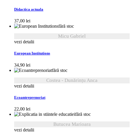
Didactica actuala
37,00
lei
fără stoc
Micu Gabriel
vezi detalii
European Institutions
34,90
lei
fără stoc
Costea - Dunărințu Anca
vezi detalii
Ecoantreprenoriat
22,00
lei
fără stoc
Butucea Marioara
vezi detalii