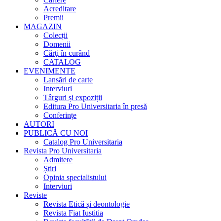
Acreditare
Premii
MAGAZIN
Colecții
Domenii
Cărţi în curând
CATALOG
EVENIMENTE
Lansări de carte
Interviuri
Târguri și expoziții
Editura Pro Universitaria în presă
Conferințe
AUTORI
PUBLICĂ CU NOI
Catalog Pro Universitaria
Revista Pro Universitaria
Admitere
Știri
Opinia specialistului
Interviuri
Reviste
Revista Etică și deontologie
Revista Fiat Iustitia