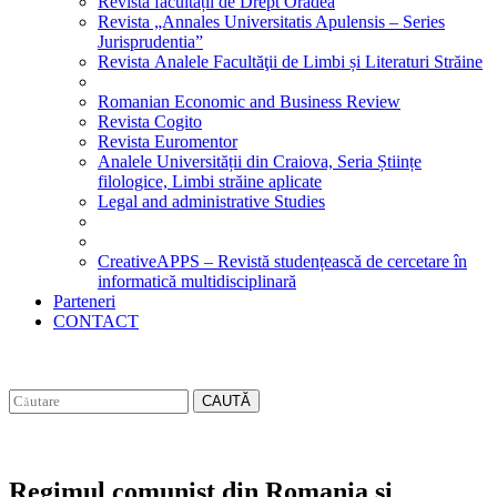
Revista facultății de Drept Oradea
Revista „Annales Universitatis Apulensis – Series
Jurisprudentia”
Revista Analele Facultăţii de Limbi și Literaturi Străine
Romanian Economic and Business Review
Revista Cogito
Revista Euromentor
Analele Universității din Craiova, Seria Științe
filologice, Limbi străine aplicate
Legal and administrative Studies
CreativeAPPS – Revistă studențească de cercetare în
informatică multidisciplinară
Parteneri
CONTACT
CAUTĂ
Regimul comunist din Romania si