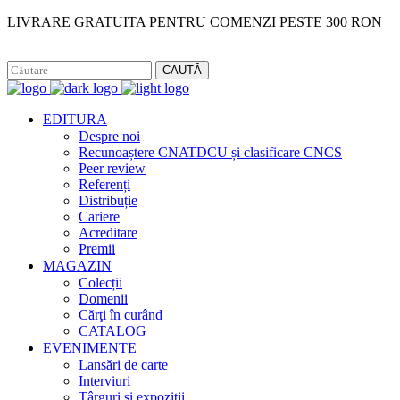
LIVRARE GRATUITA PENTRU COMENZI PESTE 300 RON
Facebook
Instagram
CAUTĂ
EDITURA
Despre noi
Recunoaștere CNATDCU și clasificare CNCS
Peer review
Referenți
Distribuție
Cariere
Acreditare
Premii
MAGAZIN
Colecții
Domenii
Cărţi în curând
CATALOG
EVENIMENTE
Lansări de carte
Interviuri
Târguri și expoziții