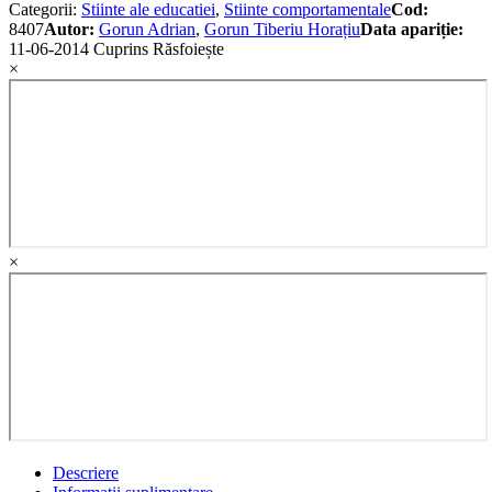
Categorii:
Stiinte ale educatiei
,
Stiinte comportamentale
Cod:
8407
Autor:
Gorun Adrian
,
Gorun Tiberiu Horațiu
Data apariție:
11-06-2014
Cuprins
Răsfoiește
×
×
Descriere