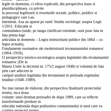
legile in domeniu, ci ofera explicatii, din perspectiva trans si
pluridisciplinara, cu privire
la procesul legiferarii si resorturile sociale, politice, juridice si
pedagogice care l-au
intemeiat. Asa au aparut pe rand: Studiu sociologic asupra Legii
1/2011. Educatia si
comunitatea (unde, pe langa clarificari esentiale, sunt puse fata in
fata prima lege
articulata in domeniu – Legea instructiunii publice din 1864 – cu
legea actuala),
Fundamente normative ale modernizarii invatamantului romanesc
(1864–1918),
O perspectiva istorico-sociologica asupra legislatiei din invatamantul
romanesc (De la
Marea Unire la decretul nr. 175/2 august 1948) si volumul de fata
prin care aducem in
campul analizei legislatia din invatamant in perioada regimului
totalitar (1948–1989).
Ne mai raman de elaborat, din perspectiva finalizarii proiectului
nostru, inca doua
volume: unul destinat perioadei de dupa 1989, care sa reflecte
transformarile produse in
educatia nationala dupa prabusirea comunismului si unul care va
contine proiectul pentru