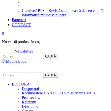
CreativeAPPS – Revistă studențească de cercetare în
informatică multidisciplinară
Parteneri
CONTACT
0
Nu există produse în coș.
Newsletter
CAUTĂ
CAUTĂ
EDITURA
Despre noi
Recunoaștere CNATDCU și clasificare CNCS
Peer review
Referenți
Distribuție
Cariere