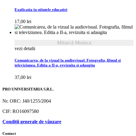
Explicatia in stiintele educatiei
17,00
lei
Mitarcă Monica
vezi detalii
Comunicarea, de la vizual la audiovisual. Fotografia, filmul si
televiziunea. Editia a II-a, revizuita si adaugita
37,00
lei
PRO UNIVERSITARIA S.R.L.
Nr. ORC: J40/1255/2004
CIF: RO16097580
Condiții generale de vânzare
Contact