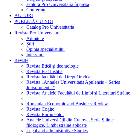
Editura Pro Universitaria în presă
Conferințe
AUTORI
PUBLICĂ CU NOI
Catalog Pro Universitaria
Revista Pro Universitaria
Admitere
Știri
Opinia specialistului
Interviuri
Reviste
Revista Etică și deontologie
Revista Fiat Iustitia
Revista facultății de Drept Oradea
Revista „Annales Universitatis Apulensis – Series
Jurisprudentia”
Revista Analele Facultăţii de Limbi și Literaturi Străine
Romanian Economic and Business Review
Revista Cogito
Revista Euromentor
Analele Universității din Craiova, Seria Științe
filologice, Limbi străine aplicate
Legal and administrative Studies