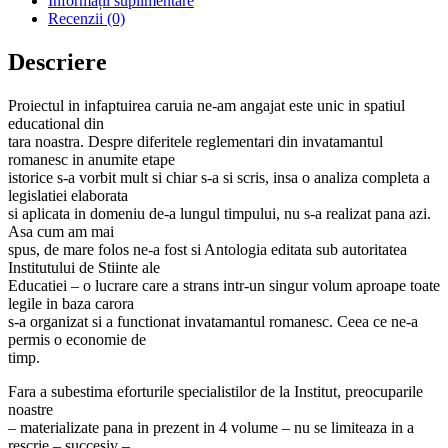
Informații suplimentare
Recenzii (0)
Descriere
Proiectul in infaptuirea caruia ne-am angajat este unic in spatiul
educational din
tara noastra. Despre diferitele reglementari din invatamantul
romanesc in anumite etape
istorice s-a vorbit mult si chiar s-a si scris, insa o analiza completa a
legislatiei elaborata
si aplicata in domeniu de-a lungul timpului, nu s-a realizat pana azi.
Asa cum am mai
spus, de mare folos ne-a fost si Antologia editata sub autoritatea
Institutului de Stiinte ale
Educatiei – o lucrare care a strans intr-un singur volum aproape toate
legile in baza carora
s-a organizat si a functionat invatamantul romanesc. Ceea ce ne-a
permis o economie de
timp.
Fara a subestima eforturile specialistilor de la Institut, preocuparile
noastre
– materializate pana in prezent in 4 volume – nu se limiteaza in a
rescrie – succesiv –