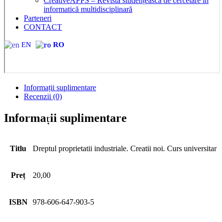
CreativeAPPS – Revistă studențească de cercetare în
informatică multidisciplinară
Parteneri
CONTACT
EN
RO
Informații suplimentare
Recenzii (0)
Informații suplimentare
Titlu
Dreptul proprietatii industriale. Creatii noi. Curs universitar
Preț
20,00
ISBN
978-606-647-903-5