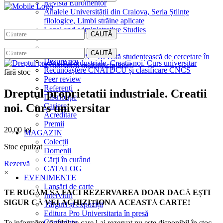
Revista Euromentor
Analele Universității din Craiova, Seria Științe
filologice, Limbi străine aplicate
Legal and administrative Studies
CAUTĂ
EDITURA
CAUTĂ
CreativeAPPS – Revistă studențească de cercetare în
Despre noi
informatică multidisciplinară
Recunoaștere CNATDCU și clasificare CNCS
fără stoc
Peer review
Referenți
Dreptul proprietatii industriale. Creatii
Distribuție
noi. Curs universitar
Cariere
Acreditare
Premii
20,00
lei
MAGAZIN
Colecții
Stoc epuizat
Domenii
Cărţi în curând
Rezervă
CATALOG
×
EVENIMENTE
Lansări de carte
TE RUGĂM SĂ FACI REZERVAREA DOAR DACĂ EŞTI
Interviuri
SIGUR CĂ VEI ACHIZIŢIONA ACEASTĂ CARTE!
Târguri și expoziții
Editura Pro Universitaria în presă
Conferințe
Te informăm că titlul pe care l-ai rezervat nu este disponibil în stoc.