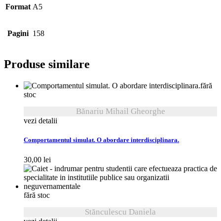
Format
A5
Pagini
158
Produse similare
fără
stoc
Bănariu Mihail Gheorghe
vezi detalii
Comportamentul simulat. O abordare interdisciplinara.
30,00
lei
fără stoc
Stănculescu Daniela