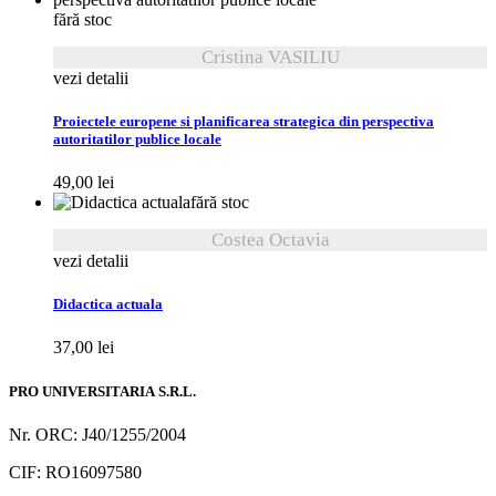
fără stoc
Cristina VASILIU
vezi detalii
Proiectele europene si planificarea strategica din perspectiva
autoritatilor publice locale
49,00
lei
fără stoc
Costea Octavia
vezi detalii
Didactica actuala
37,00
lei
PRO UNIVERSITARIA S.R.L.
Nr. ORC: J40/1255/2004
CIF: RO16097580