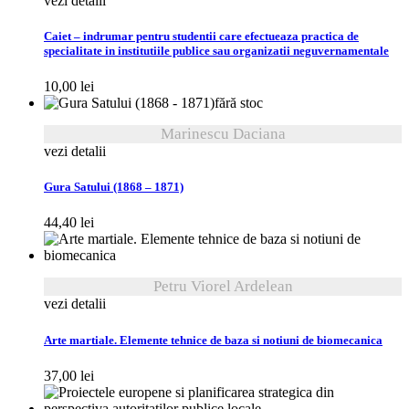
vezi detalii
Caiet – indrumar pentru studentii care efectueaza practica de
specialitate in institutiile publice sau organizatii neguvernamentale
10,00
lei
fără stoc
Marinescu Daciana
vezi detalii
Gura Satului (1868 – 1871)
44,40
lei
Petru Viorel Ardelean
vezi detalii
Arte martiale. Elemente tehnice de baza si notiuni de biomecanica
37,00
lei