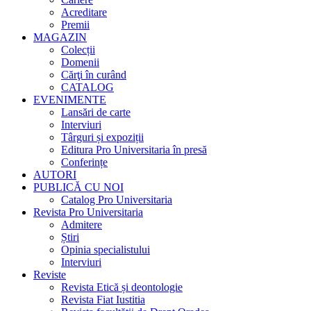
Acreditare
Premii
MAGAZIN
Colecții
Domenii
Cărţi în curând
CATALOG
EVENIMENTE
Lansări de carte
Interviuri
Târguri și expoziții
Editura Pro Universitaria în presă
Conferințe
AUTORI
PUBLICĂ CU NOI
Catalog Pro Universitaria
Revista Pro Universitaria
Admitere
Știri
Opinia specialistului
Interviuri
Reviste
Revista Etică și deontologie
Revista Fiat Iustitia