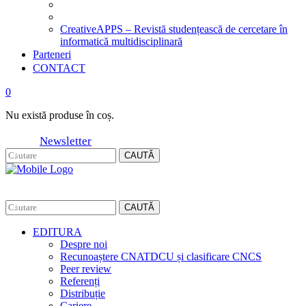
CreativeAPPS – Revistă studențească de cercetare în
informatică multidisciplinară
Parteneri
CONTACT
0
Nu există produse în coș.
Newsletter
CAUTĂ
CAUTĂ
EDITURA
Despre noi
Recunoaștere CNATDCU și clasificare CNCS
Peer review
Referenți
Distribuție
Cariere