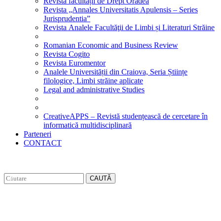
Revista facultății de Drept Oradea
Revista „Annales Universitatis Apulensis – Series
Jurisprudentia”
Revista Analele Facultăţii de Limbi și Literaturi Străine
Romanian Economic and Business Review
Revista Cogito
Revista Euromentor
Analele Universității din Craiova, Seria Științe
filologice, Limbi străine aplicate
Legal and administrative Studies
CreativeAPPS – Revistă studențească de cercetare în
informatică multidisciplinară
Parteneri
CONTACT
CAUTĂ