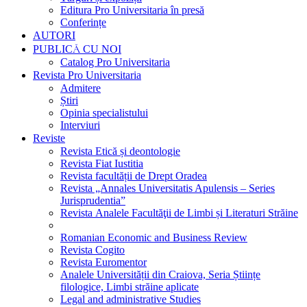
Editura Pro Universitaria în presă
Conferințe
AUTORI
PUBLICĂ CU NOI
Catalog Pro Universitaria
Revista Pro Universitaria
Admitere
Știri
Opinia specialistului
Interviuri
Reviste
Revista Etică și deontologie
Revista Fiat Iustitia
Revista facultății de Drept Oradea
Revista „Annales Universitatis Apulensis – Series
Jurisprudentia”
Revista Analele Facultăţii de Limbi și Literaturi Străine
Romanian Economic and Business Review
Revista Cogito
Revista Euromentor
Analele Universității din Craiova, Seria Științe
filologice, Limbi străine aplicate
Legal and administrative Studies