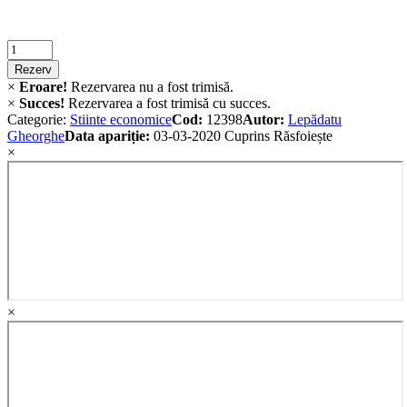
Criminalistica
quantity
Rezerv
×
Eroare!
Rezervarea nu a fost trimisă.
×
Succes!
Rezervarea a fost trimisă cu succes.
Categorie:
Stiinte economice
Cod:
12398
Autor:
Lepădatu
Gheorghe
Data apariție:
03-03-2020
Cuprins
Răsfoiește
×
×