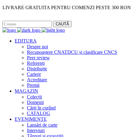
LIVRARE GRATUITA PENTRU COMENZI PESTE 300 RON
Facebook
Instagram
CAUTĂ
EDITURA
Despre noi
Recunoaștere CNATDCU și clasificare CNCS
Peer review
Referenți
Distribuție
Cariere
Acreditare
Premii
MAGAZIN
Colecții
Domenii
Cărţi în curând
CATALOG
EVENIMENTE
Lansări de carte
Interviuri
Târguri și expoziții