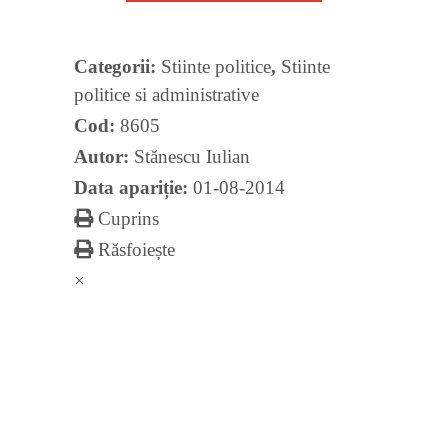
quantity
Categorii:
Stiinte politice
,
Stiinte
politice si administrative
Cod:
8605
Autor:
Stănescu Iulian
Data apariție:
01-08-2014
Cuprins
Răsfoiește
×