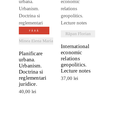
VEZI
VEZI
DETALII
DETALII
FĂRĂ
Răpan Florian
STOC
Minea Elena Maria
International
economic
Planificare
relations
urbana.
geopolitics.
Urbanism.
Lecture notes
Doctrina si
reglementari
37,00
lei
juridice.
40,00
lei