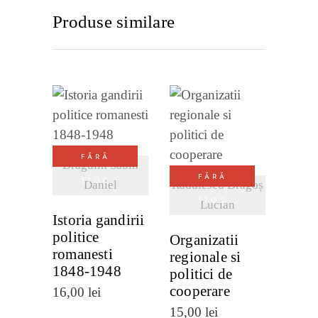
Produse similare
VEZI
VEZI
DETALII
FĂRĂ
DETALII
Drăgulin Sabin
FĂRĂ
STOC
Daniel
Rădulescu Dragoș
STOC
Lucian
Istoria gandirii
politice
Organizatii
romanesti
regionale si
1848-1948
politici de
cooperare
16,00
lei
15,00
lei