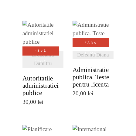
VEZI
VEZI
FĂRĂ
DETALII
DETALII
FĂRĂ
STOC
Brezoianu
Deleanu Diana
STOC
Dumitru
Administratie
publica. Teste
Autoritatile
pentru licenta
administratiei
publice
20,00
lei
30,00
lei