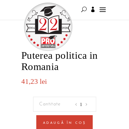
Puterea politica in
Romania
41,23
lei
Puterea
politica
in
ADAUGĂ ÎN COȘ
Romania