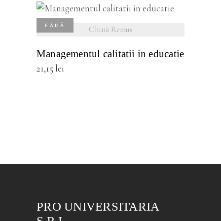
vezi detalii
FĂRĂ
Chină Remus
STOC
Managementul calitatii in educatie
21,15
lei
PRO UNIVERSITARIA