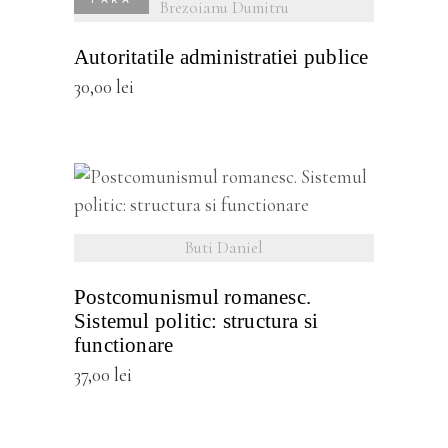
FĂRĂ
Brezoianu Dumitru
STOC
Autoritatile administratiei publice
30,00
lei
vezi detalii
Buti Daniel
Postcomunismul romanesc.
Sistemul politic: structura si
functionare
37,00
lei