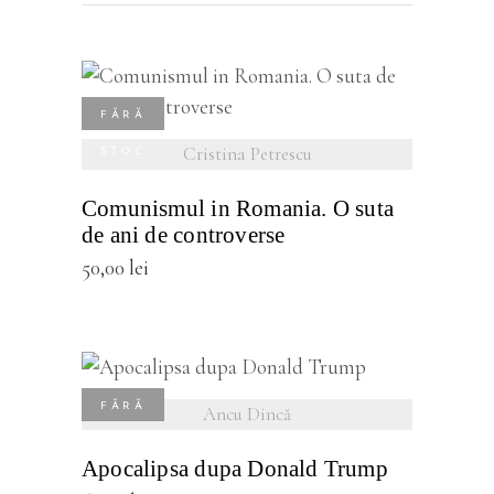
vezi detalii
FĂRĂ
Cristina Petrescu
STOC
Comunismul in Romania. O suta
de ani de controverse
50,00
lei
vezi detalii
FĂRĂ
Ancu Dincă
STOC
Apocalipsa dupa Donald Trump