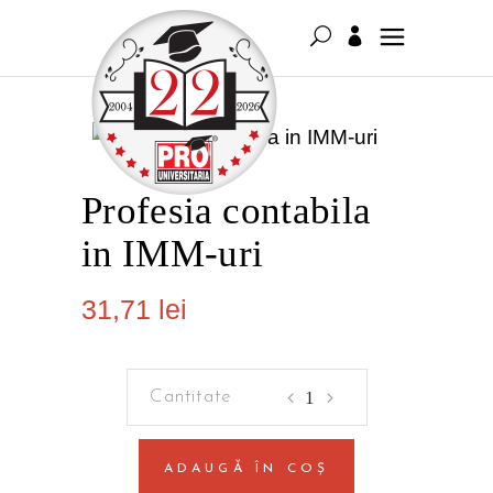
Profesia contabila
in IMM-uri
31,71
lei
Profesia
contabila
in
ADAUGĂ ÎN COȘ
IMM-