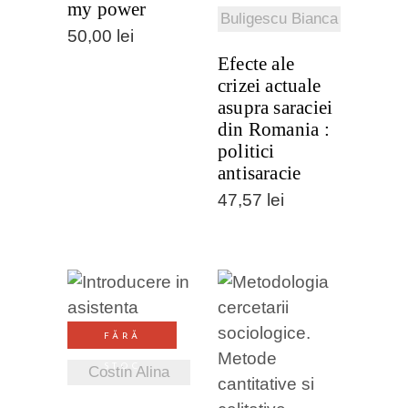
my power
Buligescu Bianca
50,00
lei
Efecte ale
crizei actuale
asupra saraciei
din Romania :
politici
antisaracie
47,57
lei
VEZI
FĂRĂ
DETALII
VEZI
STOC
Costin Alina
DETALII