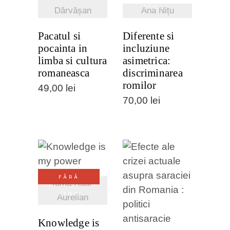
STOC
Dărvășan
Ana Nițu
Pacatul si
Diferente si
pocainta in
incluziune
limba si cultura
asimetrica:
romaneasca
discriminarea
romilor
49,00
lei
70,00
lei
VEZI
FĂRĂ
DETALII
Toma Raul-
VEZI
STOC
Aurelian
DETALII
Knowledge is