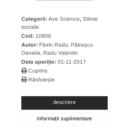
uri
quantity
Categorii:
Ave Science
,
Stiinte
sociale
Cod:
10806
Autor:
Florin Radu
,
Pătrașcu
Daniela
,
Radu Valentin
Data apariție:
01-11-2017
Cuprins
Răsfoiește
descriere
informații suplimentare