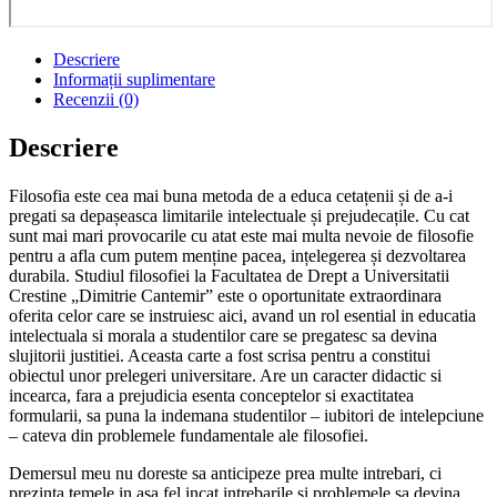
Descriere
Informații suplimentare
Recenzii (0)
Descriere
Filosofia este cea mai buna metoda de a educa cetațenii și de a-i
pregati sa depașeasca limitarile intelectuale și prejudecațile. Cu cat
sunt mai mari provocarile cu atat este mai multa nevoie de filosofie
pentru a afla cum putem menține pacea, ințelegerea și dezvoltarea
durabila. Studiul filosofiei la Facultatea de Drept a Universitatii
Crestine „Dimitrie Cantemir” este o oportunitate extraordinara
oferita celor care se instruiesc aici, avand un rol esential in educatia
intelectuala si morala a studentilor care se pregatesc sa devina
slujitorii justitiei. Aceasta carte a fost scrisa pentru a constitui
obiectul unor prelegeri universitare. Are un caracter didactic si
incearca, fara a prejudicia esenta conceptelor si exactitatea
formularii, sa puna la indemana studentilor – iubitori de intelepciune
– cateva din problemele fundamentale ale filosofiei.
Demersul meu nu doreste sa anticipeze prea multe intrebari, ci
prezinta temele in asa fel incat intrebarile si problemele sa devina