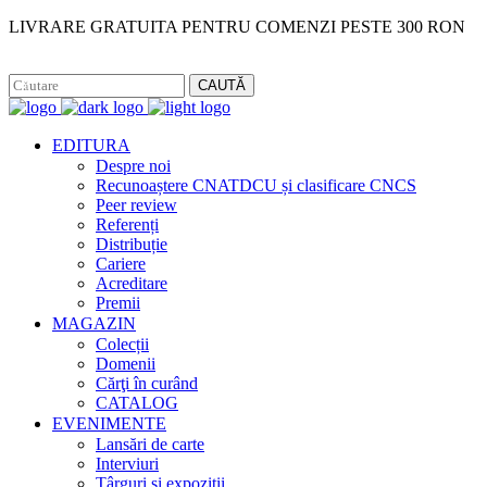
LIVRARE GRATUITA PENTRU COMENZI PESTE 300 RON
Facebook
Instagram
CAUTĂ
EDITURA
Despre noi
Recunoaștere CNATDCU și clasificare CNCS
Peer review
Referenți
Distribuție
Cariere
Acreditare
Premii
MAGAZIN
Colecții
Domenii
Cărţi în curând
CATALOG
EVENIMENTE
Lansări de carte
Interviuri
Târguri și expoziții