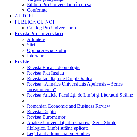
Editura Pro Universitaria în presă
Conferințe
AUTORI
PUBLICĂ CU NOI
Catalog Pro Universitaria
Revista Pro Universitaria
Admitere
Știri
Opinia specialistului
Interviuri
Reviste
Revista Etică și deontologie
Revista Fiat Iustitia
Revista facultății de Drept Oradea
Revista „Annales Universitatis Apulensis – Series
Jurisprudentia”
Revista Analele Facultăţii de Limbi și Literaturi Străine
Romanian Economic and Business Review
Revista Cogito
Revista Euromentor
Analele Universității din Craiova, Seria Științe
filologice, Limbi străine aplicate
Legal and administrative Studies