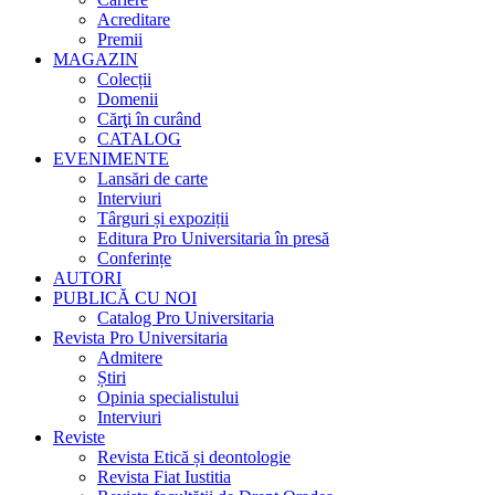
Acreditare
Premii
MAGAZIN
Colecții
Domenii
Cărţi în curând
CATALOG
EVENIMENTE
Lansări de carte
Interviuri
Târguri și expoziții
Editura Pro Universitaria în presă
Conferințe
AUTORI
PUBLICĂ CU NOI
Catalog Pro Universitaria
Revista Pro Universitaria
Admitere
Știri
Opinia specialistului
Interviuri
Reviste
Revista Etică și deontologie
Revista Fiat Iustitia