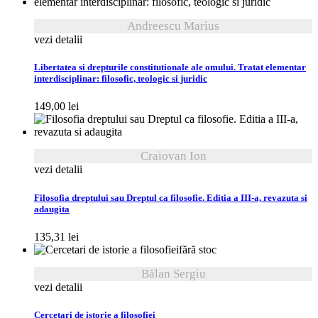
Andreescu Marius
vezi detalii
Libertatea si drepturile constitutionale ale omului. Tratat elementar
interdisciplinar: filosofic, teologic si juridic
149,00
lei
Craiovan Ion
vezi detalii
Filosofia dreptului sau Dreptul ca filosofie. Editia a III-a, revazuta si
adaugita
135,31
lei
fără stoc
Bălan Sergiu
vezi detalii
Cercetari de istorie a filosofiei