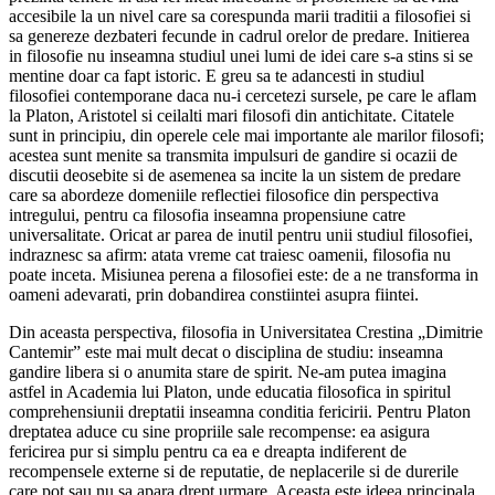
accesibile la un nivel care sa corespunda marii traditii a filosofiei si
sa genereze dezbateri fecunde in cadrul orelor de predare. Initierea
in filosofie nu inseamna studiul unei lumi de idei care s-a stins si se
mentine doar ca fapt istoric. E greu sa te adancesti in studiul
filosofiei contemporane daca nu-i cercetezi sursele, pe care le aflam
la Platon, Aristotel si ceilalti mari filosofi din antichitate. Citatele
sunt in principiu, din operele cele mai importante ale marilor filosofi;
acestea sunt menite sa transmita impulsuri de gandire si ocazii de
discutii deosebite si de asemenea sa incite la un sistem de predare
care sa abordeze domeniile reflectiei filosofice din perspectiva
intregului, pentru ca filosofia inseamna propensiune catre
universalitate. Oricat ar parea de inutil pentru unii studiul filosofiei,
indraznesc sa afirm: atata vreme cat traiesc oamenii, filosofia nu
poate inceta. Misiunea perena a filosofiei este: de a ne transforma in
oameni adevarati, prin dobandirea constiintei asupra fiintei.
Din aceasta perspectiva, filosofia in Universitatea Crestina „Dimitrie
Cantemir” este mai mult decat o disciplina de studiu: inseamna
gandire libera si o anumita stare de spirit. Ne-am putea imagina
astfel in Academia lui Platon, unde educatia filosofica in spiritul
comprehensiunii dreptatii inseamna conditia fericirii. Pentru Platon
dreptatea aduce cu sine propriile sale recompense: ea asigura
fericirea pur si simplu pentru ca ea e dreapta indiferent de
recompensele externe si de reputatie, de neplacerile si de durerile
care pot sau nu sa apara drept urmare. Aceasta este ideea principala