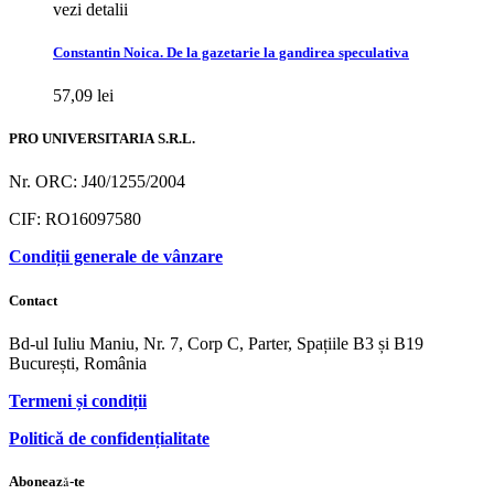
vezi detalii
Constantin Noica. De la gazetarie la gandirea speculativa
57,09
lei
PRO UNIVERSITARIA S.R.L.
Nr. ORC: J40/1255/2004
CIF: RO16097580
Condiții generale de vânzare
Contact
Bd-ul Iuliu Maniu, Nr. 7, Corp C, Parter, Spațiile B3 și B19
București, România
Termeni și condiții
Politică de confidențialitate
Abonează-te