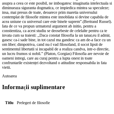
asupra a ceea ce este posibil, ne imbogatesc imaginatia intelectuala si
diminueaza siguranta dogmatica, ce impiedica mintea sa speculeze;
insa, mai presus de toate, deoarece prim maretia universului
contemplat de filosofie mintea este innobilata si devine capabila de
acea uniune cu universul care este binele suprem”.(Bertrand Russel).
Iata de ce va propun urmatorul argument ab initio, pentru a
constientiza, ca acest studiu se deosebeste de celelalte pentru ca te
invata cum sa traiesti: ,,Daca constat filosofia la un tanar,eu il admir,
gasesc ca-i sade bine, in tot cazul ma gandesc ca am de-a face cu un
om liber; dimpotriva, cand nu-l vad filosofand, il socot lipsit de
sentimentul libertatii si incapabil de a realiza candva, intr-o directie,
un lucru frumos si nobil.” (Platon, Gorgias) Filosofia are nevoie de
oameni intregi, care au curaj pentru a lupta onest in toate
confruntarile existenței dezvoltand o atitudine responsabila in fata
vietii.
Autoarea
Informații suplimentare
Titlu
Prelegeri de filosofie