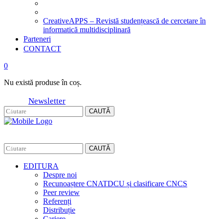
CreativeAPPS – Revistă studențească de cercetare în
informatică multidisciplinară
Parteneri
CONTACT
0
Nu există produse în coș.
Newsletter
CAUTĂ
CAUTĂ
EDITURA
Despre noi
Recunoaștere CNATDCU și clasificare CNCS
Peer review
Referenți
Distribuție
Cariere