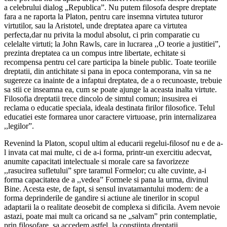
a celebrului dialog „Republica”. Nu putem filosofa despre dreptate
fara a ne raporta la Platon, pentru care insemna virtutea tuturor
virtutilor, sau la Aristotel, unde dreptatea apare ca virtutea
perfecta,dar nu privita la modul absolut, ci prin comparatie cu
celelalte virtuti; la John Rawls, care in lucrarea ,,O teorie a justitiei”,
prezinta dreptatea ca un compus intre libertate, echitate si
recompensa pentru cel care participa la binele public. Toate teoriile
dreptatii, din antichitate si pana in epoca contemporana, vin sa ne
sugereze ca inainte de a infaptui dreptatea, de a o recunoaste, trebuie
sa stii ce inseamna ea, cum se poate ajunge la aceasta inalta virtute.
Filosofia dreptatii trece dincolo de simtul comun; insusirea ei
reclama o educatie speciala, ideala destinata firilor filosofice. Telul
educatiei este formarea unor caractere virtuoase, prin internalizarea
,,legilor”.
Revenind la Platon, scopul ultim al educarii regelui-filosof nu e de a-
l invata cat mai multe, ci de a-i forma, printr-un exercitiu adecvat,
anumite capacitati intelectuale si morale care sa favorizeze
,,rasucirea sufletului” spre taramul Formelor; cu alte cuvinte, a-i
forma capacitatea de a ,,vedea” Formele si pana la urma, divinul
Bine. Acesta este, de fapt, si sensul invatamantului modern: de a
forma deprinderile de gandire si actiune ale tinerilor in scopul
adaptarii la o realitate deosebit de complexa si dificila. Avem nevoie
astazi, poate mai mult ca oricand sa ne „salvam” prin contemplatie,
prin filosofare, sa accedem astfel, la constiinta dreptatii.