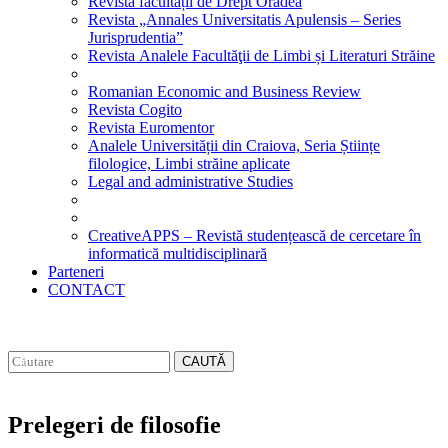
Revista facultății de Drept Oradea
Revista „Annales Universitatis Apulensis – Series
Jurisprudentia”
Revista Analele Facultăţii de Limbi și Literaturi Străine
Romanian Economic and Business Review
Revista Cogito
Revista Euromentor
Analele Universității din Craiova, Seria Științe
filologice, Limbi străine aplicate
Legal and administrative Studies
CreativeAPPS – Revistă studențească de cercetare în
informatică multidisciplinară
Parteneri
CONTACT
CAUTĂ
Prelegeri de filosofie