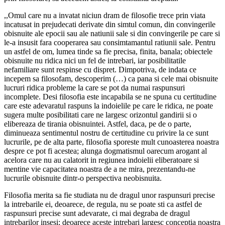
,,Omul care nu a invatat niciun dram de filosofie trece prin viata
incatusat in prejudecati derivate din simtul comun, din convingerile
obisnuite ale epocii sau ale natiunii sale si din convingerile pe care si
le-a insusit fara cooperarea sau consimtamantul ratiunii sale. Pentru
un astfel de om, lumea tinde sa fie precisa, finita, banala; obiectele
obisnuite nu ridica nici un fel de intrebari, iar posibilitatile
nefamiliare sunt respinse cu dispret. Dimpotriva, de indata ce
incepem sa filosofam, descoperim (…) ca pana si cele mai obisnuite
lucruri ridica probleme la care se pot da numai raspunsuri
incomplete. Desi filosofia este incapabila se ne spuna cu certitudine
care este adevaratul raspuns la indoielile pe care le ridica, ne poate
sugera multe posibilitati care ne largesc orizontul gandirii si o
elibereaza de tirania obisnuintei. Astfel, daca, pe de o parte,
diminueaza sentimentul nostru de certitudine cu privire la ce sunt
lucrurile, pe de alta parte, filosofia sporeste mult cunoasterea noastra
despre ce pot fi acestea; alunga dogmatismul oarecum arogant al
acelora care nu au calatorit in regiunea indoielii eliberatoare si
mentine vie capacitatea noastra de a ne mira, prezentandu-ne
lucrurile obisnuite dintr-o perspectiva neobisnuita.
Filosofia merita sa fie studiata nu de dragul unor raspunsuri precise
la intrebarile ei, deoarece, de regula, nu se poate sti ca astfel de
raspunsuri precise sunt adevarate, ci mai degraba de dragul
intrebarilor insesi; deoarece aceste intrebari largesc conceptia noastra