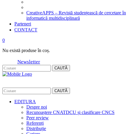
CreativeAPPS – Revistă studențească de cercetare în
informatică multidisciplinară
Parteneri
CONTACT
0
Nu există produse în coș.
Newsletter
CAUTĂ
CAUTĂ
EDITURA
Despre noi
Recunoaștere CNATDCU și clasificare CNCS
Peer review
Referenți
Distribuție
Cariere