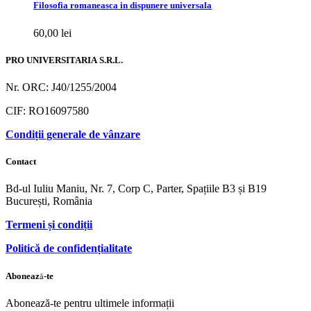
Filosofia romaneasca in dispunere universala
60,00
lei
PRO UNIVERSITARIA S.R.L.
Nr. ORC: J40/1255/2004
CIF: RO16097580
Condiții generale de vânzare
Contact
Bd-ul Iuliu Maniu, Nr. 7, Corp C, Parter, Spațiile B3 și B19
București, România
Termeni și condiții
Politică de confidențialitate
Abonează-te
Abonează-te pentru ultimele informații