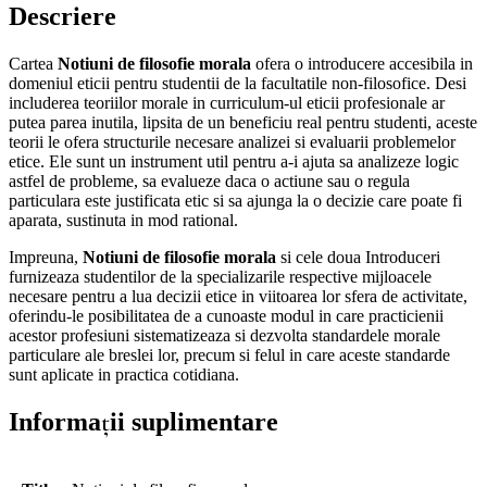
Descriere
Cartea
Notiuni de filosofie morala
ofera o introducere accesibila in
domeniul eticii pentru studentii de la facultatile non-filosofice. Desi
includerea teoriilor morale in curriculum-ul eticii profesionale ar
putea parea inutila, lipsita de un beneficiu real pentru studenti, aceste
teorii le ofera structurile necesare analizei si evaluarii problemelor
etice. Ele sunt un instrument util pentru a-i ajuta sa analizeze logic
astfel de probleme, sa evalueze daca o actiune sau o regula
particulara este justificata etic si sa ajunga la o decizie care poate fi
aparata, sustinuta in mod rational.
Impreuna,
Notiuni de filosofie morala
si cele doua Introduceri
furnizeaza studentilor de la specializarile respective mijloacele
necesare pentru a lua decizii etice in viitoarea lor sfera de activitate,
oferindu-le posibilitatea de a cunoaste modul in care practicienii
acestor profesiuni sistematizeaza si dezvolta standardele morale
particulare ale breslei lor, precum si felul in care aceste standarde
sunt aplicate in practica cotidiana.
Informații suplimentare