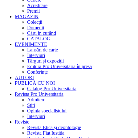
Acreditare
Premii
MAGAZIN
Colecții
Domenii
Cărţi în curând
CATALOG
EVENIMENTE
Lansări de carte
Interviuri
Târguri și expoziții
Editura Pro Universitaria în presă
Conferințe
AUTORI
PUBLICĂ CU NOI
Catalog Pro Universitaria
Revista Pro Universitaria
Admitere
Știri
Opinia specialistului
Interviuri
Reviste
Revista Etică și deontologie
Revista Fiat Iustitia