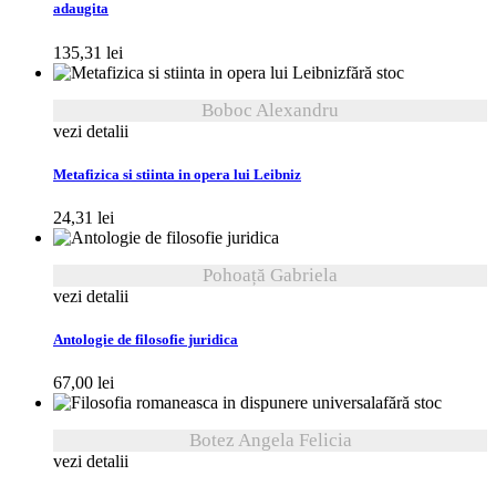
adaugita
135,31
lei
fără stoc
Boboc Alexandru
vezi detalii
Metafizica si stiinta in opera lui Leibniz
24,31
lei
Pohoață Gabriela
vezi detalii
Antologie de filosofie juridica
67,00
lei
fără stoc
Botez Angela Felicia
vezi detalii