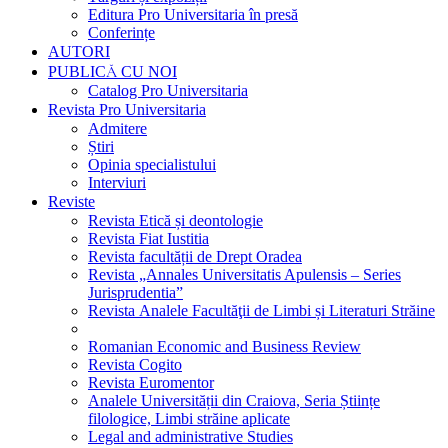
Editura Pro Universitaria în presă
Conferințe
AUTORI
PUBLICĂ CU NOI
Catalog Pro Universitaria
Revista Pro Universitaria
Admitere
Știri
Opinia specialistului
Interviuri
Reviste
Revista Etică și deontologie
Revista Fiat Iustitia
Revista facultății de Drept Oradea
Revista „Annales Universitatis Apulensis – Series
Jurisprudentia”
Revista Analele Facultăţii de Limbi și Literaturi Străine
Romanian Economic and Business Review
Revista Cogito
Revista Euromentor
Analele Universității din Craiova, Seria Științe
filologice, Limbi străine aplicate
Legal and administrative Studies