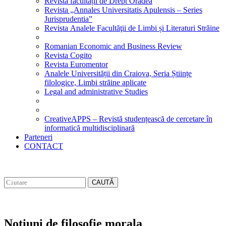
Revista facultății de Drept Oradea
Revista „Annales Universitatis Apulensis – Series
Jurisprudentia”
Revista Analele Facultăţii de Limbi și Literaturi Străine
Romanian Economic and Business Review
Revista Cogito
Revista Euromentor
Analele Universității din Craiova, Seria Științe
filologice, Limbi străine aplicate
Legal and administrative Studies
CreativeAPPS – Revistă studențească de cercetare în
informatică multidisciplinară
Parteneri
CONTACT
CAUTĂ
Notiuni de filosofie morala