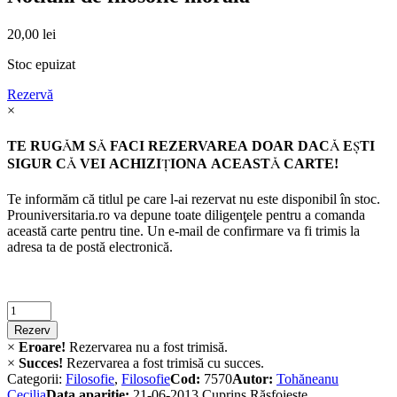
20,00
lei
Stoc epuizat
Rezervă
×
TE RUGĂM SĂ FACI REZERVAREA DOAR DACĂ EŞTI
SIGUR CĂ VEI ACHIZIŢIONA ACEASTĂ CARTE!
Te informăm că titlul pe care l-ai rezervat nu este disponibil în stoc.
Prouniversitaria.ro va depune toate diligenţele pentru a comanda
această carte pentru tine. Un e-mail de confirmare va fi trimis la
adresa ta de postă electronică.
Criminalistica
quantity
Rezerv
×
Eroare!
Rezervarea nu a fost trimisă.
×
Succes!
Rezervarea a fost trimisă cu succes.
Categorii:
Filosofie
,
Filosofie
Cod:
7570
Autor:
Tohăneanu
Cecilia
Data apariție:
21-06-2013
Cuprins
Răsfoiește