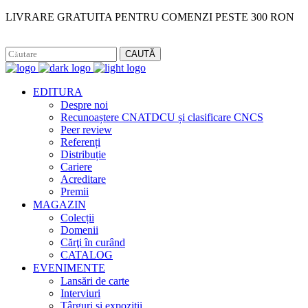
LIVRARE GRATUITA PENTRU COMENZI PESTE 300 RON
Facebook
Instagram
CAUTĂ
EDITURA
Despre noi
Recunoaștere CNATDCU și clasificare CNCS
Peer review
Referenți
Distribuție
Cariere
Acreditare
Premii
MAGAZIN
Colecții
Domenii
Cărţi în curând
CATALOG
EVENIMENTE
Lansări de carte
Interviuri
Târguri și expoziții