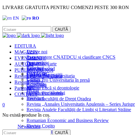
LIVRARE GRATUITA PENTRU COMENZI PESTE 300 RON
EN
RO
Facebook
Instagram
CAUTĂ
EDITURA
MAGAZIN
Despre noi
Recunoaștere CNATDCU și clasificare CNCS
EVENIMENTE
Colecții
Peer review
Domenii
AUTORI
Lansări de carte
Referenți
Cărţi în curând
Interviuri
PUBLICĂ CU NOI
Distribuție
CATALOG
Târguri și expoziții
Revista Pro Universitaria
Catalog Pro Universitaria
Cariere
Editura Pro Universitaria în presă
Reviste
Admitere
Acreditare
Conferințe
Știri
Parteneri
Revista Etică și deontologie
Premii
Opinia specialistului
Revista Fiat Iustitia
CONTACT
Interviuri
Revista facultății de Drept Oradea
Revista „Annales Universitatis Apulensis – Series Jurisp
0
Revista Analele Facultăţii de Limbi și Literaturi Străine
Nu există produse în coș.
Romanian Economic and Business Review
Revista Cogito
Newsletter
Revista Euromentor
CAUTĂ