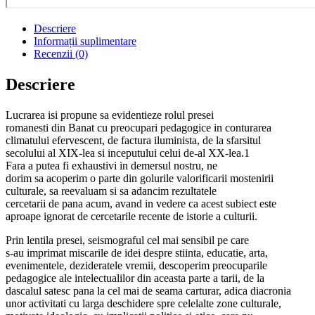
Descriere
Informații suplimentare
Recenzii (0)
Descriere
Lucrarea isi propune sa evidentieze rolul presei
romanesti din Banat cu preocupari pedagogice in conturarea
climatului efervescent, de factura iluminista, de la sfarsitul
secolului al XIX-lea si inceputului celui de-al XX-lea.1
Fara a putea fi exhaustivi in demersul nostru, ne
dorim sa acoperim o parte din golurile valorificarii mostenirii
culturale, sa reevaluam si sa adancim rezultatele
cercetarii de pana acum, avand in vedere ca acest subiect este
aproape ignorat de cercetarile recente de istorie a culturii.
Prin lentila presei, seismograful cel mai sensibil pe care
s-au imprimat miscarile de idei despre stiinta, educatie, arta,
evenimentele, dezideratele vremii, descoperim preocuparile
pedagogice ale intelectualilor din aceasta parte a tarii, de la
dascalul satesc pana la cel mai de seama carturar, adica diacronia
unor activitati cu larga deschidere spre celelalte zone culturale,