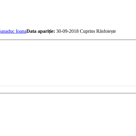
anaduc Ioana
Data apariție:
30-09-2018
Cuprins
Răsfoiește