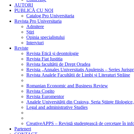
AUTORI
PUBLICĂ CU NOI
Catalog Pro Universitaria
Revista Pro Universitaria
Admitere
Știri
Opinia specialistului
Interviuri
Reviste
Revista Etică și deontologie
Revista Fiat Iustitia
Revista facultății de Drept Oradea
Revista „Annales Universitatis Apulensis – Series Jurisp
Revista Analele Facultăţii de Limbi și Literaturi Străine
Romanian Economic and Business Review
Revista Cogito
Revista Euromentor
Analele Universității din Craiova, Seria Științe filologice,
Legal and administrative Studies
CreativeAPPS – Revistă studențească de cercetare în info
Parteneri