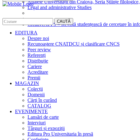
Analele Universității din Craiova, Seria Științe filologice,
Legal and administrative Studies
CAUTĂ
CreativeAPPS – Revistă studențească de cercetare în info
EDITURA
Despre noi
Recunoaștere CNATDCU și clasificare CNCS
Peer review
Referenți
Distribuție
Cariere
Acreditare
Premii
MAGAZIN
Colecții
Domenii
Cărţi în curând
CATALOG
EVENIMENTE
Lansări de carte
Interviuri
Târguri și expoziții
Editura Pro Universitaria în presă
Conferințe