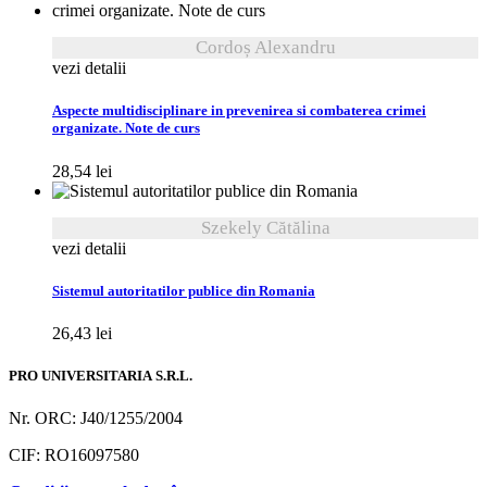
Cordoș Alexandru
vezi detalii
Aspecte multidisciplinare in prevenirea si combaterea crimei
organizate. Note de curs
28,54
lei
Szekely Cătălina
vezi detalii
Sistemul autoritatilor publice din Romania
26,43
lei
PRO UNIVERSITARIA S.R.L.
Nr. ORC: J40/1255/2004
CIF: RO16097580