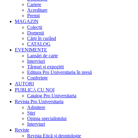
Cariere
Acreditare
Premii
MAGAZIN
Colecții
Domenii
Cărţi în curând
CATALOG
EVENIMENTE
Lansări de carte
Interviuri
Târguri și expoziții
Editura Pro Universitaria în presă
Conferințe
AUTORI
PUBLICĂ CU NOI
Catalog Pro Universitaria
Revista Pro Universitaria
Admitere
Știri
Opinia specialistului
Interviuri
Reviste
Revista Etică și deontologie