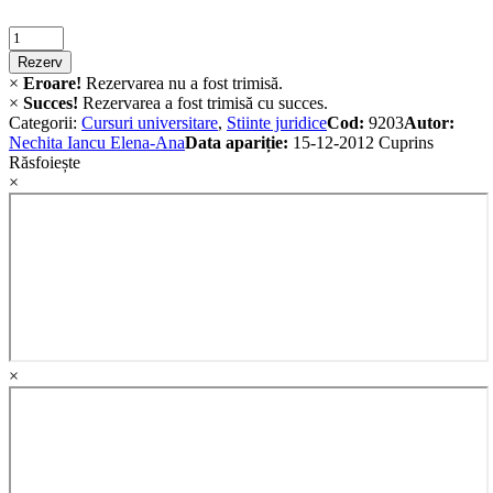
Criminalistica
quantity
Rezerv
×
Eroare!
Rezervarea nu a fost trimisă.
×
Succes!
Rezervarea a fost trimisă cu succes.
Categorii:
Cursuri universitare
,
Stiinte juridice
Cod:
9203
Autor:
Nechita Iancu Elena-Ana
Data apariție:
15-12-2012
Cuprins
Răsfoiește
×
×