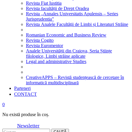
Revista Fiat Iustitia
Revista facultății de Drept Oradea
Revista „Annales Universitatis Apulensis – Series
Jurisprudentia”
Revista Analele Facultăţii de Limbi și Literaturi Străine
Romanian Economic and Business Review
Revista Cogito
Revista Euromentor
Analele Universității din Craiova, Seria Științe
filologice, Limbi străine aplicate
Legal and administrative Studies
CreativeAPPS – Revistă studențească de cercetare în
informatică multidisciplinară
Parteneri
CONTACT
0
Nu există produse în coș.
Newsletter
CAUTĂ