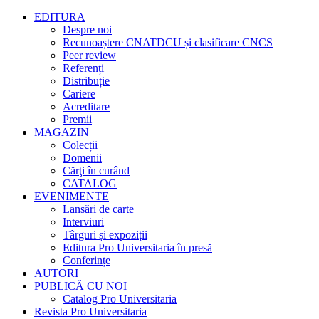
EDITURA
Despre noi
Recunoaștere CNATDCU și clasificare CNCS
Peer review
Referenți
Distribuție
Cariere
Acreditare
Premii
MAGAZIN
Colecții
Domenii
Cărţi în curând
CATALOG
EVENIMENTE
Lansări de carte
Interviuri
Târguri și expoziții
Editura Pro Universitaria în presă
Conferințe
AUTORI
PUBLICĂ CU NOI
Catalog Pro Universitaria
Revista Pro Universitaria