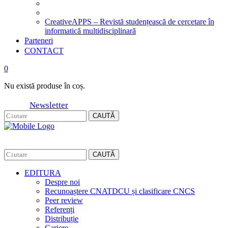
CreativeAPPS – Revistă studențească de cercetare în
informatică multidisciplinară
Parteneri
CONTACT
0
Nu există produse în coș.
Newsletter
CAUTĂ
CAUTĂ
EDITURA
Despre noi
Recunoaștere CNATDCU și clasificare CNCS
Peer review
Referenți
Distribuție
Cariere