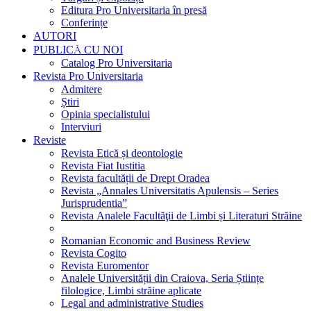
Editura Pro Universitaria în presă
Conferințe
AUTORI
PUBLICĂ CU NOI
Catalog Pro Universitaria
Revista Pro Universitaria
Admitere
Știri
Opinia specialistului
Interviuri
Reviste
Revista Etică și deontologie
Revista Fiat Iustitia
Revista facultății de Drept Oradea
Revista „Annales Universitatis Apulensis – Series
Jurisprudentia”
Revista Analele Facultăţii de Limbi și Literaturi Străine
Romanian Economic and Business Review
Revista Cogito
Revista Euromentor
Analele Universității din Craiova, Seria Științe
filologice, Limbi străine aplicate
Legal and administrative Studies