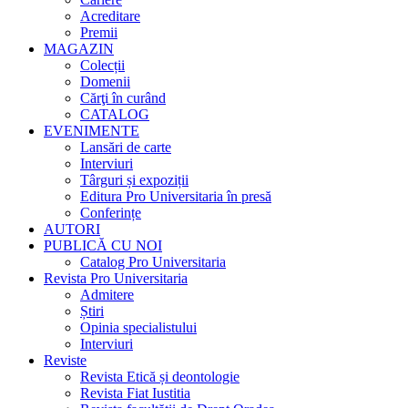
Acreditare
Premii
MAGAZIN
Colecții
Domenii
Cărţi în curând
CATALOG
EVENIMENTE
Lansări de carte
Interviuri
Târguri și expoziții
Editura Pro Universitaria în presă
Conferințe
AUTORI
PUBLICĂ CU NOI
Catalog Pro Universitaria
Revista Pro Universitaria
Admitere
Știri
Opinia specialistului
Interviuri
Reviste
Revista Etică și deontologie
Revista Fiat Iustitia