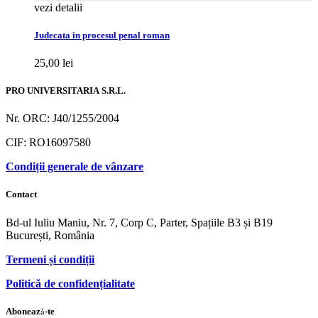
vezi detalii
Judecata in procesul penal roman
25,00
lei
PRO UNIVERSITARIA S.R.L.
Nr. ORC: J40/1255/2004
CIF: RO16097580
Condiții generale de vânzare
Contact
Bd-ul Iuliu Maniu, Nr. 7, Corp C, Parter, Spațiile B3 și B19
București, România
Termeni și condiții
Politică de confidențialitate
Abonează-te