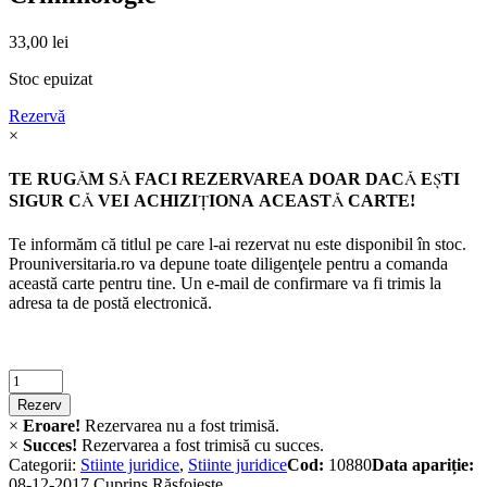
33,00
lei
Stoc epuizat
Rezervă
×
TE RUGĂM SĂ FACI REZERVAREA DOAR DACĂ EŞTI
SIGUR CĂ VEI ACHIZIŢIONA ACEASTĂ CARTE!
Te informăm că titlul pe care l-ai rezervat nu este disponibil în stoc.
Prouniversitaria.ro va depune toate diligenţele pentru a comanda
această carte pentru tine. Un e-mail de confirmare va fi trimis la
adresa ta de postă electronică.
Criminalistica
quantity
Rezerv
×
Eroare!
Rezervarea nu a fost trimisă.
×
Succes!
Rezervarea a fost trimisă cu succes.
Categorii:
Stiinte juridice
,
Stiinte juridice
Cod:
10880
Data apariție:
08-12-2017
Cuprins
Răsfoiește