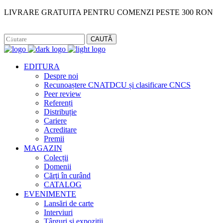
LIVRARE GRATUITA PENTRU COMENZI PESTE 300 RON
Facebook
Instagram
CAUTĂ
EDITURA
Despre noi
Recunoaștere CNATDCU și clasificare CNCS
Peer review
Referenți
Distribuție
Cariere
Acreditare
Premii
MAGAZIN
Colecții
Domenii
Cărţi în curând
CATALOG
EVENIMENTE
Lansări de carte
Interviuri
Târguri și expoziții