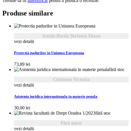
Trebuie să fii
autentificat
pentru a publica o recenzie.
Produse similare
Ioniță-Burda Ștefania Diana
vezi detalii
Protectia padurilor in Uniunea Europeana
73,89
lei
fără stoc
Cristiean Victoria
vezi detalii
Asistenta juridica internationala in materie penala
30,00
lei
fără stoc
Fără autor
vezi detalii