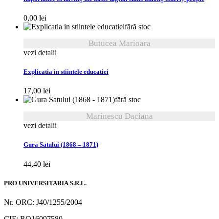
0,00
lei
fără stoc
Butucea Marioara
vezi detalii
Explicatia in stiintele educatiei
17,00
lei
fără stoc
Marinescu Daciana
vezi detalii
Gura Satului (1868 – 1871)
44,40
lei
PRO UNIVERSITARIA S.R.L.
Nr. ORC: J40/1255/2004
CIF: RO16097580