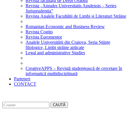
Revista facultății de Drept Oradea
Revista „Annales Universitatis Apulensis – Series
Jurisprudentia”
Revista Analele Facultăţii de Limbi și Literaturi Străine
Romanian Economic and Business Review
Revista Cogito
Revista Euromentor
Analele Universității din Craiova, Seria Științe
filologice, Limbi străine aplicate
Legal and administrative Studies
CreativeAPPS – Revistă studențească de cercetare în
informatică multidisciplinară
Parteneri
CONTACT
CAUTĂ