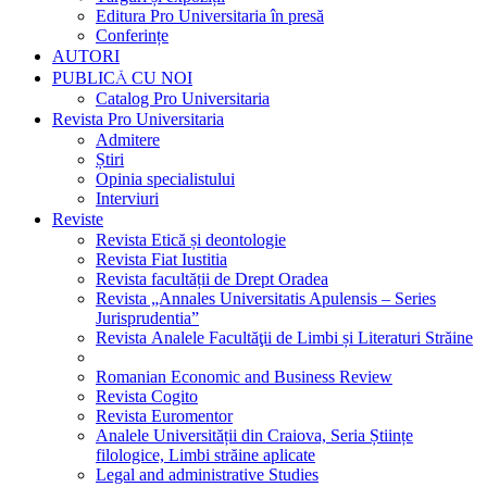
Editura Pro Universitaria în presă
Conferințe
AUTORI
PUBLICĂ CU NOI
Catalog Pro Universitaria
Revista Pro Universitaria
Admitere
Știri
Opinia specialistului
Interviuri
Reviste
Revista Etică și deontologie
Revista Fiat Iustitia
Revista facultății de Drept Oradea
Revista „Annales Universitatis Apulensis – Series
Jurisprudentia”
Revista Analele Facultăţii de Limbi și Literaturi Străine
Romanian Economic and Business Review
Revista Cogito
Revista Euromentor
Analele Universității din Craiova, Seria Științe
filologice, Limbi străine aplicate
Legal and administrative Studies