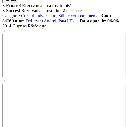
Rezerv
×
Eroare!
Rezervarea nu a fost trimisă.
×
Succes!
Rezervarea a fost trimisă cu succes.
Categorii:
Cursuri universitare
,
Stiinte comportamentale
Cod:
8406
Autor:
Dobrescu Andrei
,
Pavel Elena
Data apariție:
06-06-
2014
Cuprins
Răsfoiește
×
×