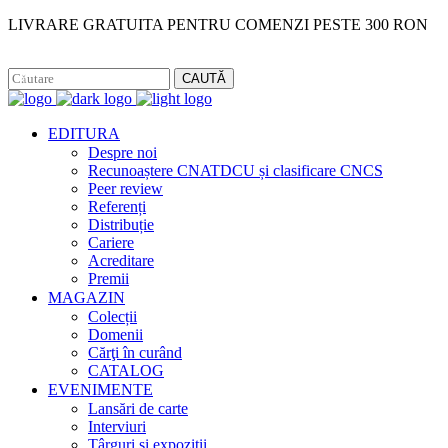
LIVRARE GRATUITA PENTRU COMENZI PESTE 300 RON
Facebook
Instagram
CAUTĂ
EDITURA
Despre noi
Recunoaștere CNATDCU și clasificare CNCS
Peer review
Referenți
Distribuție
Cariere
Acreditare
Premii
MAGAZIN
Colecții
Domenii
Cărţi în curând
CATALOG
EVENIMENTE
Lansări de carte
Interviuri
Târguri și expoziții