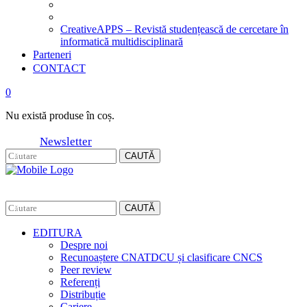
CreativeAPPS – Revistă studențească de cercetare în
informatică multidisciplinară
Parteneri
CONTACT
0
Nu există produse în coș.
Newsletter
CAUTĂ
CAUTĂ
EDITURA
Despre noi
Recunoaștere CNATDCU și clasificare CNCS
Peer review
Referenți
Distribuție
Cariere