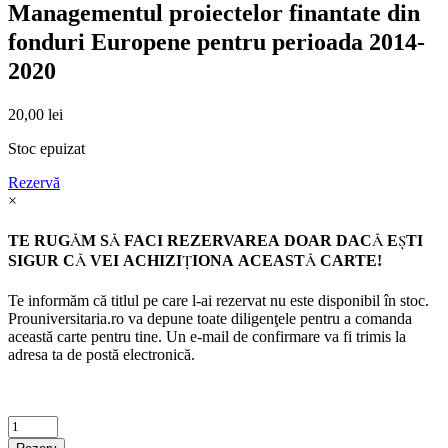
Managementul proiectelor finantate din
fonduri Europene pentru perioada 2014-
2020
20,00
lei
Stoc epuizat
Rezervă
×
TE RUGĂM SĂ FACI REZERVAREA DOAR DACĂ EŞTI
SIGUR CĂ VEI ACHIZIŢIONA ACEASTĂ CARTE!
Te informăm că titlul pe care l-ai rezervat nu este disponibil în stoc.
Prouniversitaria.ro va depune toate diligenţele pentru a comanda
această carte pentru tine. Un e-mail de confirmare va fi trimis la
adresa ta de postă electronică.
Criminalistica
quantity