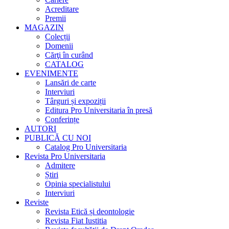
Acreditare
Premii
MAGAZIN
Colecții
Domenii
Cărţi în curând
CATALOG
EVENIMENTE
Lansări de carte
Interviuri
Târguri și expoziții
Editura Pro Universitaria în presă
Conferințe
AUTORI
PUBLICĂ CU NOI
Catalog Pro Universitaria
Revista Pro Universitaria
Admitere
Știri
Opinia specialistului
Interviuri
Reviste
Revista Etică și deontologie
Revista Fiat Iustitia