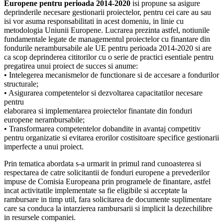
Europene pentru perioada 2014-2020
isi propune sa asigure
deprinderile necesare gestionarii proiectelor, pentru cei care au sau
isi vor asuma responsabilitati in acest domeniu, in linie cu
metodologia Uniunii Europene. Lucrarea prezinta astfel, notiunile
fundamentale legate de managementul proiectelor cu finantare din
fondurile nerambursabile ale UE pentru perioada 2014-2020 si are
ca scop deprinderea cititorilor cu o serie de practici esentiale pentru
pregatirea unui proiect de succes si anume:
• Intelegerea mecanismelor de functionare si de accesare a fondurilor
structurale;
• Asigurarea competentelor si dezvoltarea capacitatilor necesare
pentru
elaborarea si implementarea proiectelor finantate din fonduri
europene nerambursabile;
• Transformarea competentelor dobandite in avantaj competitiv
pentru organizatie si evitarea erorilor costisitoare specifice gestionarii
imperfecte a unui proiect.
Prin tematica abordata s-a urmarit in primul rand cunoasterea si
respectarea de catre solicitantii de fonduri europene a prevederilor
impuse de Comisia Europeana prin programele de finantare, astfel
incat activitatile implementate sa fie eligibile si acceptate la
rambursare in timp util, fara solicitarea de documente suplimentare
care sa conduca la intarzierea rambursarii si implicit la dezechilibre
in resursele companiei.