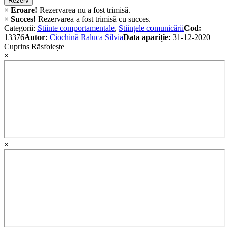
Rezerv
×
Eroare!
Rezervarea nu a fost trimisă.
×
Succes!
Rezervarea a fost trimisă cu succes.
Categorii:
Stiinte comportamentale
,
Stiințele comunicării
Cod:
13376
Autor:
Ciochină Raluca Silvia
Data apariție:
31-12-2020
Cuprins
Răsfoiește
×
×