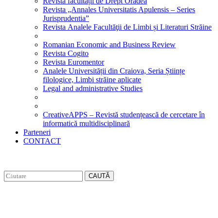
Revista facultății de Drept Oradea
Revista „Annales Universitatis Apulensis – Series
Jurisprudentia”
Revista Analele Facultăţii de Limbi și Literaturi Străine
Romanian Economic and Business Review
Revista Cogito
Revista Euromentor
Analele Universității din Craiova, Seria Științe
filologice, Limbi străine aplicate
Legal and administrative Studies
CreativeAPPS – Revistă studențească de cercetare în
informatică multidisciplinară
Parteneri
CONTACT
CAUTĂ