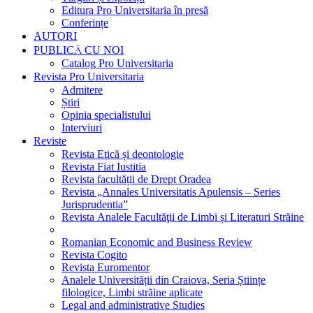
Editura Pro Universitaria în presă
Conferințe
AUTORI
PUBLICĂ CU NOI
Catalog Pro Universitaria
Revista Pro Universitaria
Admitere
Știri
Opinia specialistului
Interviuri
Reviste
Revista Etică și deontologie
Revista Fiat Iustitia
Revista facultății de Drept Oradea
Revista „Annales Universitatis Apulensis – Series
Jurisprudentia”
Revista Analele Facultăţii de Limbi și Literaturi Străine
Romanian Economic and Business Review
Revista Cogito
Revista Euromentor
Analele Universității din Craiova, Seria Științe
filologice, Limbi străine aplicate
Legal and administrative Studies