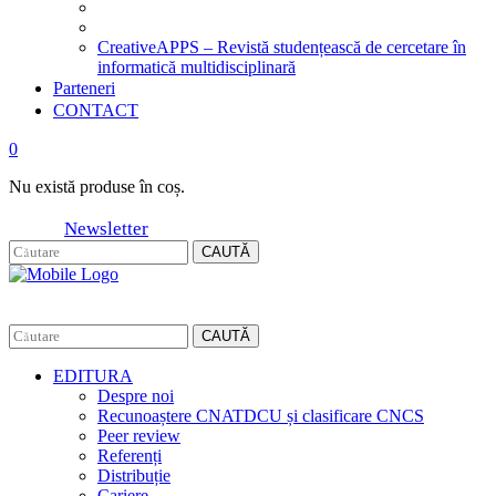
CreativeAPPS – Revistă studențească de cercetare în
informatică multidisciplinară
Parteneri
CONTACT
0
Nu există produse în coș.
Newsletter
CAUTĂ
CAUTĂ
EDITURA
Despre noi
Recunoaștere CNATDCU și clasificare CNCS
Peer review
Referenți
Distribuție
Cariere