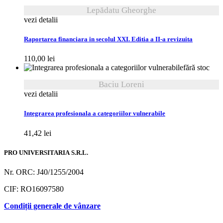
Lepădatu Gheorghe
vezi detalii
Raportarea financiara in secolul XXI. Editia a II-a revizuita
110,00
lei
fără stoc
Baciu Loreni
vezi detalii
Integrarea profesionala a categoriilor vulnerabile
41,42
lei
PRO UNIVERSITARIA S.R.L.
Nr. ORC: J40/1255/2004
CIF: RO16097580
Condiții generale de vânzare