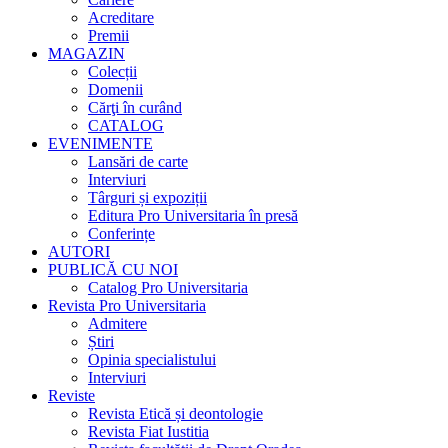
Acreditare
Premii
MAGAZIN
Colecții
Domenii
Cărţi în curând
CATALOG
EVENIMENTE
Lansări de carte
Interviuri
Târguri și expoziții
Editura Pro Universitaria în presă
Conferințe
AUTORI
PUBLICĂ CU NOI
Catalog Pro Universitaria
Revista Pro Universitaria
Admitere
Știri
Opinia specialistului
Interviuri
Reviste
Revista Etică și deontologie
Revista Fiat Iustitia