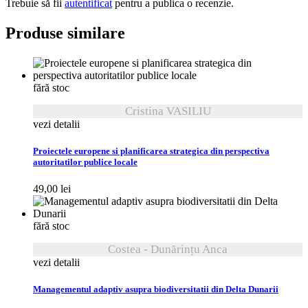
Trebuie să fii
autentificat
pentru a publica o recenzie.
Produse similare
fără stoc
Cristina VASILIU
vezi detalii
Proiectele europene si planificarea strategica din perspectiva
autoritatilor publice locale
49,00
lei
fără stoc
Costea - Dunărințu Anca
vezi detalii
Managementul adaptiv asupra biodiversitatii din Delta Dunarii