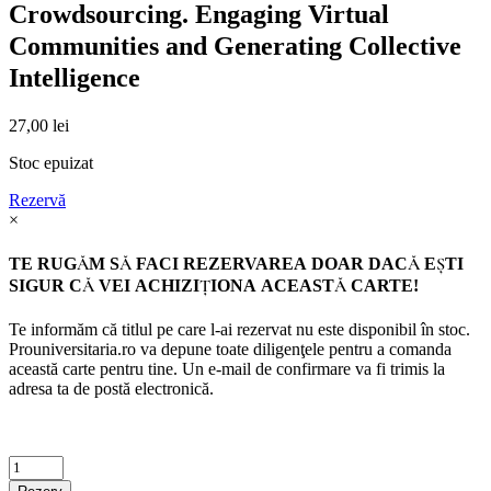
Crowdsourcing. Engaging Virtual
Communities and Generating Collective
Intelligence
27,00
lei
Stoc epuizat
Rezervă
×
TE RUGĂM SĂ FACI REZERVAREA DOAR DACĂ EŞTI
SIGUR CĂ VEI ACHIZIŢIONA ACEASTĂ CARTE!
Te informăm că titlul pe care l-ai rezervat nu este disponibil în stoc.
Prouniversitaria.ro va depune toate diligenţele pentru a comanda
această carte pentru tine. Un e-mail de confirmare va fi trimis la
adresa ta de postă electronică.
Criminalistica
quantity