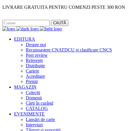
LIVRARE GRATUITA PENTRU COMENZI PESTE 300 RON
Facebook
Instagram
CAUTĂ
EDITURA
Despre noi
Recunoaștere CNATDCU și clasificare CNCS
Peer review
Referenți
Distribuție
Cariere
Acreditare
Premii
MAGAZIN
Colecții
Domenii
Cărţi în curând
CATALOG
EVENIMENTE
Lansări de carte
Interviuri
Târguri și expoziții