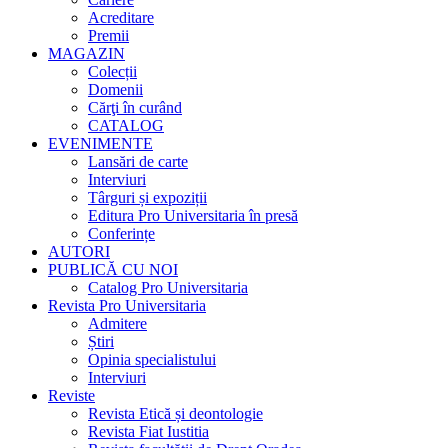
Acreditare
Premii
MAGAZIN
Colecții
Domenii
Cărţi în curând
CATALOG
EVENIMENTE
Lansări de carte
Interviuri
Târguri și expoziții
Editura Pro Universitaria în presă
Conferințe
AUTORI
PUBLICĂ CU NOI
Catalog Pro Universitaria
Revista Pro Universitaria
Admitere
Știri
Opinia specialistului
Interviuri
Reviste
Revista Etică și deontologie
Revista Fiat Iustitia