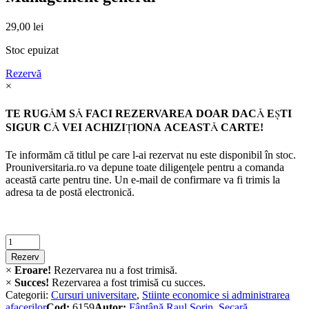
29,00
lei
Stoc epuizat
Rezervă
×
TE RUGĂM SĂ FACI REZERVAREA DOAR DACĂ EŞTI
SIGUR CĂ VEI ACHIZIŢIONA ACEASTĂ CARTE!
Te informăm că titlul pe care l-ai rezervat nu este disponibil în stoc.
Prouniversitaria.ro va depune toate diligenţele pentru a comanda
această carte pentru tine. Un e-mail de confirmare va fi trimis la
adresa ta de postă electronică.
Criminalistica
quantity
Rezerv
×
Eroare!
Rezervarea nu a fost trimisă.
×
Succes!
Rezervarea a fost trimisă cu succes.
Categorii:
Cursuri universitare
,
Stiinte economice si administrarea
afacerilor
Cod:
6159
Autor:
Fântână Raul Sorin
,
Secară