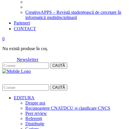
CreativeAPPS – Revistă studențească de cercetare în
informatică multidisciplinară
Parteneri
CONTACT
0
Nu există produse în coș.
Newsletter
CAUTĂ
CAUTĂ
EDITURA
Despre noi
Recunoaștere CNATDCU și clasificare CNCS
Peer review
Referenți
Distribuție
Cariere