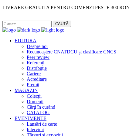
LIVRARE GRATUITA PENTRU COMENZI PESTE 300 RON
Facebook
Instagram
CAUTĂ
EDITURA
Despre noi
Recunoaștere CNATDCU și clasificare CNCS
Peer review
Referenți
Distribuție
Cariere
Acreditare
Premii
MAGAZIN
Colecții
Domenii
Cărţi în curând
CATALOG
EVENIMENTE
Lansări de carte
Interviuri
Târguri și expoziții