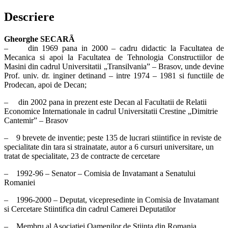
Descriere
Gheorghe SECARÃ
– din 1969 pana in 2000 – cadru didactic la Facultatea de
Mecanica si apoi la Facultatea de Tehnologia Constructiilor de
Masini din cadrul Universitatii „Transilvania” – Brasov, unde devine
Prof. univ. dr. inginer detinand – intre 1974 – 1981 si functiile de
Prodecan, apoi de Decan;
– din 2002 pana in prezent este Decan al Facultatii de Relatii
Economice Internationale in cadrul Universitatii Crestine „Dimitrie
Cantemir” – Brasov
– 9 brevete de inventie; peste 135 de lucrari stiintifice in reviste de
specialitate din tara si strainatate, autor a 6 cursuri universitare, un
tratat de specialitate, 23 de contracte de cercetare
– 1992-96 – Senator – Comisia de Invatamant a Senatului
Romaniei
– 1996-2000 – Deputat, vicepresedinte in Comisia de Invatamant
si Cercetare Stiintifica din cadrul Camerei Deputatilor
– Membru al Asociatiei Oamenilor de Stiinta din Romania