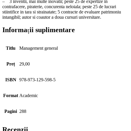
– 3 inventii, mai multe inovatii; peste 25 de expertize in
contrafacere, piraterie, concurenta neloiala; peste 25 de lucrari
stiintifice in tara si strainatate; 5 contracte de evaluare patrimoniu
intangibil; autor si coautor a doua cursuri universitare.
Informații suplimentare
Titlu
Management general
Preț
29,00
ISBN
978-973-129-598-5
Format
Academic
Pagini
288
Recenzii