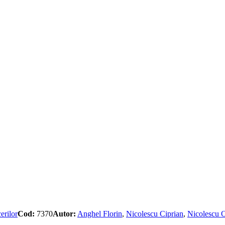
erilor
Cod:
7370
Autor:
Anghel Florin
,
Nicolescu Ciprian
,
Nicolescu 