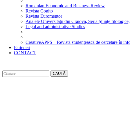
Romanian Economic and Business Review
Revista Cogito
Revista Euromentor
Analele Universității din Craiova, Seria Științe filologice,
Legal and administrative Studies
CreativeAPPS – Revistă studențească de cercetare în info
Parteneri
CONTACT
CAUTĂ