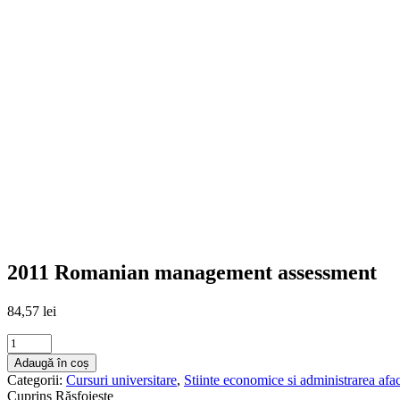
2011 Romanian management assessment
84,57
lei
2011
Romanian
Adaugă în coș
management
Categorii:
Cursuri universitare
,
Stiinte economice si administrarea afac
assessment
Cuprins
Răsfoiește