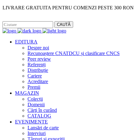
LIVRARE GRATUITA PENTRU COMENZI PESTE 300 RON
Facebook
Instagram
CAUTĂ
EDITURA
Despre noi
Recunoaștere CNATDCU și clasificare CNCS
Peer review
Referenți
Distribuție
Cariere
Acreditare
Premii
MAGAZIN
Colecții
Domenii
Cărţi în curând
CATALOG
EVENIMENTE
Lansări de carte
Interviuri
Târguri și expoziții