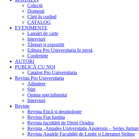
Colecții
Domenii
Cărţi în curând
CATALOG
EVENIMENTE
Lansări de carte
Interviuri
Târguri și expoziții
Editura Pro Universitaria în presă
Conferințe
AUTORI
PUBLICĂ CU NOI
Catalog Pro Universitaria
Revista Pro Universitaria
Admitere
Știri
Opinia specialistului
Interviuri
Reviste
Revista Etică și deontologie
Revista Fiat Iustitia
Revista facultății de Drept Oradea
Revista „Annales Universitatis Apulensis – Series Jurisp
Revista Analele Facultăţii de Limbi și Literaturi Străine