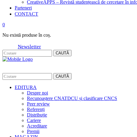
CreativeAPPS – Revistă studențească de cercetare în info
Parteneri
CONTACT
0
Nu există produse în coș.
Newsletter
CAUTĂ
CAUTĂ
EDITURA
Despre noi
Recunoaștere CNATDCU și clasificare CNCS
Peer review
Referenți
Distribuție
Cariere
Acreditare
Premii
MAGAZIN