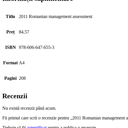
Titlu
2011 Romanian management assessment
Preț
84,57
ISBN
978-606-647-655-3
Format
A4
Pagini
208
Recenzii
Nu există recenzii până acum.
Fii primul care scrii o recenzie pentru „2011 Romanian management 
Trebuie să fii
autentificat
pentru a publica o recenzie.