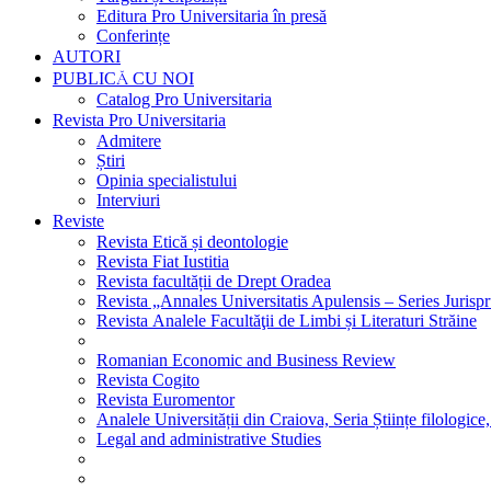
Editura Pro Universitaria în presă
Conferințe
AUTORI
PUBLICĂ CU NOI
Catalog Pro Universitaria
Revista Pro Universitaria
Admitere
Știri
Opinia specialistului
Interviuri
Reviste
Revista Etică și deontologie
Revista Fiat Iustitia
Revista facultății de Drept Oradea
Revista „Annales Universitatis Apulensis – Series Jurisp
Revista Analele Facultăţii de Limbi și Literaturi Străine
Romanian Economic and Business Review
Revista Cogito
Revista Euromentor
Analele Universității din Craiova, Seria Științe filologice,
Legal and administrative Studies