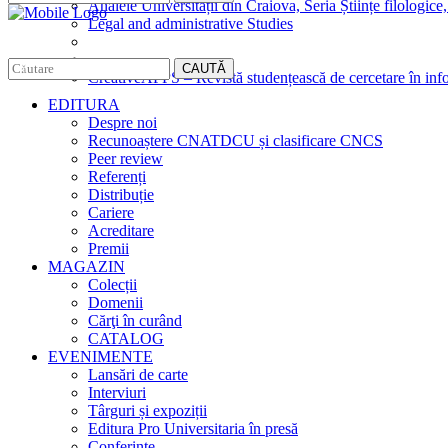
Analele Universității din Craiova, Seria Științe filologice,
Legal and administrative Studies
CAUTĂ
CreativeAPPS – Revistă studențească de cercetare în info
EDITURA
Despre noi
Recunoaștere CNATDCU și clasificare CNCS
Peer review
Referenți
Distribuție
Cariere
Acreditare
Premii
MAGAZIN
Colecții
Domenii
Cărţi în curând
CATALOG
EVENIMENTE
Lansări de carte
Interviuri
Târguri și expoziții
Editura Pro Universitaria în presă
Conferințe