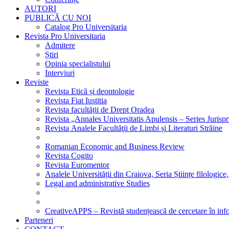
AUTORI
PUBLICĂ CU NOI
Catalog Pro Universitaria
Revista Pro Universitaria
Admitere
Știri
Opinia specialistului
Interviuri
Reviste
Revista Etică și deontologie
Revista Fiat Iustitia
Revista facultății de Drept Oradea
Revista „Annales Universitatis Apulensis – Series Jurisp
Revista Analele Facultăţii de Limbi și Literaturi Străine
Romanian Economic and Business Review
Revista Cogito
Revista Euromentor
Analele Universității din Craiova, Seria Științe filologice,
Legal and administrative Studies
CreativeAPPS – Revistă studențească de cercetare în info
Parteneri