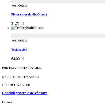
vezi detalii
Pictura murala din Oltenia
31,71
lei
fără stoc
vezi detalii
Techirghiol
64,00
lei
PRO UNIVERSITARIA S.R.L.
Nr. ORC: J40/1255/2004
CIF: RO16097580
Condiții generale de vânzare
Contact