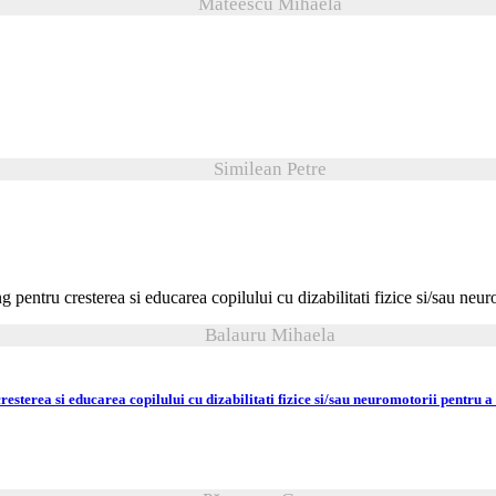
Mateescu Mihaela
Similean Petre
Balauru Mihaela
resterea si educarea copilului cu dizabilitati fizice si/sau neuromotorii pentru a 