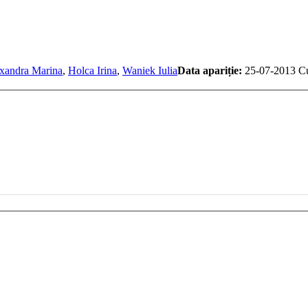
xandra Marina
,
Holca Irina
,
Waniek Iulia
Data apariție:
25-07-2013
Cu