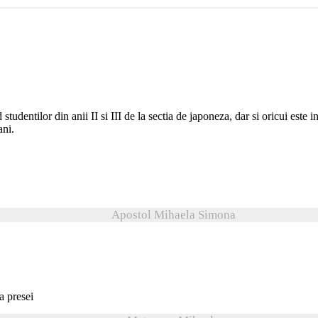
 studentilor din anii II si III de la sectia de japoneza, dar si oricui est
ani.
Apostol Mihaela Simona