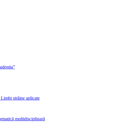
rudentia”
 Limbi străine aplicate
rmatică multidisciplinară