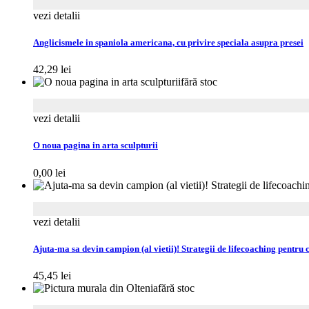
vezi detalii
Anglicismele in spaniola americana, cu privire speciala asupra presei
42,29
lei
fără stoc
vezi detalii
O noua pagina in arta sculpturii
0,00
lei
vezi detalii
Ajuta-ma sa devin campion (al vietii)! Strategii de lifecoaching pentru c
45,45
lei
fără stoc