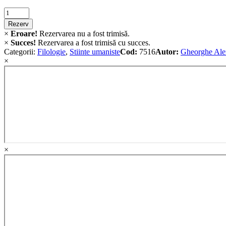
Criminalistica
quantity
Rezerv
×
Eroare!
Rezervarea nu a fost trimisă.
×
Succes!
Rezervarea a fost trimisă cu succes.
Categorii:
Filologie
,
Stiinte umaniste
Cod:
7516
Autor:
Gheorghe Ale
×
×