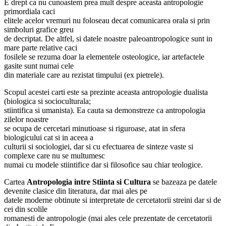
E drept ca nu cunoastem prea mult despre aceasta antropologie
primordiala caci
elitele acelor vremuri nu foloseau decat comunicarea orala si prin
simboluri grafice greu
de decriptat. De altfel, si datele noastre paleoantropologice sunt in
mare parte relative caci
fosilele se rezuma doar la elementele osteologice, iar artefactele
gasite sunt numai cele
din materiale care au rezistat timpului (ex pietrele).
Scopul acestei carti este sa prezinte aceasta antropologie dualista
(biologica si socioculturala;
stiintifica si umanista). Ea cauta sa demonstreze ca antropologia
zilelor noastre
se ocupa de cercetari minutioase si riguroase, atat in sfera
biologicului cat si in aceea a
culturii si sociologiei, dar si cu efectuarea de sinteze vaste si
complexe care nu se multumesc
numai cu modele stiintifice dar si filosofice sau chiar teologice.
Cartea
Antropologia intre Stiinta si Cultura
se bazeaza pe datele
devenite clasice din literatura, dar mai ales pe
datele moderne obtinute si interpretate de cercetatorii streini dar si de
cei din scolile
romanesti de antropologie (mai ales cele prezentate de cercetatorii