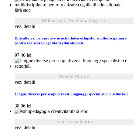
fără stoc
Milencovici Svetlana Zagorka
vezi detalii
Dificultati si perspective in activitatea echipelor multidisciplinare
pentru realizarea egalitatii educationale
97,40
lei
Martin Aurora
vezi detalii
Lingue diverse per scopi diversi: linguaggi specialistici e settoriali
38,06
lei
fără stoc
Fotescu Valentin
vezi detalii