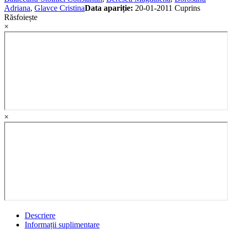
Adriana
,
Glavce Cristina
Data apariție:
20-01-2011
Cuprins
Răsfoiește
×
×
Descriere
Informații suplimentare