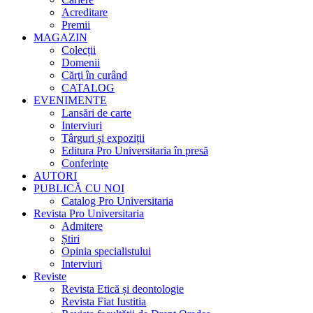
Acreditare
Premii
MAGAZIN
Colecții
Domenii
Cărţi în curând
CATALOG
EVENIMENTE
Lansări de carte
Interviuri
Târguri și expoziții
Editura Pro Universitaria în presă
Conferințe
AUTORI
PUBLICĂ CU NOI
Catalog Pro Universitaria
Revista Pro Universitaria
Admitere
Știri
Opinia specialistului
Interviuri
Reviste
Revista Etică și deontologie
Revista Fiat Iustitia