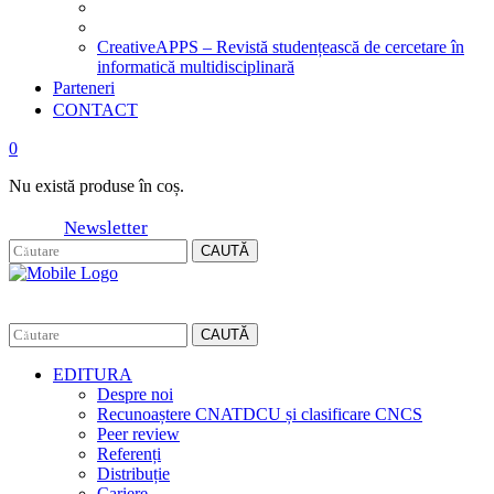
CreativeAPPS – Revistă studențească de cercetare în
informatică multidisciplinară
Parteneri
CONTACT
0
Nu există produse în coș.
Newsletter
CAUTĂ
CAUTĂ
EDITURA
Despre noi
Recunoaștere CNATDCU și clasificare CNCS
Peer review
Referenți
Distribuție
Cariere