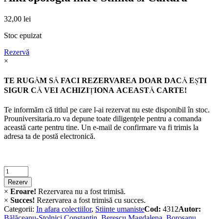
32,00
lei
Stoc epuizat
Rezervă
×
TE RUGĂM SĂ FACI REZERVAREA DOAR DACĂ EŞTI
SIGUR CĂ VEI ACHIZIŢIONA ACEASTĂ CARTE!
Te informăm că titlul pe care l-ai rezervat nu este disponibil în stoc.
Prouniversitaria.ro va depune toate diligenţele pentru a comanda
această carte pentru tine. Un e-mail de confirmare va fi trimis la
adresa ta de postă electronică.
Criminalistica
quantity
Rezerv
×
Eroare!
Rezervarea nu a fost trimisă.
×
Succes!
Rezervarea a fost trimisă cu succes.
Categorii:
In afara colectiilor
,
Stiinte umaniste
Cod:
4312
Autor:
Bălăceanu-Stolnici Constantin
,
Berescu Magdalena
,
Borosanu