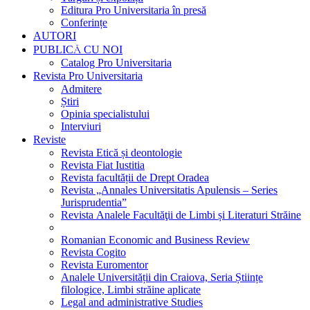
Editura Pro Universitaria în presă
Conferințe
AUTORI
PUBLICĂ CU NOI
Catalog Pro Universitaria
Revista Pro Universitaria
Admitere
Știri
Opinia specialistului
Interviuri
Reviste
Revista Etică și deontologie
Revista Fiat Iustitia
Revista facultății de Drept Oradea
Revista „Annales Universitatis Apulensis – Series
Jurisprudentia”
Revista Analele Facultăţii de Limbi și Literaturi Străine
Romanian Economic and Business Review
Revista Cogito
Revista Euromentor
Analele Universității din Craiova, Seria Științe
filologice, Limbi străine aplicate
Legal and administrative Studies