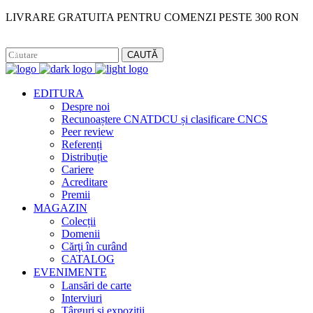
LIVRARE GRATUITA PENTRU COMENZI PESTE 300 RON
Facebook
Instagram
CAUTĂ
EDITURA
Despre noi
Recunoaștere CNATDCU și clasificare CNCS
Peer review
Referenți
Distribuție
Cariere
Acreditare
Premii
MAGAZIN
Colecții
Domenii
Cărţi în curând
CATALOG
EVENIMENTE
Lansări de carte
Interviuri
Târguri și expoziții