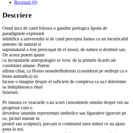
Recenzii (0)
Descriere
Omul inca de cand folosea o gandire prelogica lipsita de
paradigmele explorarii
stiintifice a universului si de cand percepea lumea ca un inextricabil
amestec de natural si
supranatural a fost preocupat de el insusi, de natura si destinul sau.
De aceea putem spune
ca inceputurile antropologiei se ivesc de la primele licariri ale
constiintei umane. Putem
afirma chiar, ca Homo neanderthalensis (considerat pe nedrept ca o
bruta animalica) isi
facuse o imagine despre el suficient de complexa ca sa-l determine
sa indeplineasca rituri
funerare.
Pe masura ce veacurile s-au scurs cunostintele omului despre om au
progresat cum o
dovedesc anumite reprezentari simbolice sau figurative (gravuri pe
os, picturi murale in
pesteri sau sculpturi), precum si continutul unor mituri ce au ajuns
pana la noi.