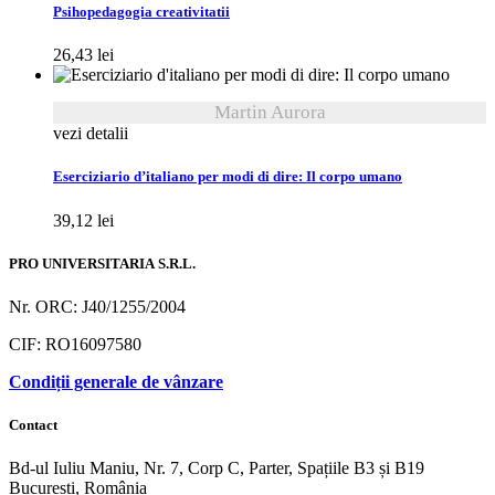
Psihopedagogia creativitatii
26,43
lei
Martin Aurora
vezi detalii
Eserciziario d’italiano per modi di dire: Il corpo umano
39,12
lei
PRO UNIVERSITARIA S.R.L.
Nr. ORC: J40/1255/2004
CIF: RO16097580
Condiții generale de vânzare
Contact
Bd-ul Iuliu Maniu, Nr. 7, Corp C, Parter, Spațiile B3 și B19
București, România