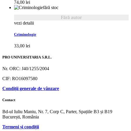
74,00
lei
fără stoc
Fără autor
vezi detalii
Criminologie
33,00
lei
PRO UNIVERSITARIA S.R.L.
Nr. ORC: J40/1255/2004
CIF: RO16097580
Condiții generale de vânzare
Contact
Bd-ul Iuliu Maniu, Nr. 7, Corp C, Parter, Spațiile B3 și B19
București, România
Termeni și condiții