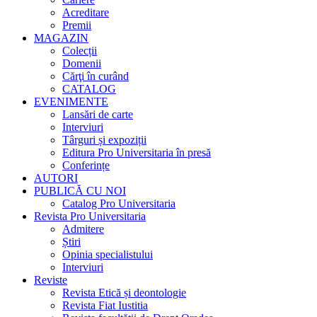
Acreditare
Premii
MAGAZIN
Colecții
Domenii
Cărţi în curând
CATALOG
EVENIMENTE
Lansări de carte
Interviuri
Târguri și expoziții
Editura Pro Universitaria în presă
Conferințe
AUTORI
PUBLICĂ CU NOI
Catalog Pro Universitaria
Revista Pro Universitaria
Admitere
Știri
Opinia specialistului
Interviuri
Reviste
Revista Etică și deontologie
Revista Fiat Iustitia