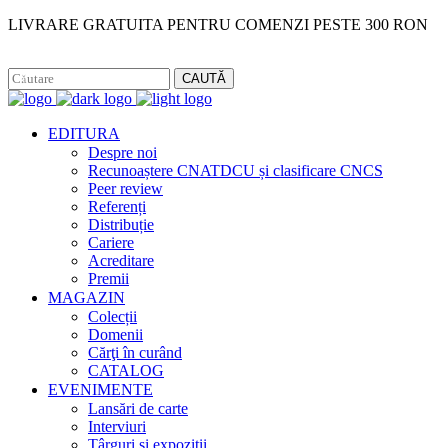
LIVRARE GRATUITA PENTRU COMENZI PESTE 300 RON
Facebook
Instagram
CAUTĂ
EDITURA
Despre noi
Recunoaștere CNATDCU și clasificare CNCS
Peer review
Referenți
Distribuție
Cariere
Acreditare
Premii
MAGAZIN
Colecții
Domenii
Cărţi în curând
CATALOG
EVENIMENTE
Lansări de carte
Interviuri
Târguri și expoziții