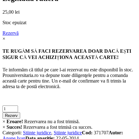
25,00
lei
Stoc epuizat
Rezervă
×
TE RUGĂM SĂ FACI REZERVAREA DOAR DACĂ EŞTI
SIGUR CĂ VEI ACHIZIŢIONA ACEASTĂ CARTE!
Te informăm că titlul pe care l-ai rezervat nu este disponibil în stoc.
Prouniversitaria.ro va depune toate diligenţele pentru a comanda
această carte pentru tine. Un e-mail de confirmare va fi trimis la
adresa ta de postă electronică.
Criminalistica
quantity
Rezerv
×
Eroare!
Rezervarea nu a fost trimisă.
×
Succes!
Rezervarea a fost trimisă cu succes.
Categorii:
Stiinte juridice
,
Stiinte juridice
Cod:
371707
Autor:
Anane Ivan
Data apariție:
22-05-2014