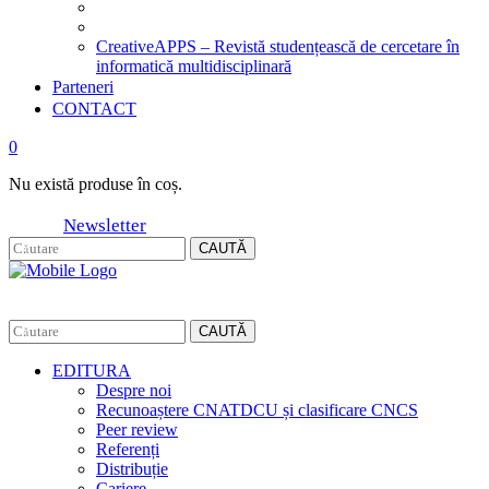
CreativeAPPS – Revistă studențească de cercetare în
informatică multidisciplinară
Parteneri
CONTACT
0
Nu există produse în coș.
Newsletter
CAUTĂ
CAUTĂ
EDITURA
Despre noi
Recunoaștere CNATDCU și clasificare CNCS
Peer review
Referenți
Distribuție
Cariere