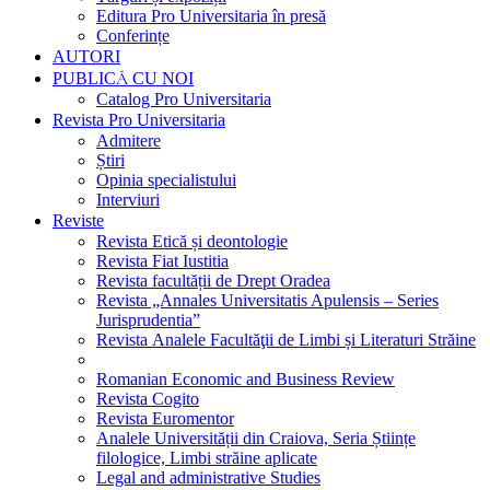
Editura Pro Universitaria în presă
Conferințe
AUTORI
PUBLICĂ CU NOI
Catalog Pro Universitaria
Revista Pro Universitaria
Admitere
Știri
Opinia specialistului
Interviuri
Reviste
Revista Etică și deontologie
Revista Fiat Iustitia
Revista facultății de Drept Oradea
Revista „Annales Universitatis Apulensis – Series
Jurisprudentia”
Revista Analele Facultăţii de Limbi și Literaturi Străine
Romanian Economic and Business Review
Revista Cogito
Revista Euromentor
Analele Universității din Craiova, Seria Științe
filologice, Limbi străine aplicate
Legal and administrative Studies