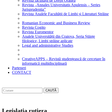
Revista facultății de Drept Oradea
Revista „Annales Universitatis Apulensis – Series
Jurisprudentia”
Revista Analele Facultăţii de Limbi și Literaturi Străine
Romanian Economic and Business Review
Revista Cogito
Revista Euromentor
Analele Universității din Craiova, Seria Științe
filologice, Limbi străine aplicate
Legal and administrative Studies
CreativeAPPS – Revistă studențească de cercetare în
informatică multidisciplinară
Parteneri
CONTACT
CAUTĂ
Legislatia rutiera