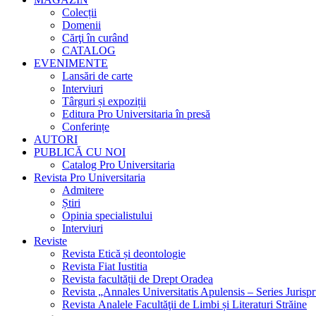
Colecții
Domenii
Cărţi în curând
CATALOG
EVENIMENTE
Lansări de carte
Interviuri
Târguri și expoziții
Editura Pro Universitaria în presă
Conferințe
AUTORI
PUBLICĂ CU NOI
Catalog Pro Universitaria
Revista Pro Universitaria
Admitere
Știri
Opinia specialistului
Interviuri
Reviste
Revista Etică și deontologie
Revista Fiat Iustitia
Revista facultății de Drept Oradea
Revista „Annales Universitatis Apulensis – Series Jurisp
Revista Analele Facultăţii de Limbi și Literaturi Străine