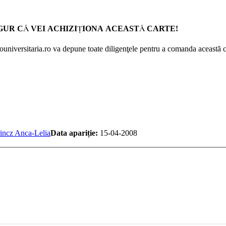
GUR CĂ VEI ACHIZIŢIONA ACEASTĂ CARTE!
Prouniversitaria.ro va depune toate diligenţele pentru a comanda această c
incz Anca-Lelia
Data apariție:
15-04-2008