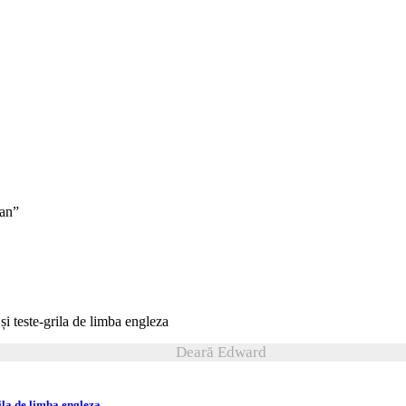
man”
Deară Edward
ila de limba engleza