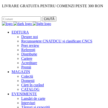
LIVRARE GRATUITA PENTRU COMENZI PESTE 300 RON
Facebook
Instagram
CAUTĂ
EDITURA
Despre noi
Recunoaștere CNATDCU și clasificare CNCS
Peer review
Referenți
Distribuție
Cariere
Acreditare
Premii
MAGAZIN
Colecții
Domenii
Cărţi în curând
CATALOG
EVENIMENTE
Lansări de carte
Interviuri
Târguri și expoziții