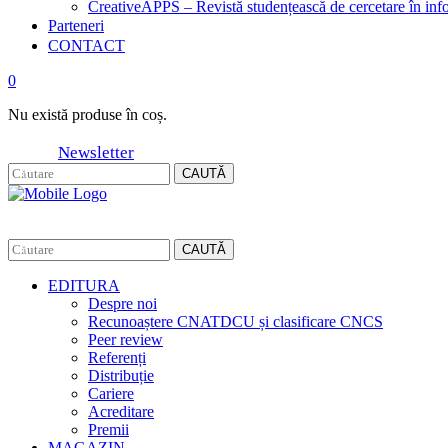
CreativeAPPS – Revistă studențească de cercetare în info
Parteneri
CONTACT
0
Nu există produse în coș.
Newsletter
CAUTĂ
CAUTĂ
EDITURA
Despre noi
Recunoaștere CNATDCU și clasificare CNCS
Peer review
Referenți
Distribuție
Cariere
Acreditare
Premii
MAGAZIN