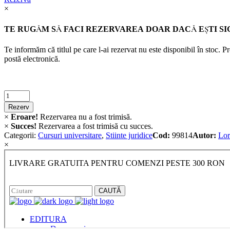
×
TE RUGĂM SĂ FACI REZERVAREA DOAR DACĂ EŞTI SI
Te informăm că titlul pe care l-ai rezervat nu este disponibil în stoc. 
postă electronică.
Criminalistica
quantity
Rezerv
×
Eroare!
Rezervarea nu a fost trimisă.
×
Succes!
Rezervarea a fost trimisă cu succes.
Categorii:
Cursuri universitare
,
Stiinte juridice
Cod:
99814
Autor:
Lor
×