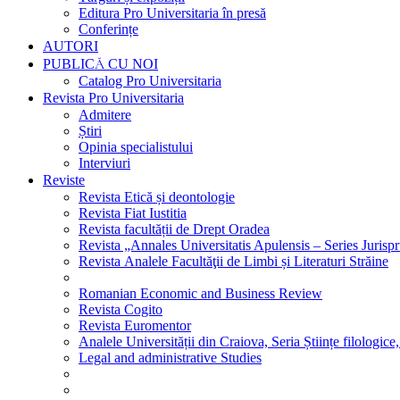
Editura Pro Universitaria în presă
Conferințe
AUTORI
PUBLICĂ CU NOI
Catalog Pro Universitaria
Revista Pro Universitaria
Admitere
Știri
Opinia specialistului
Interviuri
Reviste
Revista Etică și deontologie
Revista Fiat Iustitia
Revista facultății de Drept Oradea
Revista „Annales Universitatis Apulensis – Series Jurisp
Revista Analele Facultăţii de Limbi și Literaturi Străine
Romanian Economic and Business Review
Revista Cogito
Revista Euromentor
Analele Universității din Craiova, Seria Științe filologice,
Legal and administrative Studies