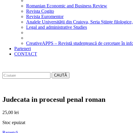
Romanian Economic and Business Review
Revista Cogito
Revista Euromentor
Analele Universității din Craiova, Seria Științe filologice,
Legal and administrative Studies
CreativeAPPS – Revistă studențească de cercetare în info
Parteneri
CONTACT
CAUTĂ
Judecata in procesul penal roman
25,00
lei
Stoc epuizat
Rezervă