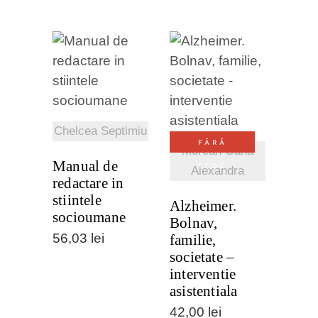
VEZI
VEZI
DETALII
DETALII
Chelcea Septimiu
FĂRĂ
Morcan Oana
Manual de
STOC
Alexandra
redactare in
stiintele
Alzheimer.
socioumane
Bolnav,
56,03
lei
familie,
societate –
interventie
asistentiala
42,00
lei