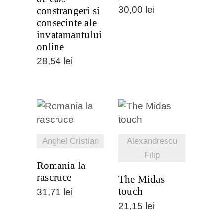
30,00
lei
constrangeri si
consecinte ale
invatamantului
online
28,54
lei
VEZI
VEZI
DETALII
DETALII
Anghel Cristian
Alexandrescu
Filip
Romania la
rascruce
The Midas
touch
31,71
lei
21,15
lei