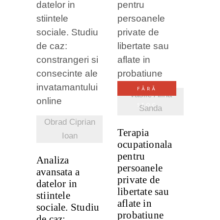
VEZI
VEZI
DETALII
DETALII
FĂRĂ
Vasile Alina
STOC
Sanda
Obrad Ciprian
Terapia
Ioan
ocupationala
pentru
Analiza
persoanele
avansata a
private de
datelor in
libertate sau
stiintele
aflate in
sociale. Studiu
probatiune
de caz: