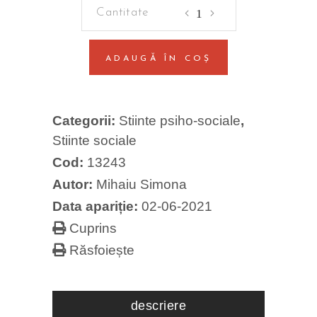
Criminalitatea
violenta.
Semnificatii
ADAUGĂ ÎN COȘ
si
implicatii
sociale
Categorii:
Stiinte psiho-sociale
,
quantity
Stiinte sociale
Cod:
13243
Autor:
Mihaiu Simona
Data apariție:
02-06-2021
Cuprins
Răsfoiește
descriere