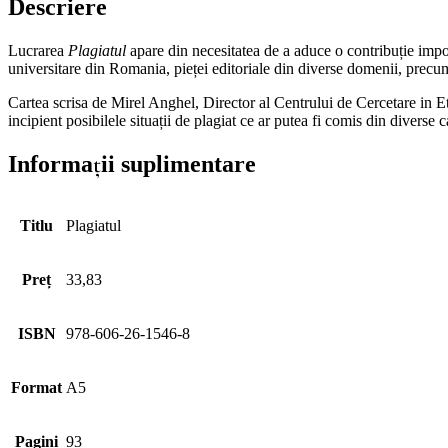
Descriere
Lucrarea
Plagiatul
apare din necesitatea de a aduce o contribuție import
universitare din Romania, pieței editoriale din diverse domenii, precum ș
Cartea scrisa de Mirel Anghel, Director al Centrului de Cercetare in Etic
incipient posibilele situații de plagiat ce ar putea fi comis din diverse
Informații suplimentare
Titlu
Plagiatul
Preț
33,83
ISBN
978-606-26-1546-8
Format
A5
Pagini
93