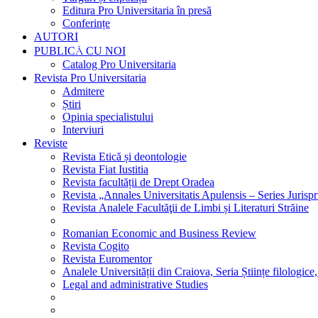
Editura Pro Universitaria în presă
Conferințe
AUTORI
PUBLICĂ CU NOI
Catalog Pro Universitaria
Revista Pro Universitaria
Admitere
Știri
Opinia specialistului
Interviuri
Reviste
Revista Etică și deontologie
Revista Fiat Iustitia
Revista facultății de Drept Oradea
Revista „Annales Universitatis Apulensis – Series Jurisp
Revista Analele Facultăţii de Limbi și Literaturi Străine
Romanian Economic and Business Review
Revista Cogito
Revista Euromentor
Analele Universității din Craiova, Seria Științe filologice,
Legal and administrative Studies