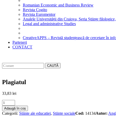
Romanian Economic and Business Review
Revista Cogito
Revista Euromentor
Analele Universității din Craiova, Seria Științe filologice,
Legal and administrative Studies
CreativeAPPS – Revistă studențească de cercetare în info
Parteneri
CONTACT
CAUTĂ
Plagiatul
33,83
lei
Plagiatul
quantity
Adaugă în coș
Categorii:
Stiinte ale educatiei
,
Stiinte sociale
Cod:
14134
Autor:
Angh