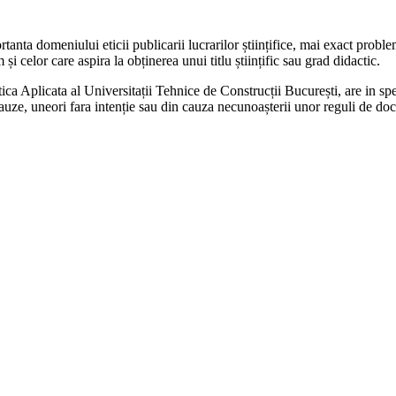
anta domeniului eticii publicarii lucrarilor științifice, mai exact problem
i celor care aspira la obținerea unui titlu științific sau grad didactic.
a Aplicata al Universitații Tehnice de Construcții București, are in speci
 cauze, uneori fara intenție sau din cauza necunoașterii unor reguli de do