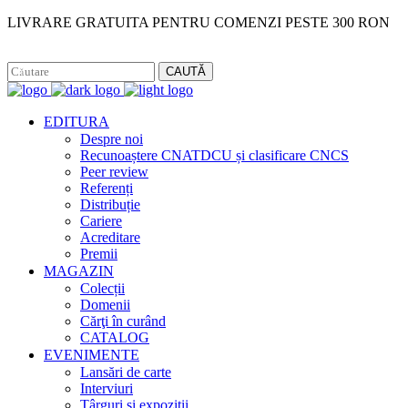
LIVRARE GRATUITA PENTRU COMENZI PESTE 300 RON
Facebook
Instagram
CAUTĂ
EDITURA
Despre noi
Recunoaștere CNATDCU și clasificare CNCS
Peer review
Referenți
Distribuție
Cariere
Acreditare
Premii
MAGAZIN
Colecții
Domenii
Cărţi în curând
CATALOG
EVENIMENTE
Lansări de carte
Interviuri
Târguri și expoziții