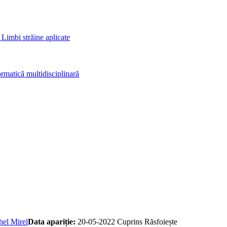
 Limbi străine aplicate
rmatică multidisciplinară
el Mirel
Data apariție:
20-05-2022
Cuprins
Răsfoiește