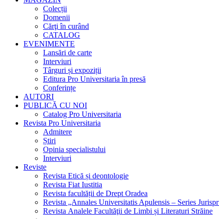
Colecții
Domenii
Cărţi în curând
CATALOG
EVENIMENTE
Lansări de carte
Interviuri
Târguri și expoziții
Editura Pro Universitaria în presă
Conferințe
AUTORI
PUBLICĂ CU NOI
Catalog Pro Universitaria
Revista Pro Universitaria
Admitere
Știri
Opinia specialistului
Interviuri
Reviste
Revista Etică și deontologie
Revista Fiat Iustitia
Revista facultății de Drept Oradea
Revista „Annales Universitatis Apulensis – Series Jurisp
Revista Analele Facultăţii de Limbi și Literaturi Străine