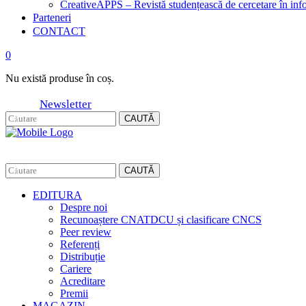
CreativeAPPS – Revistă studențească de cercetare în info
Parteneri
CONTACT
0
Nu există produse în coș.
Newsletter
CAUTĂ
CAUTĂ
EDITURA
Despre noi
Recunoaștere CNATDCU și clasificare CNCS
Peer review
Referenți
Distribuție
Cariere
Acreditare
Premii
MAGAZIN