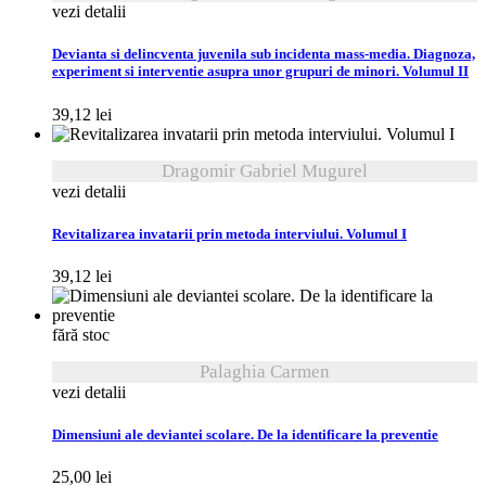
vezi detalii
Devianta si delincventa juvenila sub incidenta mass-media. Diagnoza,
experiment si interventie asupra unor grupuri de minori. Volumul II
39,12
lei
Dragomir Gabriel Mugurel
vezi detalii
Revitalizarea invatarii prin metoda interviului. Volumul I
39,12
lei
fără stoc
Palaghia Carmen
vezi detalii
Dimensiuni ale deviantei scolare. De la identificare la preventie
25,00
lei