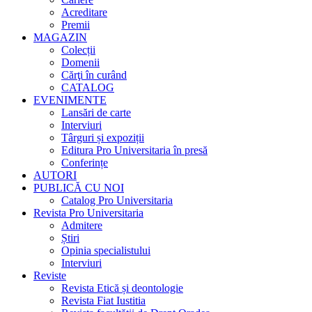
Acreditare
Premii
MAGAZIN
Colecții
Domenii
Cărţi în curând
CATALOG
EVENIMENTE
Lansări de carte
Interviuri
Târguri și expoziții
Editura Pro Universitaria în presă
Conferințe
AUTORI
PUBLICĂ CU NOI
Catalog Pro Universitaria
Revista Pro Universitaria
Admitere
Știri
Opinia specialistului
Interviuri
Reviste
Revista Etică și deontologie
Revista Fiat Iustitia