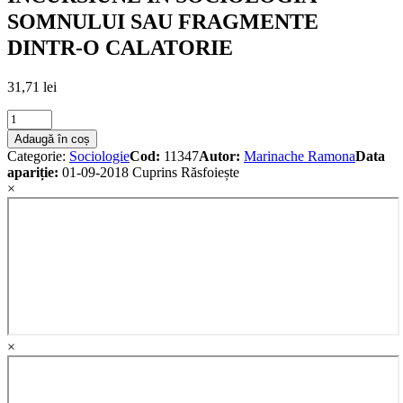
SOMNULUI SAU FRAGMENTE
DINTR-O CALATORIE
31,71
lei
INCURSIUNE
IN
Adaugă în coș
SOCIOLOGIA
Categorie:
Sociologie
Cod:
11347
Autor:
Marinache Ramona
Data
SOMNULUI
apariție:
01-09-2018
Cuprins
Răsfoiește
SAU
×
FRAGMENTE
DINTR-
O
CALATORIE
quantity
×