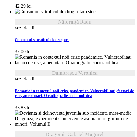
42,29
lei
fără stoc
Năforniță Radu
vezi detalii
Consumul si traficul de droguri
37,00
lei
Dumitrașcu Veronica
vezi detalii
Romania in contextul noii crize pandemice. Vulnerabilitati, factori de
risc, amenintari. O radiografie socio-politica
33,83
lei
Dragomir Gabriel Mugurel