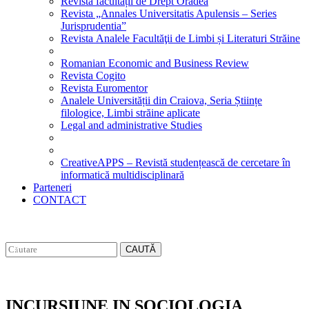
Revista facultății de Drept Oradea
Revista „Annales Universitatis Apulensis – Series
Jurisprudentia”
Revista Analele Facultăţii de Limbi și Literaturi Străine
Romanian Economic and Business Review
Revista Cogito
Revista Euromentor
Analele Universității din Craiova, Seria Științe
filologice, Limbi străine aplicate
Legal and administrative Studies
CreativeAPPS – Revistă studențească de cercetare în
informatică multidisciplinară
Parteneri
CONTACT
CAUTĂ
INCURSIUNE IN SOCIOLOGIA