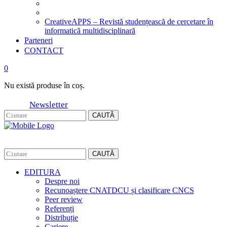
CreativeAPPS – Revistă studențească de cercetare în
informatică multidisciplinară
Parteneri
CONTACT
0
Nu există produse în coș.
Newsletter
CAUTĂ
CAUTĂ
EDITURA
Despre noi
Recunoaștere CNATDCU și clasificare CNCS
Peer review
Referenți
Distribuție
Cariere