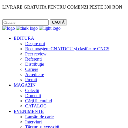
LIVRARE GRATUITA PENTRU COMENZI PESTE 300 RON
Facebook
Instagram
CAUTĂ
EDITURA
Despre noi
Recunoaștere CNATDCU și clasificare CNCS
Peer review
Referenți
Distribuție
Cariere
Acreditare
Premii
MAGAZIN
Colecții
Domenii
Cărţi în curând
CATALOG
EVENIMENTE
Lansări de carte
Interviuri
Târguri și expoziții