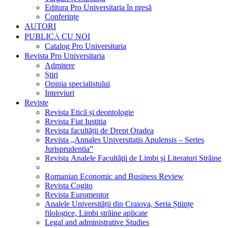
Editura Pro Universitaria în presă
Conferințe
AUTORI
PUBLICĂ CU NOI
Catalog Pro Universitaria
Revista Pro Universitaria
Admitere
Știri
Opinia specialistului
Interviuri
Reviste
Revista Etică și deontologie
Revista Fiat Iustitia
Revista facultății de Drept Oradea
Revista „Annales Universitatis Apulensis – Series
Jurisprudentia”
Revista Analele Facultăţii de Limbi și Literaturi Străine
Romanian Economic and Business Review
Revista Cogito
Revista Euromentor
Analele Universității din Craiova, Seria Științe
filologice, Limbi străine aplicate
Legal and administrative Studies