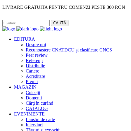
LIVRARE GRATUITA PENTRU COMENZI PESTE 300 RON
Facebook
Instagram
CAUTĂ
EDITURA
Despre noi
Recunoaștere CNATDCU și clasificare CNCS
Peer review
Referenți
Distribuție
Cariere
Acreditare
Premii
MAGAZIN
Colecții
Domenii
Cărţi în curând
CATALOG
EVENIMENTE
Lansări de carte
Interviuri
Târguri și expoziții