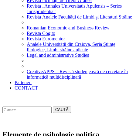
Revista facultății de Drept Oradea
Revista „Annales Universitatis Apulensis – Series
Jurisprudentia”
Revista Analele Facultăţii de Limbi și Literaturi Străine
Romanian Economic and Business Review
Revista Cogito
Revista Euromentor
Analele Universității din Craiova, Seria Științe
filologice, Limbi străine aplicate
Legal and administrative Studies
CreativeAPPS – Revistă studențească de cercetare în
informatică multidisciplinară
Parteneri
CONTACT
CAUTĂ
Elemente de psihologie politica