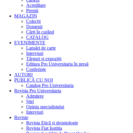
Acreditare
Premii
MAGAZIN
Colecții
Domenii
Cărţi în curând
CATALOG
EVENIMENTE
Lansări de carte
Interviuri
Târguri și expoziții
Editura Pro Universitaria în presă
Conferințe
AUTORI
PUBLICĂ CU NOI
Catalog Pro Universitaria
Revista Pro Universitaria
Admitere
Știri
Opinia specialistului
Interviuri
Reviste
Revista Etică și deontologie
Revista Fiat Iustitia