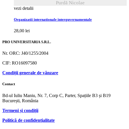
Purdă Nicolae
vezi detalii
Organizatii internationale interguvernamentale
28,00
lei
PRO UNIVERSITARIA S.R.L.
Nr. ORC: J40/1255/2004
CIF: RO16097580
Condiții generale de vânzare
Contact
Bd-ul Iuliu Maniu, Nr. 7, Corp C, Parter, Spațiile B3 și B19
București, România
Termeni și condiții
Politică de confidențialitate