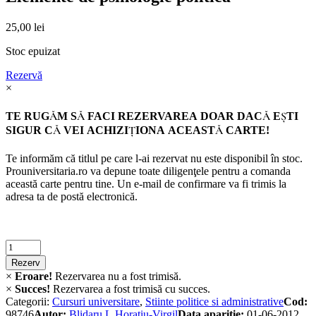
25,00
lei
Stoc epuizat
Rezervă
×
TE RUGĂM SĂ FACI REZERVAREA DOAR DACĂ EŞTI
SIGUR CĂ VEI ACHIZIŢIONA ACEASTĂ CARTE!
Te informăm că titlul pe care l-ai rezervat nu este disponibil în stoc.
Prouniversitaria.ro va depune toate diligenţele pentru a comanda
această carte pentru tine. Un e-mail de confirmare va fi trimis la
adresa ta de postă electronică.
Criminalistica
quantity
Rezerv
×
Eroare!
Rezervarea nu a fost trimisă.
×
Succes!
Rezervarea a fost trimisă cu succes.
Categorii:
Cursuri universitare
,
Stiinte politice si administrative
Cod:
98746
Autor:
Blidaru L.Horațiu-Virgil
Data apariție:
01-06-2012