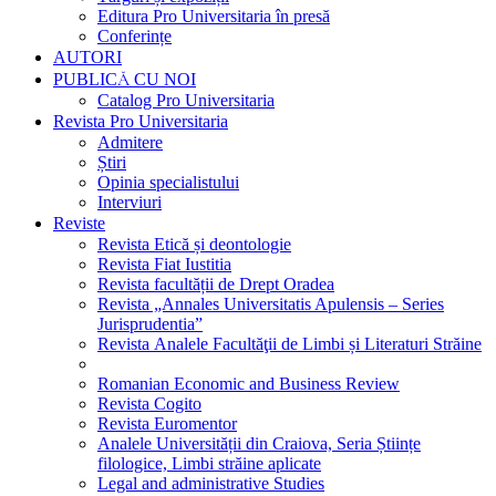
Editura Pro Universitaria în presă
Conferințe
AUTORI
PUBLICĂ CU NOI
Catalog Pro Universitaria
Revista Pro Universitaria
Admitere
Știri
Opinia specialistului
Interviuri
Reviste
Revista Etică și deontologie
Revista Fiat Iustitia
Revista facultății de Drept Oradea
Revista „Annales Universitatis Apulensis – Series
Jurisprudentia”
Revista Analele Facultăţii de Limbi și Literaturi Străine
Romanian Economic and Business Review
Revista Cogito
Revista Euromentor
Analele Universității din Craiova, Seria Științe
filologice, Limbi străine aplicate
Legal and administrative Studies