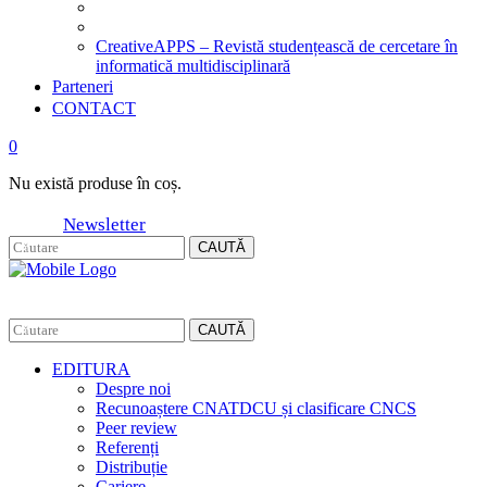
CreativeAPPS – Revistă studențească de cercetare în
informatică multidisciplinară
Parteneri
CONTACT
0
Nu există produse în coș.
Newsletter
CAUTĂ
CAUTĂ
EDITURA
Despre noi
Recunoaștere CNATDCU și clasificare CNCS
Peer review
Referenți
Distribuție
Cariere