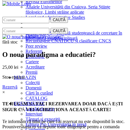
Revista Euromentor
Analele Universității din Craiova, Seria Științe
filologice, Limbi străine aplicate
Legal and administrative Studies
CAUTĂ
EDITURA
CAUTĂ
CreativeAPPS – Revistă studențească de cercetare în
Despre noi
informatică multidisciplinară
Recunoaștere CNATDCU și clasificare CNCS
fără stoc
Peer review
Referenți
O noua paradigma a educatiei?
Distribuție
Cariere
Acreditare
25,00
lei
Premii
Stoc epuizat
MAGAZIN
Colecții
Rezervă
Domenii
×
Cărţi în curând
CATALOG
EVENIMENTE
TE RUGĂM SĂ FACI REZERVAREA DOAR DACĂ EŞTI
Lansări de carte
SIGUR CĂ VEI ACHIZIŢIONA ACEASTĂ CARTE!
Interviuri
Târguri și expoziții
Te informăm că titlul pe care l-ai rezervat nu este disponibil în stoc.
Editura Pro Universitaria în presă
Prouniversitaria.ro va depune toate diligenţele pentru a comanda
Conferințe