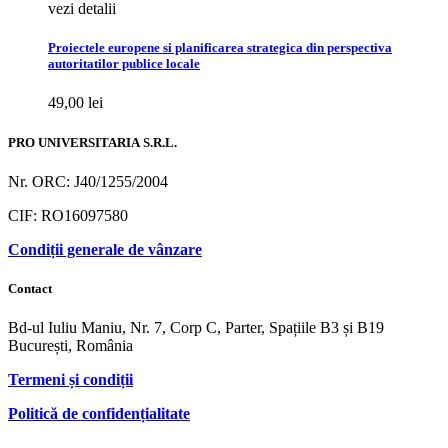
vezi detalii
Proiectele europene si planificarea strategica din perspectiva
autoritatilor publice locale
49,00
lei
PRO UNIVERSITARIA S.R.L.
Nr. ORC: J40/1255/2004
CIF: RO16097580
Condiții generale de vânzare
Contact
Bd-ul Iuliu Maniu, Nr. 7, Corp C, Parter, Spațiile B3 și B19
București, România
Termeni și condiții
Politică de confidențialitate