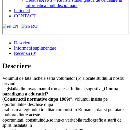
CreativeAPPS – Revistă studențească de cercetare în
informatică multidisciplinară
Parteneri
CONTACT
EN
RO
Descriere
Informații suplimentare
Recenzii (0)
Descriere
Volumul de fata incheie seria volumelor (5) alocate studiului nostru
privind
legislatia din invatamantul romanesc. Intitulat sugestiv „
O noua
paradigma a educatiei?
(Constructii normative dupa 1989)
”, volumul insista pe
oportunitatile deschise dupa
prabusirea regimului totalitar comunist in Romania, dar si pe ratarea
multora dintre aceste
oportunitati, constituindu-se intr-o veritabila radiografie a starii de
spirit instalata in