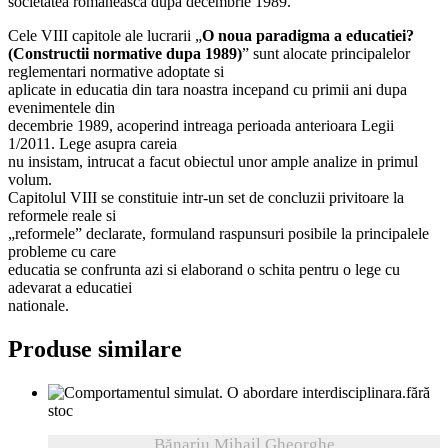
societatea romaneasca dupa decembrie 1989.
Cele VIII capitole ale lucrarii „
O noua paradigma a educatiei?
(Constructii normative dupa 1989)
” sunt alocate principalelor
reglementari normative adoptate si
aplicate in educatia din tara noastra incepand cu primii ani dupa
evenimentele din
decembrie 1989, acoperind intreaga perioada anterioara Legii
1/2011. Lege asupra careia
nu insistam, intrucat a facut obiectul unor ample analize in primul
volum.
Capitolul VIII se constituie intr-un set de concluzii privitoare la
reformele reale si
„reformele” declarate, formuland raspunsuri posibile la principalele
probleme cu care
educatia se confrunta azi si elaborand o schita pentru o lege cu
adevarat a educatiei
nationale.
Produse similare
fără
stoc
Bănariu Mihail Gheorghe