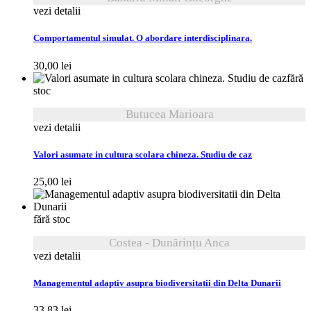
vezi detalii
Comportamentul simulat. O abordare interdisciplinara.
30,00
lei
fără
stoc
Butucea Marioara
vezi detalii
Valori asumate in cultura scolara chineza. Studiu de caz
25,00
lei
fără stoc
Costea - Dunărințu Anca
vezi detalii
Managementul adaptiv asupra biodiversitatii din Delta Dunarii
33,83
lei