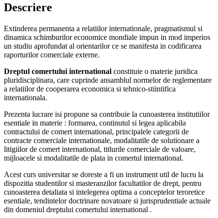
Descriere
Extinderea permanenta a relatiilor internationale, pragmatismul si
dinamica schimburilor economice mondiale impun in mod imperios
un studiu aprofundat al orientarilor ce se manifesta in codificarea
raporturilor comerciale externe.
Dreptul comertului international
constituie o materie juridica
pluridisciplinara, care cuprinde ansamblul normelor de reglementare
a relatiilor de cooperarea economica si tehnico-stiintifica
internationala.
Prezenta lucrare isi propune sa contribuie la cunoasterea institutiilor
esentiale in materie : formarea, continutul si legea aplicabila
contractului de comert international, principalele categorii de
contracte comerciale internationale, modalitatile de solutionare a
litigiilor de comert international, titlurile comerciale de valoare,
mijloacele si modalitatile de plata in comertul international.
Acest curs universitar se doreste a fi un instrument util de lucru la
dispozitia studentilor si masteranzilor facultatilor de drept, pentru
cunoasterea detaliata si intelegerea optima a conceptelor teroretice
esentiale, tendintelor doctrinare novatoare si jurisprudentiale actuale
din domeniul dreptului comertului international .