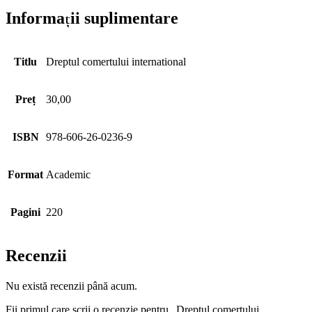
Informații suplimentare
Titlu
Dreptul comertului international
Preț
30,00
ISBN
978-606-26-0236-9
Format
Academic
Pagini
220
Recenzii
Nu există recenzii până acum.
Fii primul care scrii o recenzie pentru „Dreptul comertului