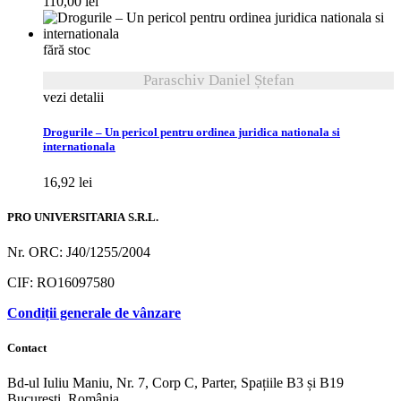
110,00
lei
fără stoc
Paraschiv Daniel Ștefan
vezi detalii
Drogurile – Un pericol pentru ordinea juridica nationala si
internationala
16,92
lei
PRO UNIVERSITARIA S.R.L.
Nr. ORC: J40/1255/2004
CIF: RO16097580
Condiții generale de vânzare
Contact
Bd-ul Iuliu Maniu, Nr. 7, Corp C, Parter, Spațiile B3 și B19
București, România