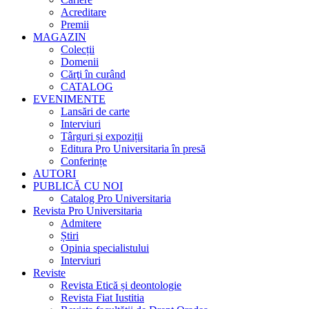
Acreditare
Premii
MAGAZIN
Colecții
Domenii
Cărţi în curând
CATALOG
EVENIMENTE
Lansări de carte
Interviuri
Târguri și expoziții
Editura Pro Universitaria în presă
Conferințe
AUTORI
PUBLICĂ CU NOI
Catalog Pro Universitaria
Revista Pro Universitaria
Admitere
Știri
Opinia specialistului
Interviuri
Reviste
Revista Etică și deontologie
Revista Fiat Iustitia