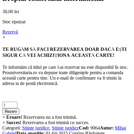
30,00
lei
Stoc epuizat
Rezervă
×
TE RUGĂM SĂ FACI REZERVAREA DOAR DACĂ EŞTI
SIGUR CĂ VEI ACHIZIŢIONA ACEASTĂ CARTE!
Te informăm că titlul pe care l-ai rezervat nu este disponibil în stoc.
Prouniversitaria.ro va depune toate diligenţele pentru a comanda
această carte pentru tine. Un e-mail de confirmare va fi trimis la
adresa ta de postă electronică.
Criminalistica
quantity
Rezerv
×
Eroare!
Rezervarea nu a fost trimisă.
×
Succes!
Rezervarea a fost trimisă cu succes.
Categorii:
Stiinte juridice
,
Stiinte juridice
Cod:
9064
Autor:
Mihai
Gabriel
Data apariție:
01-04-2015
Cuprins
Răsfoiește