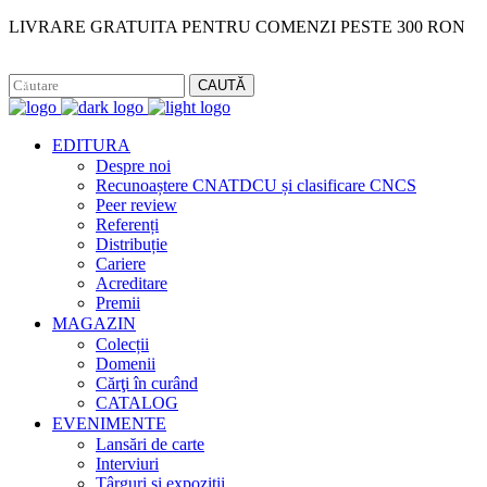
LIVRARE GRATUITA PENTRU COMENZI PESTE 300 RON
Facebook
Instagram
CAUTĂ
EDITURA
Despre noi
Recunoaștere CNATDCU și clasificare CNCS
Peer review
Referenți
Distribuție
Cariere
Acreditare
Premii
MAGAZIN
Colecții
Domenii
Cărţi în curând
CATALOG
EVENIMENTE
Lansări de carte
Interviuri
Târguri și expoziții