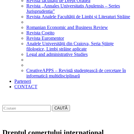
Revista facultății de Drept Oradea
Revista „Annales Universitatis Apulensis – Series
Jurisprudentia”
Revista Analele Facultăţii de Limbi și Literaturi Străine
Romanian Economic and Business Review
Revista Cogito
Revista Euromentor
Analele Universității din Craiova, Seria Științe
filologice, Limbi străine aplicate
Legal and administrative Studies
CreativeAPPS – Revistă studențească de cercetare în
informatică multidisciplinară
Parteneri
CONTACT
CAUTĂ
Dreptul comertului international