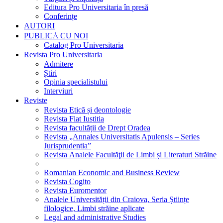
Editura Pro Universitaria în presă
Conferințe
AUTORI
PUBLICĂ CU NOI
Catalog Pro Universitaria
Revista Pro Universitaria
Admitere
Știri
Opinia specialistului
Interviuri
Reviste
Revista Etică și deontologie
Revista Fiat Iustitia
Revista facultății de Drept Oradea
Revista „Annales Universitatis Apulensis – Series
Jurisprudentia”
Revista Analele Facultăţii de Limbi și Literaturi Străine
Romanian Economic and Business Review
Revista Cogito
Revista Euromentor
Analele Universității din Craiova, Seria Științe
filologice, Limbi străine aplicate
Legal and administrative Studies