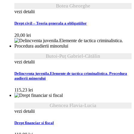
Botea Gheorghe
vezi detalii
Drept civil – Teoria generala a obligatiilor
20,00
lei
Butoi-Puț Gabriel-Cătălin
vezi detalii
Delincventa juvenila.Elemente de tactica criminalistica. Procedura
audierii minorului
115,23
lei
Ghencea Flavia-Lucia
vezi detalii
Drept financiar si fiscal