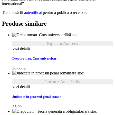
international”
Trebuie să fii
autentificat
pentru a publica o recenzie.
Produse similare
fără stoc
Rîpeanu Andreea
vezi detalii
Drept roman. Curs universitar
50,00
lei
fără stoc
Lorincz Anca-Lelia
vezi detalii
Judecata in procesul penal roman
25,00
lei
fără stoc