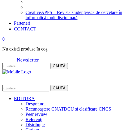
CreativeAPPS – Revistă studențească de cercetare în
informatică multidisciplinară
Parteneri
CONTACT
0
Nu există produse în coș.
Newsletter
CAUTĂ
CAUTĂ
EDITURA
Despre noi
Recunoaștere CNATDCU și clasificare CNCS
Peer review
Referenți
Distribuție
Cariere