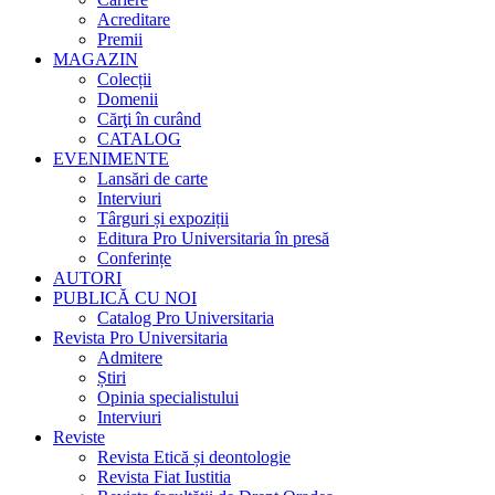
Acreditare
Premii
MAGAZIN
Colecții
Domenii
Cărţi în curând
CATALOG
EVENIMENTE
Lansări de carte
Interviuri
Târguri și expoziții
Editura Pro Universitaria în presă
Conferințe
AUTORI
PUBLICĂ CU NOI
Catalog Pro Universitaria
Revista Pro Universitaria
Admitere
Știri
Opinia specialistului
Interviuri
Reviste
Revista Etică și deontologie
Revista Fiat Iustitia