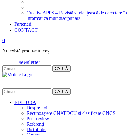
CreativeAPPS – Revistă studențească de cercetare în
informatică multidisciplinară
Parteneri
CONTACT
0
Nu există produse în coș.
Newsletter
CAUTĂ
CAUTĂ
EDITURA
Despre noi
Recunoaștere CNATDCU și clasificare CNCS
Peer review
Referenți
Distribuție
Cariere