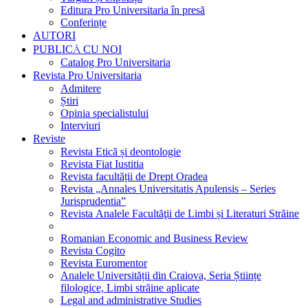
Editura Pro Universitaria în presă
Conferințe
AUTORI
PUBLICĂ CU NOI
Catalog Pro Universitaria
Revista Pro Universitaria
Admitere
Știri
Opinia specialistului
Interviuri
Reviste
Revista Etică și deontologie
Revista Fiat Iustitia
Revista facultății de Drept Oradea
Revista „Annales Universitatis Apulensis – Series
Jurisprudentia”
Revista Analele Facultăţii de Limbi și Literaturi Străine
Romanian Economic and Business Review
Revista Cogito
Revista Euromentor
Analele Universității din Craiova, Seria Științe
filologice, Limbi străine aplicate
Legal and administrative Studies