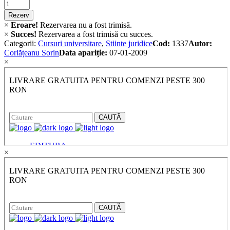
Criminalistica
quantity
Rezerv
×
Eroare!
Rezervarea nu a fost trimisă.
×
Succes!
Rezervarea a fost trimisă cu succes.
Categorii:
Cursuri universitare
,
Stiinte juridice
Cod:
1337
Autor:
Corlățeanu Sorin
Data apariție:
07-01-2009
×
×