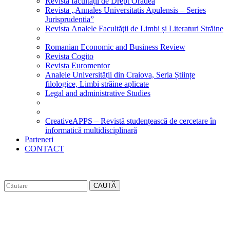
Revista facultății de Drept Oradea
Revista „Annales Universitatis Apulensis – Series
Jurisprudentia”
Revista Analele Facultăţii de Limbi și Literaturi Străine
Romanian Economic and Business Review
Revista Cogito
Revista Euromentor
Analele Universității din Craiova, Seria Științe
filologice, Limbi străine aplicate
Legal and administrative Studies
CreativeAPPS – Revistă studențească de cercetare în
informatică multidisciplinară
Parteneri
CONTACT
CAUTĂ