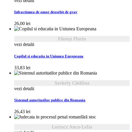
vezi detalii
Infractiunea de omor deosebit de grav
26,00
lei
Făiniși Florin
vezi detalii
Copilul si educatia in Uniunea Europeana
33,83
lei
Szekely Cătălina
vezi detalii
Sistemul autoritatilor publice din Romania
26,43
lei
fără stoc
Lorincz Anca-Lelia