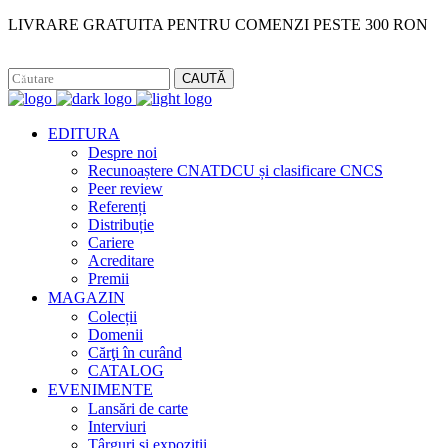
LIVRARE GRATUITA PENTRU COMENZI PESTE 300 RON
Facebook
Instagram
CAUTĂ
EDITURA
Despre noi
Recunoaștere CNATDCU și clasificare CNCS
Peer review
Referenți
Distribuție
Cariere
Acreditare
Premii
MAGAZIN
Colecții
Domenii
Cărţi în curând
CATALOG
EVENIMENTE
Lansări de carte
Interviuri
Târguri și expoziții