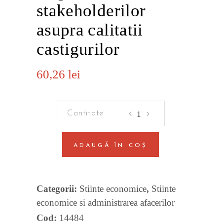
stakeholderilor
asupra calitatii
castigurilor
60,26
lei
Detectarea
denaturarilor
performantei
ADAUGĂ ÎN COȘ
financiare
si
asigurarea
Categorii:
Stiinte economice
,
Stiinte
stakeholderilor
economice si administrarea afacerilor
asupra
Cod:
14484
calitatii