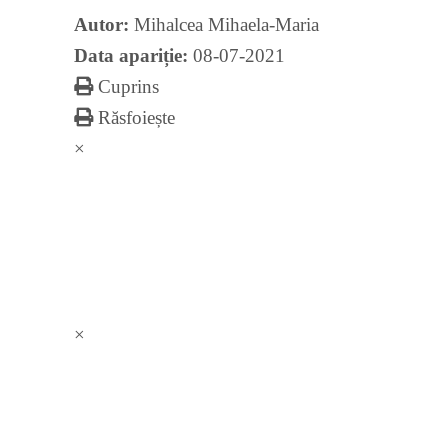
castigurilor
Autor:
Mihalcea Mihaela-Maria
quantity
Data apariție:
08-07-2021
Cuprins
Răsfoiește
×
×