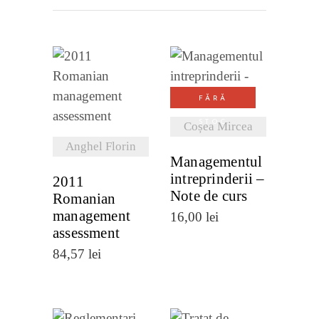
VEZI
VEZI
FĂRĂ
DETALII
DETALII
STOC
Coșea Mircea
Anghel Florin
Managementul
intreprinderii –
2011
Note de curs
Romanian
management
16,00
lei
assessment
84,57
lei