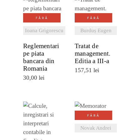
VEZI
VEZI
FĂRĂ
FĂRĂ
DETALII
DETALII
STOC
STOC
Ioana Grigorescu
Burduș Eugen
Reglementari
Tratat de
pe piata
management.
bancara din
Editia a III-a
Romania
157,51
lei
30,00
lei
VEZI
FĂRĂ
DETALII
STOC
Novak Andrei
VEZI
DETALII