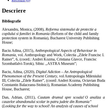
Recenzii (0)
Descriere
Bibliografie
Alexandru, Monica, (2008),
Reforma sistemului de protectie a
copilului si familiei in Romania
(Reform of the child and family
protection system in Romania), Bucharest University Publishing
House;
Baciu Adina, (2015),
Anthropological Aspects of Behaviour in
Romania,
vol. Anthropology and Work, Colectia „Zilele Francisc I.
Rainer”, 6, (coord.: Andrei Kozma, Cristiana Glavce, Francisc
Szombatfalvi-Torok), Sibiu: ,,ASTRA Museum”;
Baciu, Adina, (2020),
Digital Adiction – An Antropological
Phenomenon of the Present Century
, vol Antropologia Mileniului
III, Colectia „Zilele Rainer”, (coord: Andrei Kozma, Octavian Buda
Constantin Balaceanu-Stolnici), Romanian Academy Publishing
House, Bucharest;
Dan, Adrian, (2011),
Cautam drumul spre scoala! O analiza a
cauzelor abandonului scolar in patru judete din Romania”
(
L
ooking for the way to school! An analysis of causes of school