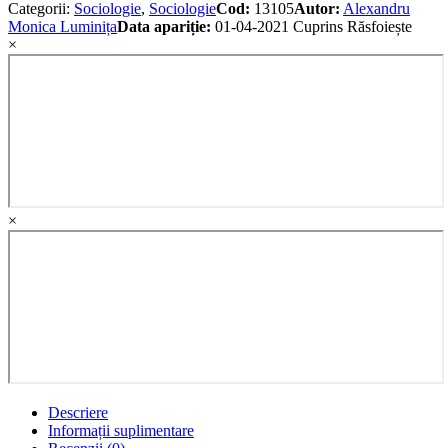
Categorii:
Sociologie
,
Sociologie
Cod:
13105
Autor:
Alexandru
Monica Luminița
Data apariție:
01-04-2021
Cuprins
Răsfoiește
×
×
Descriere
Informații suplimentare