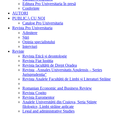
Editura Pro Universitaria în presă
Conferințe
AUTORI
PUBLICĂ CU NOI
Catalog Pro Universitaria
Revista Pro Universitaria
Admitere
Știri
Opinia specialistului
Interviuri
Reviste
Revista Etică și deontologie
Revista Fiat Iustitia
Revista facultății de Drept Oradea
Revista „Annales Universitatis Apulensis – Series
Jurisprudentia”
Revista Analele Facultăţii de Limbi și Literaturi Străine
Romanian Economic and Business Review
Revista Cogito
Revista Euromentor
Analele Universității din Craiova, Seria Științe
filologice, Limbi străine aplicate
Legal and administrative Studies