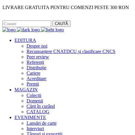
LIVRARE GRATUITA PENTRU COMENZI PESTE 300 RON
Facebook
Instagram
CAUTĂ
EDITURA
Despre noi
Recunoaștere CNATDCU și clasificare CNCS
Peer review
Referenți
Distribuție
Cariere
Acreditare
Premii
MAGAZIN
Colecții
Domenii
Cărţi în curând
CATALOG
EVENIMENTE
Lansări de carte
Interviuri
Târguri și expoziții