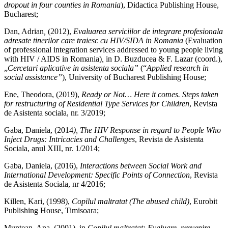
dropout in four counties in Romania
), Didactica Publishing House,
Bucharest;
Dan, Adrian
,
(2012),
Evaluarea serviciilor de integrare profesionala
a
d
resate tinerilor care traiesc cu HIV/SIDA in Romania
(Evaluation
of professional integration services addressed to young people living
with HIV / AIDS in Romania)
,
in D. Buzducea & F. Lazar (coord.),
„
Cercetari aplicative in asistenta sociala”
(“
Applied research in
social assistance”
), University of Bucharest Publishing House;
Ene, Theodora, (2019),
Ready or Not… Here it comes. Steps taken
for restructuring of Residential Type Services for Children
, Revista
de Asistenta sociala, nr. 3/2019;
Gaba, Daniela, (2014
), The HIV Response in regard to People Who
Inject Drugs: Intricacies and Challenges
, Revista de Asistenta
Sociala, anul XIII, nr. 1/2014;
Gaba, Daniela, (2016),
Interactions between Social Work and
International Development: Specific Points of Connection
, Revista
de Asistenta Sociala, nr 4/2016;
Killen, Kari, (1998),
Copilul maltratat (The abused child)
, Eurobit
Publishing House, Timisoara;
Muntean, Ana, (2001), in
Copilul maltratat: Evaluare, prevenire,