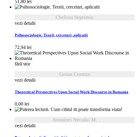
51,80
lei
Chelcea Septimiu
vezi detalii
Psihosociologie. Teorii, cercetari, aplicatii
72,94
lei
fără stoc
Goian Cosmin
vezi detalii
Theoretical Perspectives Upon Social Work Discourse in Romania
0,00
lei
Asiminei Neculai M.
vezi detalii