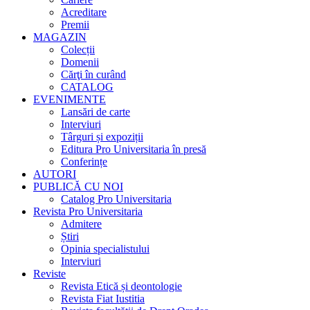
Acreditare
Premii
MAGAZIN
Colecții
Domenii
Cărţi în curând
CATALOG
EVENIMENTE
Lansări de carte
Interviuri
Târguri și expoziții
Editura Pro Universitaria în presă
Conferințe
AUTORI
PUBLICĂ CU NOI
Catalog Pro Universitaria
Revista Pro Universitaria
Admitere
Știri
Opinia specialistului
Interviuri
Reviste
Revista Etică și deontologie
Revista Fiat Iustitia