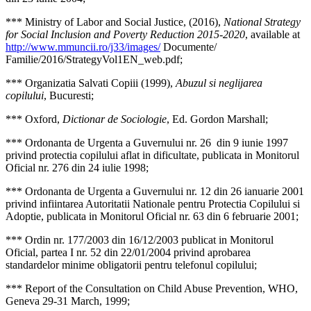
*** Ministry of Labor and Social Justice, (2016),
National Strategy
for Social Inclusion and Poverty Reduction 2015-2020
, available at
http://www.mmuncii.ro/j33/images/
Documente/
Familie/2016/StrategyVol1EN_web.pdf;
*** Organizatia Salvati Copiii (1999),
Abuzul si neglijarea
copilului
, Bucuresti;
*** Oxford,
Dictionar de Sociologie
, Ed. Gordon Marshall;
*** Ordonanta de Urgenta a Guvernului nr. 26 din 9 iunie 1997
privind protectia copilului aflat in dificultate, publicata in Monitorul
Oficial nr. 276 din 24 iulie 1998;
*** Ordonanta de Urgenta a Guvernului nr. 12 din 26 ianuarie 2001
privind infiintarea Autoritatii Nationale pentru Protectia Copilului si
Adoptie, publicata in Monitorul Oficial nr. 63 din 6 februarie 2001;
*** Ordin nr. 177/2003 din 16/12/2003 publicat in Monitorul
Oficial, partea I nr. 52 din 22/01/2004 privind aprobarea
standardelor minime obligatorii pentru telefonul copilului;
*** Report of the Consultation on Child Abuse Prevention, WHO,
Geneva 29-31 March, 1999;