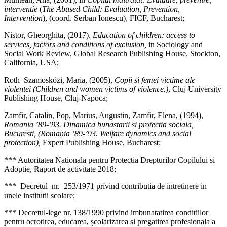
interventie
(
T
he Abused Child: Evaluation, Prevention,
Intervention
), (coord. Serban Ionescu), FICF, Bucharest;
Nistor, Gheorghita, (2017),
Education of children: access to
services, factors and conditions of exclusion,
in Sociology and
Social Work Review, Global Research Publishing House, Stockton,
California, USA;
Roth–Szamosközi, Maria, (2005),
Copii si femei victime ale
violentei
(Children and women victims of violence.)
, Cluj University
Publishing House, Cluj-Napoca;
Zamfir, Catalin, Pop, Marius, Augustin, Zamfir, Elena, (1994),
Romania ’89-’93. Dinamica bunastarii si protectia sociala,
Bucuresti, (Romania ’89-’93. Welfare dynamics and social
protection),
Expert Publishing House, Bucharest;
*** Autoritatea Nationala pentru Protectia Drepturilor Copilului si
Adoptie, Raport de activitate 2018;
*** Decretul nr. 253/1971 privind contributia de intretinere in
unele institutii scolare;
*** Decretul-lege nr. 138/1990 privind imbunatatirea conditiilor
pentru ocrotirea, educarea, școlarizarea și pregatirea profesionala a