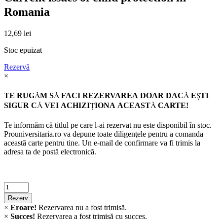
Romania
12,69
lei
Stoc epuizat
Rezervă
×
TE RUGĂM SĂ FACI REZERVAREA DOAR DACĂ EŞTI
SIGUR CĂ VEI ACHIZIŢIONA ACEASTĂ CARTE!
Te informăm că titlul pe care l-ai rezervat nu este disponibil în stoc.
Prouniversitaria.ro va depune toate diligenţele pentru a comanda
această carte pentru tine. Un e-mail de confirmare va fi trimis la
adresa ta de postă electronică.
Criminalistica
quantity
Rezerv
×
Eroare!
Rezervarea nu a fost trimisă.
×
Succes!
Rezervarea a fost trimisă cu succes.