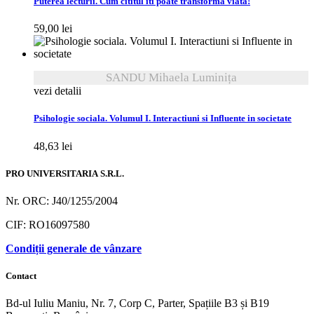
Puterea lecturii. Cum cititul iti poate transforma viata!
59,00
lei
SANDU Mihaela Luminița
vezi detalii
Psihologie sociala. Volumul I. Interactiuni si Influente in societate
48,63
lei
PRO UNIVERSITARIA S.R.L.
Nr. ORC: J40/1255/2004
CIF: RO16097580
Condiții generale de vânzare
Contact
Bd-ul Iuliu Maniu, Nr. 7, Corp C, Parter, Spațiile B3 și B19