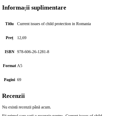
Informații suplimentare
Titlu
Current issues of child protection in Romania
Preț
12,69
ISBN
978-606-26-1281-8
Format
A5
Pagini
69
Recenzii
Nu există recenzii până acum.
Fii primul care scrii o recenzie pentru „Current issues of child