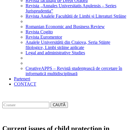
Revista facultății de Drept Oradea
Revista „Annales Universitatis Apulensis – Series
Jurisprudentia”
Revista Analele Facultăţii de Limbi și Literaturi Străine
Romanian Economic and Business Review
Revista Cogito
Revista Euromentor
Analele Universității din Craiova, Seria Științe
filologice, Limbi străine aplicate
Legal and administrative Studies
CreativeAPPS – Revistă studențească de cercetare în
informatică multidisciplinară
Parteneri
CONTACT
CAUTĂ
Current issues of child protection in