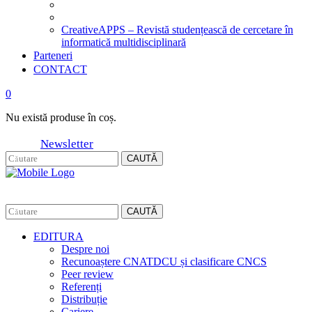
CreativeAPPS – Revistă studențească de cercetare în
informatică multidisciplinară
Parteneri
CONTACT
0
Nu există produse în coș.
Newsletter
CAUTĂ
CAUTĂ
EDITURA
Despre noi
Recunoaștere CNATDCU și clasificare CNCS
Peer review
Referenți
Distribuție
Cariere