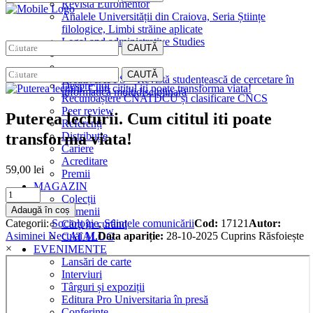
Revista Euromentor
Analele Universității din Craiova, Seria Științe
filologice, Limbi străine aplicate
Legal and administrative Studies
CAUTĂ
EDITURA
CAUTĂ
CreativeAPPS – Revistă studențească de cercetare în
Despre noi
informatică multidisciplinară
Recunoaștere CNATDCU și clasificare CNCS
Peer review
Puterea lecturii. Cum cititul iti poate
Referenți
transforma viata!
Distribuție
Cariere
Acreditare
59,00
lei
Premii
MAGAZIN
Puterea
Colecții
lecturii.
Adaugă în coș
Domenii
Cum
Categorii:
Sociologie
,
Stiințele comunicării
Cod:
17121
Autor:
Cărţi în curând
cititul
Asiminei Neculai M.
Data apariție:
28-10-2025
Cuprins
Răsfoiește
CATALOG
iti
×
EVENIMENTE
poate
Lansări de carte
transforma
Interviuri
viata!
Târguri și expoziții
quantity
Editura Pro Universitaria în presă
Conferințe