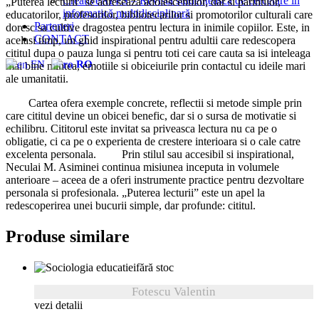
CreativeAPPS – Revistă studențească de cercetare în
„Puterea lecturii” se adreseaza adolescentilor, dar si parintilor,
informatică multidisciplinară
educatorilor, profesorilor, bibliotecarilor si promotorilor culturali care
Parteneri
doresc sa cultive dragostea pentru lectura in inimile copiilor. Este, in
CONTACT
acelasi timp, un ghid inspirational pentru adultii care redescopera
cititul dupa o pauza lunga si pentru toti cei care cauta sa isi inteleaga
EN
RO
mai bine mintea, emotiile si obiceiurile prin contactul cu ideile mari
ale umanitatii.
Cartea ofera exemple concrete, reflectii si metode simple prin
care cititul devine un obicei benefic, dar si o sursa de motivatie si
echilibru. Cititorul este invitat sa priveasca lectura nu ca pe o
obligatie, ci ca pe o experienta de crestere interioara si o cale catre
excelenta personala. Prin stilul sau accesibil si inspirational,
Neculai M. Asiminei continua misiunea inceputa in volumele
anterioare – aceea de a oferi instrumente practice pentru dezvoltare
personala si profesionala. „Puterea lecturii” este un apel la
redescoperirea unei bucurii simple, dar profunde: cititul.
Produse similare
fără stoc
Fotescu Valentin
vezi detalii