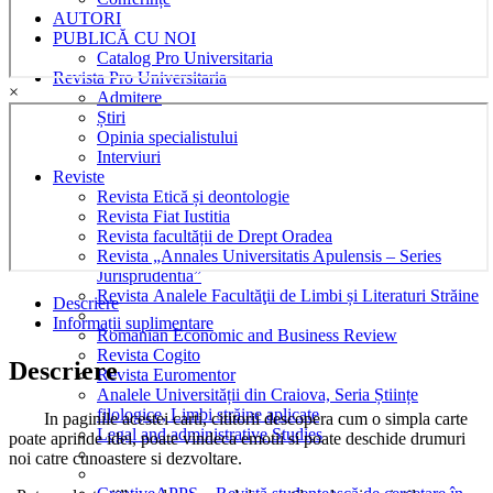
AUTORI
PUBLICĂ CU NOI
Catalog Pro Universitaria
Revista Pro Universitaria
×
Admitere
Știri
Opinia specialistului
Interviuri
Reviste
Revista Etică și deontologie
Revista Fiat Iustitia
Revista facultății de Drept Oradea
Revista „Annales Universitatis Apulensis – Series
Jurisprudentia”
Revista Analele Facultăţii de Limbi și Literaturi Străine
Descriere
Informații suplimentare
Romanian Economic and Business Review
Revista Cogito
Descriere
Revista Euromentor
Analele Universității din Craiova, Seria Științe
filologice, Limbi străine aplicate
In paginile acestei carti, cititorii descopera cum o simpla carte
Legal and administrative Studies
poate aprinde idei, poate vindeca emotii si poate deschide drumuri
noi catre cunoastere si dezvoltare.