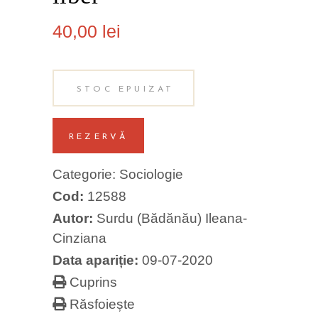
40,00
lei
STOC EPUIZAT
REZERVĂ
Categorie:
Sociologie
Cod:
12588
Autor:
Surdu (Bădănău) Ileana-
Cinziana
Data apariție:
09-07-2020
Cuprins
Răsfoiește