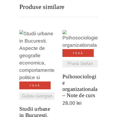
Produse similare
VEZI
DETALII
FĂRĂ
VEZI
STOC
Prună Ștefan
DETALII
Psihosociologi
e
FĂRĂ
organizationala
– Note de curs
STOC
Guțoiu Giorgian
28,00
lei
Studii urbane
in Bucuresti.