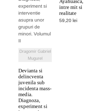
Ayahuasca,
intre mit si
VEZI
realitate
DETALII
59,20
lei
Dragomir Gabriel
Mugurel
Devianta si
delincventa
juvenila sub
incidenta mass-
media.
Diagnoza,
experiment si