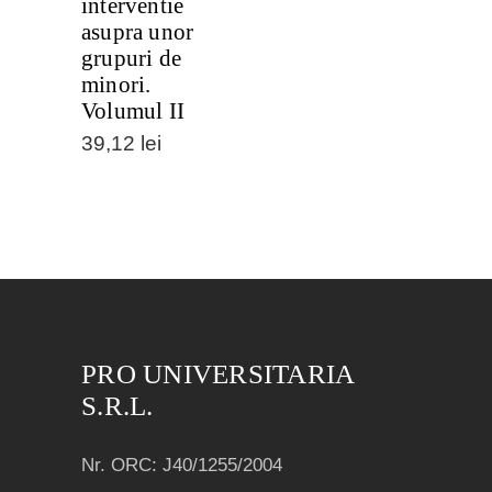
interventie
asupra unor
grupuri de
minori.
Volumul II
39,12
lei
PRO UNIVERSITARIA
S.R.L.
Nr. ORC: J40/1255/2004