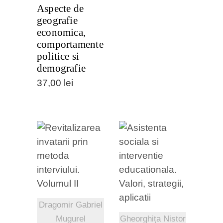
Aspecte de
geografie
economica,
comportamente
politice si
demografie
37,00
lei
VEZI
VEZI
DETALII
DETALII
Dragomir Gabriel
Mugurel
Gheorghița Nistor