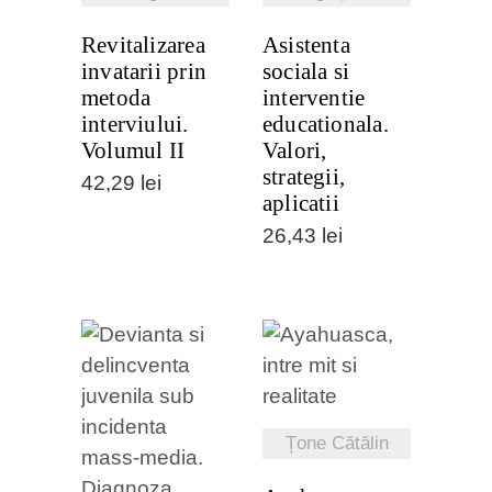
Revitalizarea
Asistenta
invatarii prin
sociala si
metoda
interventie
interviului.
educationala.
Volumul II
Valori,
strategii,
42,29
lei
aplicatii
26,43
lei
VEZI
DETALII
Țone Cătălin