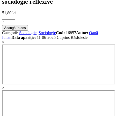
sociologie reflexive
51,80
lei
Analiza
retelelor
Adaugă în coș
semantice.
Categorii:
Sociologie
,
Sociologie
Cod:
16857
Autor:
Oană
Exercitiu
Iulian
Data apariție:
11-06-2025
Cuprins
Răsfoiește
de
×
sociologie
reflexive
quantity
×