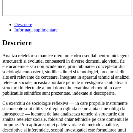
Descriere
Informații suplimentare
Descriere
Analiza retelelor semantice ofera un cadru esential pentru intelegerea
structurarii si evolutiei cunoasterii in diverse domenii ale vietii, fie
ele academice sau non-academice, prin imbinarea conceptelor din
sociologia cunoasterii, studiile stiintei si tehnologiei, precum si din
alte arii relevante de cercetare. Integrata in aparatul tehnic al analizei
retelelor sociale, aceasta abordare permite investigarea cantitativa a
structurii intelectuale a unui domeniu, examinand modul in care
publicatiile stiintifice sunt prezentate, indexate si descoperite.
Ca exercitiu de sociologie reflexiva — in care propriile instrumente
si concepte sunt utilizate drept o oglinda ce ne ajuta si ne obliga la
introspectie — lucrarea de fata analizeaza temele si structurile din
analiza retelelor sociale, folosind chiar tehnicile pe care domeniul le
propune. Prin aplicarea unei palete variate de metode analitice,
descriptive si inferentiale, scopul investigatiei este formularea unui