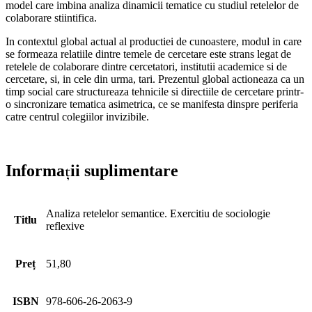
model care imbina analiza dinamicii tematice cu studiul retelelor de
colaborare stiintifica.
In contextul global actual al productiei de cunoastere, modul in care
se formeaza relatiile dintre temele de cercetare este strans legat de
retelele de colaborare dintre cercetatori, institutii academice si de
cercetare, si, in cele din urma, tari. Prezentul global actioneaza ca un
timp social care structureaza tehnicile si directiile de cercetare printr-
o sincronizare tematica asimetrica, ce se manifesta dinspre periferia
catre centrul colegiilor invizibile.
Informații suplimentare
Analiza retelelor semantice. Exercitiu de sociologie
Titlu
reflexive
Preț
51,80
ISBN
978-606-26-2063-9