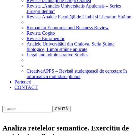
Revista facultății de Drept Oradea
Revista „Annales Universitatis Apulensis – Series
Jurisprudentia”
Revista Analele Facultăţii de Limbi și Literaturi Străine
Romanian Economic and Business Review
Revista Cogito
Revista Euromentor
Analele Universității din Craiova, Seria Științe
filologice, Limbi străine aplicate
Legal and administrative Studies
CreativeAPPS – Revistă studențească de cercetare în
informatică multidisciplinară
Parteneri
CONTACT
CAUTĂ
Analiza retelelor semantice. Exercitiu de