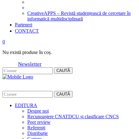
CreativeAPPS – Revistă studențească de cercetare în
informatică multidisciplinară
Parteneri
CONTACT
0
Nu există produse în coș.
Newsletter
CAUTĂ
CAUTĂ
EDITURA
Despre noi
Recunoaștere CNATDCU și clasificare CNCS
Peer review
Referenți
Distribuție
Cariere