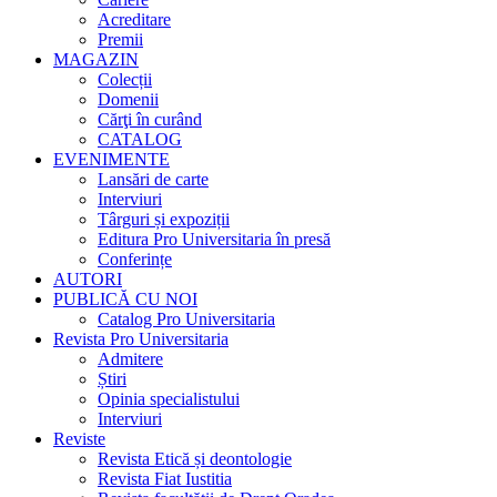
Acreditare
Premii
MAGAZIN
Colecții
Domenii
Cărţi în curând
CATALOG
EVENIMENTE
Lansări de carte
Interviuri
Târguri și expoziții
Editura Pro Universitaria în presă
Conferințe
AUTORI
PUBLICĂ CU NOI
Catalog Pro Universitaria
Revista Pro Universitaria
Admitere
Știri
Opinia specialistului
Interviuri
Reviste
Revista Etică și deontologie
Revista Fiat Iustitia