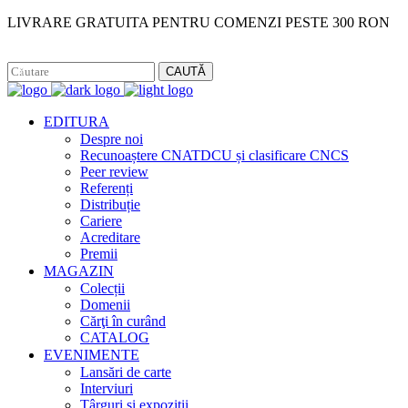
LIVRARE GRATUITA PENTRU COMENZI PESTE 300 RON
Facebook
Instagram
CAUTĂ
EDITURA
Despre noi
Recunoaștere CNATDCU și clasificare CNCS
Peer review
Referenți
Distribuție
Cariere
Acreditare
Premii
MAGAZIN
Colecții
Domenii
Cărţi în curând
CATALOG
EVENIMENTE
Lansări de carte
Interviuri
Târguri și expoziții