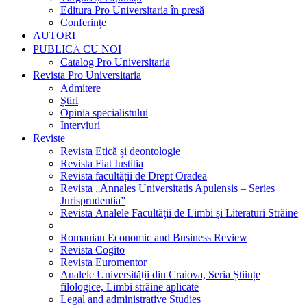
Editura Pro Universitaria în presă
Conferințe
AUTORI
PUBLICĂ CU NOI
Catalog Pro Universitaria
Revista Pro Universitaria
Admitere
Știri
Opinia specialistului
Interviuri
Reviste
Revista Etică și deontologie
Revista Fiat Iustitia
Revista facultății de Drept Oradea
Revista „Annales Universitatis Apulensis – Series
Jurisprudentia”
Revista Analele Facultăţii de Limbi și Literaturi Străine
Romanian Economic and Business Review
Revista Cogito
Revista Euromentor
Analele Universității din Craiova, Seria Științe
filologice, Limbi străine aplicate
Legal and administrative Studies