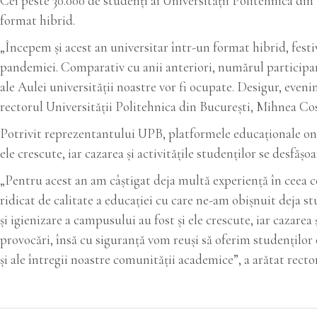
Cei peste 30.000 de studenţi ai Universităţii Politehnica din 
format hibrid.
„Începem şi acest an universitar într-un format hibrid, fest
pandemiei. Comparativ cu anii anteriori, numărul participanţi
ale Aulei universităţii noastre vor fi ocupate. Desigur, even
rectorul Universităţii Politehnica din Bucureşti, Mihnea Co
Potrivit reprezentantului UPB, platformele educaţionale onli
ele crescute, iar cazarea şi activităţile studenţilor se desfăşoa
„Pentru acest an am câştigat deja multă experienţă în ceea c
ridicat de calitate a educaţiei cu care ne-am obişnuit deja s
şi igienizare a campusului au fost şi ele crescute, iar cazarea ş
provocări, însă cu siguranţă vom reuşi să oferim studenţilor
şi ale întregii noastre comunităţii academice”, a arătat recto