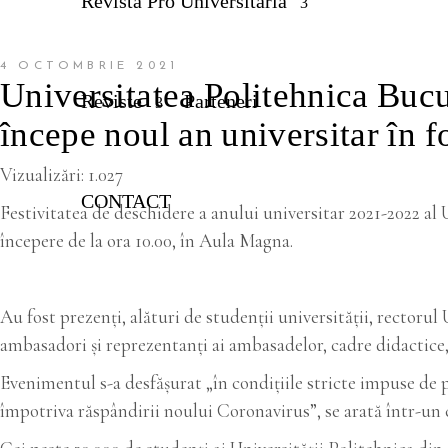
Revista Pro Universitaria
4 OCTOMBRIE 2021
Universitatea Politehnica Bucu
Reviste
Parteneri
începe noul an universitar în f
Vizualizări:
1.027
CONTACT
Festivitatea de deschidere a anului universitar 2021-2022 al 
începere de la ora 10.00, în Aula Magna.
Au fost prezenţi, alături de studenţii universităţii, rectoru
ambasadori și reprezentanți ai ambasadelor, cadre didactice, 
Evenimentul s-a desfășurat „în condițiile stricte impuse de
împotriva răspândirii noului Coronavirus”, se arată într-un 