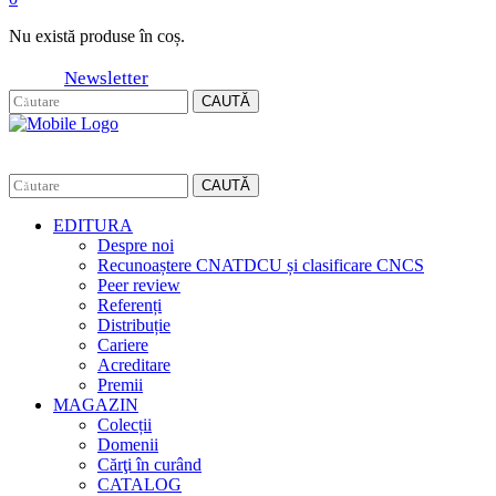
Nu există produse în coș.
Newsletter
CAUTĂ
CAUTĂ
EDITURA
Despre noi
Recunoaștere CNATDCU și clasificare CNCS
Peer review
Referenți
Distribuție
Cariere
Acreditare
Premii
MAGAZIN
Colecții
Domenii
Cărţi în curând
CATALOG