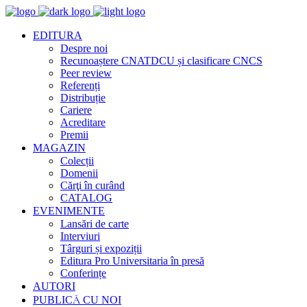
EDITURA
Despre noi
Recunoaștere CNATDCU și clasificare CNCS
Peer review
Referenți
Distribuție
Cariere
Acreditare
Premii
MAGAZIN
Colecții
Domenii
Cărţi în curând
CATALOG
EVENIMENTE
Lansări de carte
Interviuri
Târguri și expoziții
Editura Pro Universitaria în presă
Conferințe
AUTORI
PUBLICĂ CU NOI