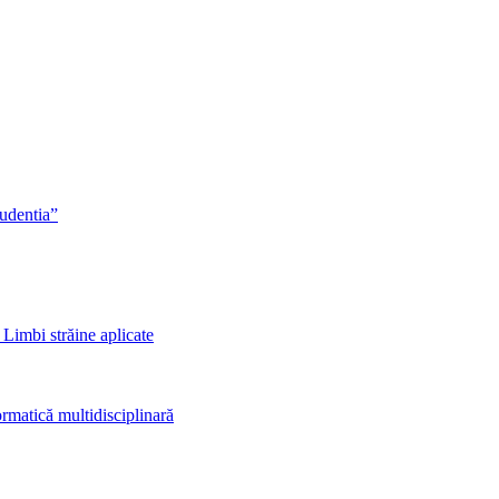
rudentia”
 Limbi străine aplicate
rmatică multidisciplinară