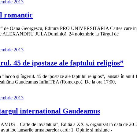
iembrie 2013
l romantic
c” de Oana Georgescu, Editura PRO UNIVERSITARIA Cartea care in
ierei de ALEXANDRU JULADuminică, 24 noiembrie la Târgul de
iembrie 2013
ul. 45 de ipostaze ale faptului religios”
”Iacob și îngerul. 45 de ipostaze ale faptului religios”, lansată în anul 
 Ceainăria Gaudeamus InfiniTEA (Romexpo). De la ora 17:00,
iembrie 2013
a targul international Gaudeamus
EAMUS – Carte de invatatura", Editia a XX-a, organizat in data de 20-
ut loc lansarile urmatoarelor carti: 1. Opinie si misiune -