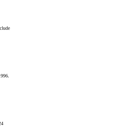
clude
1996.
24