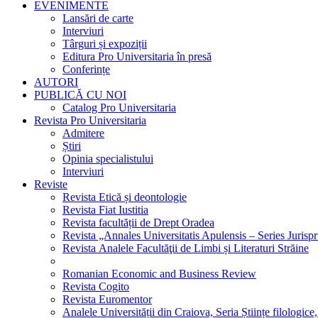
EVENIMENTE
Lansări de carte
Interviuri
Târguri și expoziții
Editura Pro Universitaria în presă
Conferințe
AUTORI
PUBLICĂ CU NOI
Catalog Pro Universitaria
Revista Pro Universitaria
Admitere
Știri
Opinia specialistului
Interviuri
Reviste
Revista Etică și deontologie
Revista Fiat Iustitia
Revista facultății de Drept Oradea
Revista „Annales Universitatis Apulensis – Series Jurisp
Revista Analele Facultăţii de Limbi și Literaturi Străine
Romanian Economic and Business Review
Revista Cogito
Revista Euromentor
Analele Universității din Craiova, Seria Științe filologice,