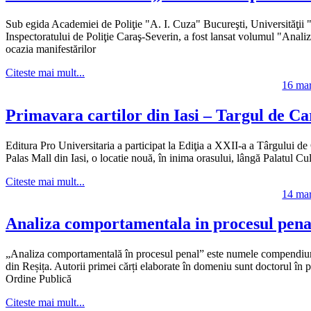
Sub egida Academiei de Poliţie "A. I. Cuza" Bucureşti, Universităţii "
Inspectoratului de Poliţie Caraş-Severin, a fost lansat volumul "Anali
ocazia manifestărilor
Citeste mai mult...
16 mar
Primavara cartilor din Iasi – Targul de Ca
Editura Pro Universitaria a participat la Ediţia a XXII‐a a Târgului d
Palas Mall din Iasi, o locatie nouă, în inima orasului, lângă Palatul Cul
Citeste mai mult...
14 mar
Analiza comportamentala in procesul pena
„Analiza comportamentală în procesul penal” este numele compendiumul
din Reșița. Autorii primei cărți elaborate în domeniu sunt doctorul în p
Ordine Publică
Citeste mai mult...