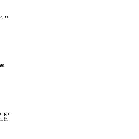
a, cu
nta
Murgu”
ii în