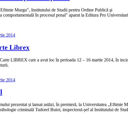
Eftimie Murgu", Institutului de Studii pentru Ordine Publică şi
za comportamentală în procesul penal" aparut la Editura Pro Universitari
tie 2014
rte Librex
e Carte LIBREX care a avut loc în perioada 12 – 16 martie 2014, în inci
turii.
tie 2014
l
ui prezentat și lansat astăzi, în premieră, la Universitatea „Eftimie 
sihologie criminală Tudorel Butoi, inspectorul-șef al Institutului de Stud