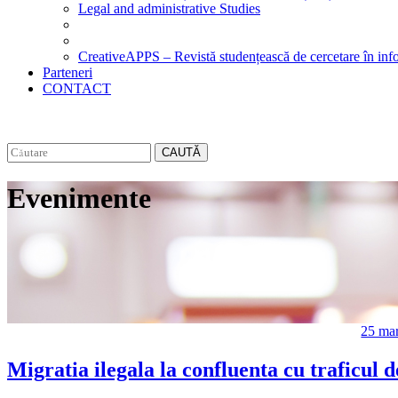
Legal and administrative Studies
CreativeAPPS – Revistă studențească de cercetare în info
Parteneri
CONTACT
CAUTĂ
Evenimente
25 mar
Migratia ilegala la confluenta cu traficul 