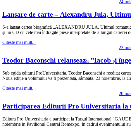
24 no
Lansare de carte – Alexandru Jula, Ultimu
S-a lansat cartea biografică „ALEXANDRU JULA, Ultimul romanti
şi un CD cu cele mai îndrăgite piese interpretate de-a lungul car
Citeste mai mult...
23 no
Teodor Baconschi relansează ”Iacob și înger
Sub egida editurii ProUniversitaria, Teodor Baconschi a reeditat cartea 
Noua ediție a volumului va fi prezentată, sâmbătă, 23 noiembrie, la
Citeste mai mult...
20 no
Participarea Editurii Pro Universitaria l
Editura Pro Universitaria a participat la Targul International "GAUD
noiembrie in Pavilionul Central Romexpo. In cadrul evenimentului au av