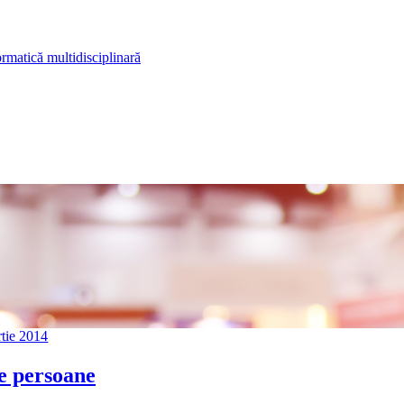
rmatică multidisciplinară
tie 2014
de persoane