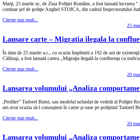
Marţi, 25 martie ac, de Ziua Poliţiei Române, a fost lansată lucrarea " M
comisar şef de poliţie Anghel STOICA, din cadrul Inspectoratului Jude
Citeste mai mult...
25 mar
Lansare carte – Migratia ilegala la conflue
În data de 25 martie a.c., cu ocazia împlinirii a 192 de ani de existenţ
Călăraşi, a fost lansată cartea ,,Migraţia ilegală la confluenţa cu traficu
Citeste mai mult...
20 mar
Lansarea volumului „Analiza comportamen
,Profiler” Tudorel Butoi, sau modelul nefardat de vedetă al Poliţiei 
am avut ocazia să-l cunoaştem în carne şi oase pe poliţistul Tudorel But
Citeste mai mult...
20 mar
Lansarea volumului „Analiza comportamen