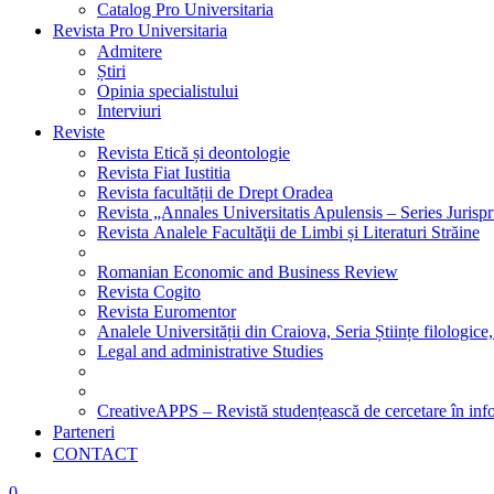
Catalog Pro Universitaria
Revista Pro Universitaria
Admitere
Știri
Opinia specialistului
Interviuri
Reviste
Revista Etică și deontologie
Revista Fiat Iustitia
Revista facultății de Drept Oradea
Revista „Annales Universitatis Apulensis – Series Jurisp
Revista Analele Facultăţii de Limbi și Literaturi Străine
Romanian Economic and Business Review
Revista Cogito
Revista Euromentor
Analele Universității din Craiova, Seria Științe filologice,
Legal and administrative Studies
CreativeAPPS – Revistă studențească de cercetare în info
Parteneri
CONTACT
0