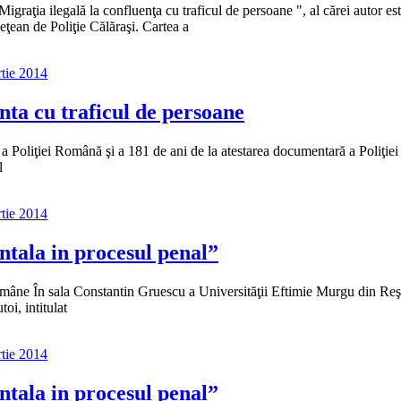
igraţia ilegală la confluenţa cu traficul de persoane ", al cărei autor es
ţean de Poliţie Călăraşi. Cartea a
tie 2014
nta cu traficul de persoane
ă a Poliţiei Română şi a 181 de ani de la atestarea documentară a Poliţiei
l
tie 2014
tala in procesul penal”
Române În sala Constantin Gruescu a Universităţii Eftimie Murgu din Reş
oi, intitulat
tie 2014
tala in procesul penal”