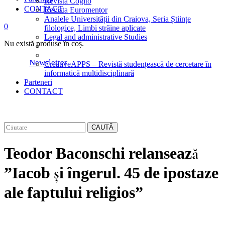
Revista Cogito
CONTACT
Revista Euromentor
Analele Universității din Craiova, Seria Științe
0
filologice, Limbi străine aplicate
Legal and administrative Studies
Nu există produse în coș.
Newsletter
CreativeAPPS – Revistă studențească de cercetare în
informatică multidisciplinară
Parteneri
CONTACT
CAUTĂ
Teodor Baconschi relansează
”Iacob și îngerul. 45 de ipostaze
ale faptului religios”