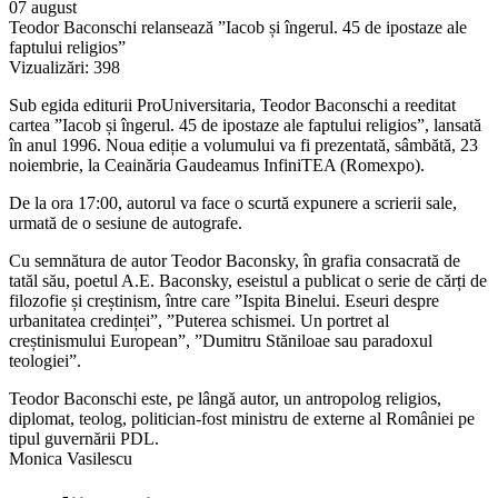
07 august
Teodor Baconschi relansează ”Iacob și îngerul. 45 de ipostaze ale
faptului religios”
Vizualizări:
398
Sub egida editurii ProUniversitaria, Teodor Baconschi a reeditat
cartea ”Iacob și îngerul. 45 de ipostaze ale faptului religios”, lansată
în anul 1996. Noua ediție a volumului va fi prezentată, sâmbătă, 23
noiembrie, la Ceainăria Gaudeamus InfiniTEA (Romexpo).
De la ora 17:00, autorul va face o scurtă expunere a scrierii sale,
urmată de o sesiune de autografe.
Cu semnătura de autor Teodor Baconsky, în grafia consacrată de
tatăl său, poetul A.E. Baconsky, eseistul a publicat o serie de cărți de
filozofie și creștinism, între care ”Ispita Binelui. Eseuri despre
urbanitatea credinței”, ”Puterea schismei. Un portret al
creștinismului European”, ”Dumitru Stăniloae sau paradoxul
teologiei”.
Teodor Baconschi este, pe lângă autor, un antropolog religios,
diplomat, teolog, politician-fost ministru de externe al României pe
tipul guvernării PDL.
Monica Vasilescu