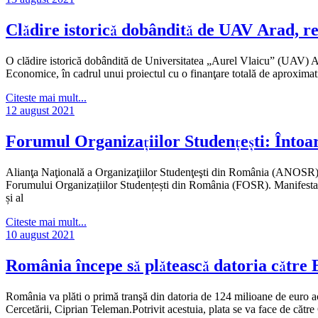
Clădire istorică dobândită de UAV Arad, rea
O clădire istorică dobândită de Universitatea „Aurel Vlaicu” (UAV) Arad
Economice, în cadrul unui proiectul cu o finanţare totală de aproxima
Citeste mai mult...
12 august 2021
Forumul Organizațiilor Studențești: Întoa
Alianţa Naţională a Organizaţiilor Studenţeşti din România (ANOSR) 
Forumului Organizațiilor Studențești din România (FOSR). Manifestarea
și al
Citeste mai mult...
10 august 2021
România începe să plătească datoria către E
România va plăti o primă tranşă din datoria de 124 milioane de euro 
Cercetării, Ciprian Teleman.Potrivit acestuia, plata se va face de către 