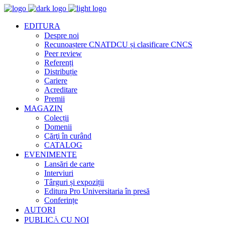
EDITURA
Despre noi
Recunoaștere CNATDCU și clasificare CNCS
Peer review
Referenți
Distribuție
Cariere
Acreditare
Premii
MAGAZIN
Colecții
Domenii
Cărţi în curând
CATALOG
EVENIMENTE
Lansări de carte
Interviuri
Târguri și expoziții
Editura Pro Universitaria în presă
Conferințe
AUTORI
PUBLICĂ CU NOI