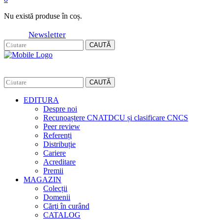
Nu există produse în coș.
Newsletter
CAUTĂ
CAUTĂ
EDITURA
Despre noi
Recunoaștere CNATDCU și clasificare CNCS
Peer review
Referenți
Distribuție
Cariere
Acreditare
Premii
MAGAZIN
Colecții
Domenii
Cărţi în curând
CATALOG