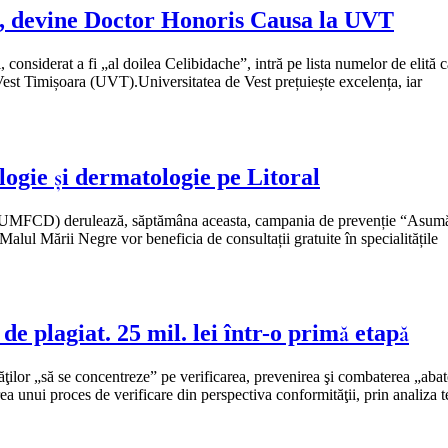
”, devine Doctor Honoris Causa la UVT
 considerat a fi „al doilea Celibidache”, intră pe lista numelor de elită c
est Timișoara (UVT).Universitatea de Vest prețuiește excelența, iar
ogie și dermatologie pe Litoral
 (UMFCD) derulează, săptămâna aceasta, campania de prevenție “Asumă
 la Malul Mării Negre vor beneficia de consultații gratuite în specialitățile
 plagiat. 25 mil. lei într-o primă etapă
ăţilor „să se concentreze” pe verificarea, prevenirea şi combaterea „abat
erea unui proces de verificare din perspectiva conformităţii, prin analiza t