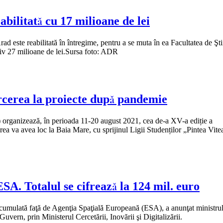
bilitată cu 17 milioane de lei
 este reabilitată în întregime, pentru a se muta în ea Facultatea de Şti
tiv 27 milioane de lei.Sursa foto: ADR
rcerea la proiecte după pandemie
organizează, în perioada 11-20 august 2021, cea de-a XV-a ediție a
 va avea loc la Baia Mare, cu sprijinul Ligii Studenților „Pintea Vite
SA. Totalul se cifrează la 124 mil. euro
acumulată faţă de Agenţia Spaţială Europeană (ESA), a anunţat ministru
Guvern, prin Ministerul Cercetării, Inovării şi Digitalizării.