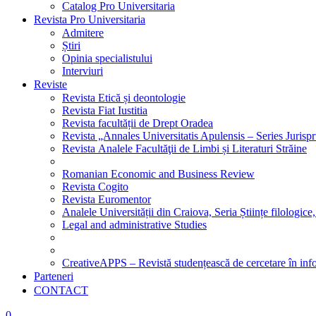
Catalog Pro Universitaria
Revista Pro Universitaria
Admitere
Știri
Opinia specialistului
Interviuri
Reviste
Revista Etică și deontologie
Revista Fiat Iustitia
Revista facultății de Drept Oradea
Revista „Annales Universitatis Apulensis – Series Jurisp
Revista Analele Facultăţii de Limbi și Literaturi Străine
Romanian Economic and Business Review
Revista Cogito
Revista Euromentor
Analele Universității din Craiova, Seria Științe filologice,
Legal and administrative Studies
CreativeAPPS – Revistă studențească de cercetare în info
Parteneri
CONTACT
0