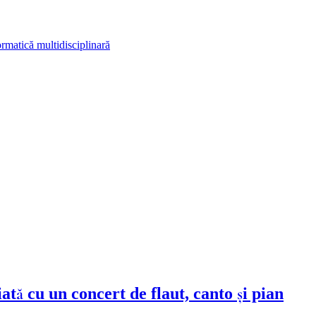
rmatică multidisciplinară
tă cu un concert de flaut, canto și pian