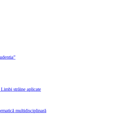
rudentia”
 Limbi străine aplicate
rmatică multidisciplinară