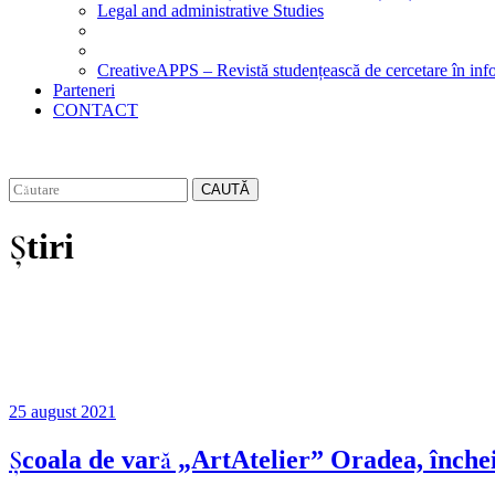
Legal and administrative Studies
CreativeAPPS – Revistă studențească de cercetare în info
Parteneri
CONTACT
CAUTĂ
Știri
25 august 2021
Școala de vară „ArtAtelier” Oradea, încheia