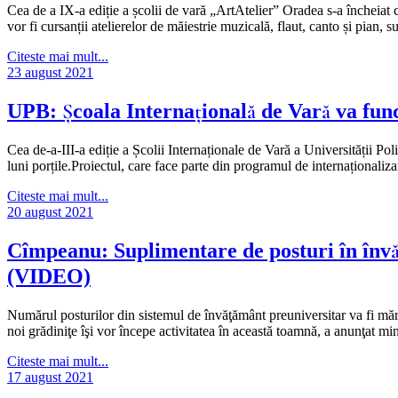
Cea de a IX-a ediție a școlii de vară „ArtAtelier” Oradea s-a încheiat
vor fi cursanții atelierelor de măiestrie muzicală, flaut, canto și pian, s
Citeste mai mult...
23 august 2021
UPB: Școala Internațională de Vară va func
Cea de-a-III-a ediție a Școlii Internaționale de Vară a Universității Po
luni porțile.Proiectul, care face parte din programul de internaționali
Citeste mai mult...
20 august 2021
Cîmpeanu: Suplimentare de posturi în învă
(VIDEO)
Numărul posturilor din sistemul de învăţământ preuniversitar va fi mărit
noi grădiniţe îşi vor începe activitatea în această toamnă, a anunţat m
Citeste mai mult...
17 august 2021