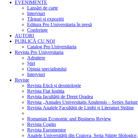
EVENIMENTE
Lansări de carte
Interviuri
Târguri și expoziții
Editura Pro Universitaria în presă
Conferințe
AUTORI
PUBLICĂ CU NOI
Catalog Pro Universitaria
Revista Pro Universitaria
Admitere
Știri
Opinia specialistului
Interviuri
Reviste
Revista Etică și deontologie
Revista Fiat Iustitia
Revista facultății de Drept Oradea
Revista „Annales Universitatis Apulensis – Series Jurisp
Revista Analele Facultăţii de Limbi și Literaturi Străine
Romanian Economic and Business Review
Revista Cogito
Revista Euromentor
Analele Universității din Craiova, Seria Științe filologice,