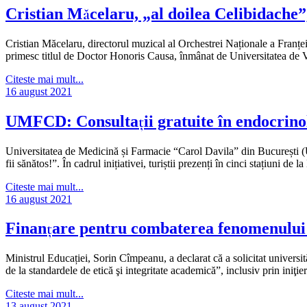
Cristian Măcelaru, „al doilea Celibidache
Cristian Măcelaru, directorul muzical al Orchestrei Naționale a Franței,
primesc titlul de Doctor Honoris Causa, înmânat de Universitatea de V
Citeste mai mult...
16 august 2021
UMFCD: Consultații gratuite în endocrinol
Universitatea de Medicină și Farmacie “Carol Davila” din București
fii sănătos!”. În cadrul inițiativei, turiștii prezenți în cinci stațiuni de
Citeste mai mult...
16 august 2021
Finanțare pentru combaterea fenomenului de
Ministrul Educației, Sorin Cîmpeanu, a declarat că a solicitat universit
de la standardele de etică şi integritate academică”, inclusiv prin iniţi
Citeste mai mult...
13 august 2021