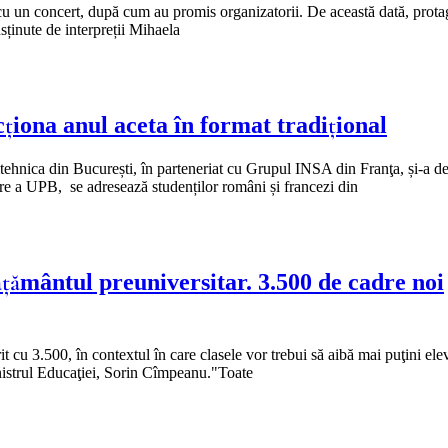
 cu un concert, după cum au promis organizatorii. De această dată, prota
usținute de interpreții Mihaela
ționa anul aceta în format tradițional
litehnica din București, în parteneriat cu Grupul INSA din Franţa, și-a d
zare a UPB, se adresează studenților români și francezi din
ţământul preuniversitar. 3.500 de cadre noi
 cu 3.500, în contextul în care clasele vor trebui să aibă mai puţini elev
inistrul Educaţiei, Sorin Cîmpeanu."Toate