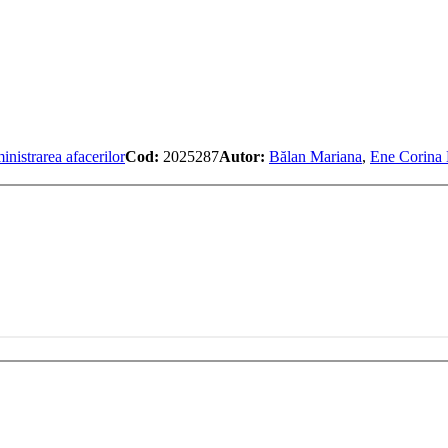
inistrarea afacerilor
Cod:
2025287
Autor:
Bălan Mariana
,
Ene Corina 