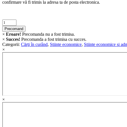
confirmare vă fi trimis la adresa ta de posta electronica.
THE
CURRENT
ECONOMIC
ENVIRONMENT
Criminalistica
7-
quantity
8
Precomand
December,
×
Eroare!
Precomanda nu a fost trimisa.
2023
×
Succes!
Precomanda a fost trimisa cu succes.
quantity
Categorii:
Cărţi în curând
,
Stiinte economice
,
Stiinte economice si adm
×
×