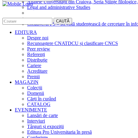
Analele Universității din Craiova, Seria Științe filologice,
Legal and administrative Studies
CAUTĂ
CreativeAPPS – Revistă studențească de cercetare în info
EDITURA
Despre noi
Recunoaștere CNATDCU și clasificare CNCS
Peer review
Referenți
Distribuție
Cariere
Acreditare
Premii
MAGAZIN
Colecții
Domenii
Cărţi în curând
CATALOG
EVENIMENTE
Lansări de carte
Interviuri
Târguri și expoziții
Editura Pro Universitaria în presă
Conferințe