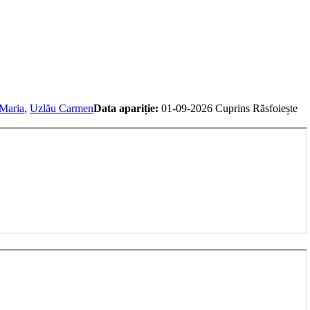
Maria
,
Uzlău Carmen
Data apariție:
01-09-2026
Cuprins
Răsfoiește