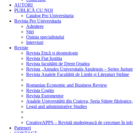
AUTORI
PUBLICĂ CU NOI
Catalog Pro Universitaria
Revista Pro Universitaria
Admitere
Știri
Opinia specialistului
Interviuri
Reviste
Revista Etică și deontologie
Revista Fiat Iustitia
Revista facultății de Drept Oradea
Revista „Annales Universitatis Apulensis – Series Jurisp
Revista Analele Facultăţii de Limbi și Literaturi Străine
Romanian Economic and Business Review
Revista Cogito
Revista Euromentor
Analele Universității din Craiova, Seria Științe filologice,
Legal and administrative Studies
CreativeAPPS – Revistă studențească de cercetare în info
Parteneri