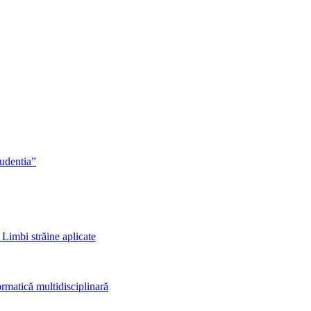
rudentia”
 Limbi străine aplicate
rmatică multidisciplinară