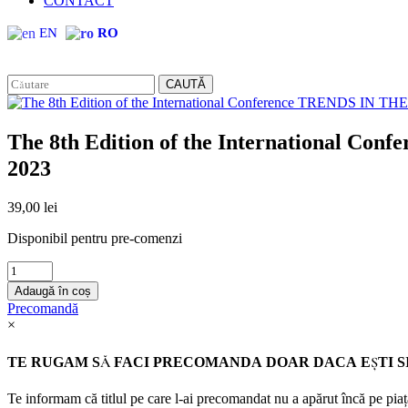
CONTACT
EN
RO
CAUTĂ
The 8th Edition of the Internationa
2023
39,00
lei
Disponibil pentru pre-comenzi
The
8th
Adaugă în coș
Edition
Precomandă
of
×
the
International
TE RUGAM SĂ FACI PRECOMANDA DOAR DACA EȘTI SI
Conference
TRENDS
Te informam că titlul pe care l-ai precomandat nu a apărut încă pe piață
IN