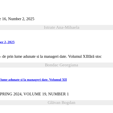
Istrate Ana-Mihaela
er 2, 2025
fără stoc
Bondac Georgiana
lume adunate si la manageri date. Volumul XII
Glăvan Bogdan