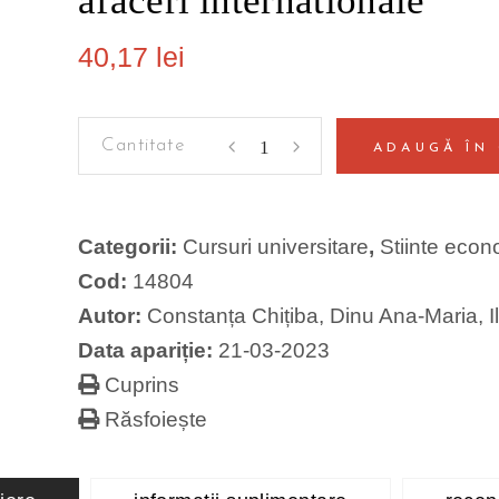
afaceri internationale
40,17
lei
Teste‐
ADAUGĂ ÎN
grila
pentru
pregatirea
Categorii:
Cursuri universitare
,
Stiinte econ
examenului
Cod:
14804
de
Autor:
Constanța Chițiba
,
Dinu Ana-Maria
,
I
licenta
Data apariție:
21-03-2023
la
programul
Cuprins
de
Răsfoiește
studii
Economie