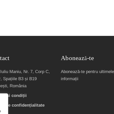
tact
Abonează-te
Iuliu Maniu, Nr. 7, Corp C,
Abonează-te pentru ultimele
, Spațiile B3 și B19
informații
ești, România
ni și condiții
ică de confidențialitate
e