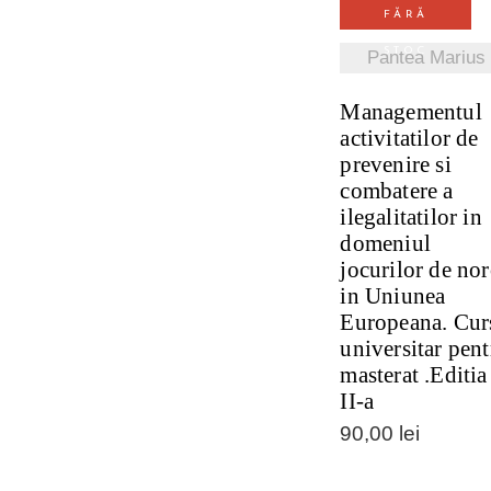
FĂRĂ
STOC
Pantea Marius
Managementul
activitatilor de
prevenire si
combatere a
ilegalitatilor in
domeniul
jocurilor de no
in Uniunea
Europeana. Cur
universitar pent
masterat .Editia
II-a
90,00
lei