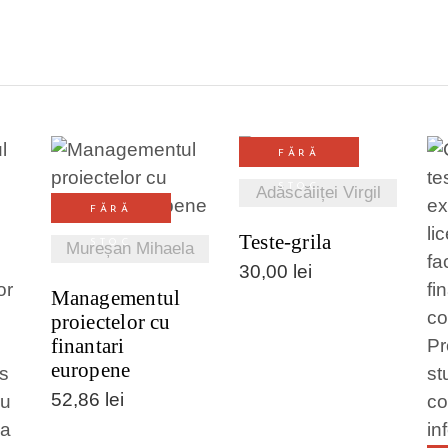
FĂRĂ
VEZI DETALII
STOC
Adăscăliței Virgil
VEZI DETALII
FĂRĂ
Teste-grila
STOC
Mureșan Mihaela
30,00
lei
Managementul
proiectelor cu
I
finantari
europene
52,86
lei