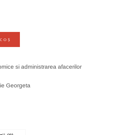
 COȘ
omice si administrarea afacerilor
lie Georgeta