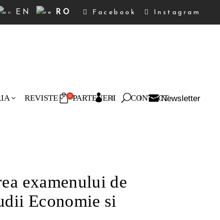
EN
RO
Facebook
Instagram
RIA
REVISTE
PARTENERI
CONTACT
Newsletter
0
oduse în coș.
irea examenului de
tudii Economie si