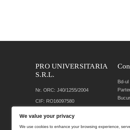
PRO UNIVERSITARIA
Con
S.R.L.
Bd-ul 
Parter
Nr. ORC: J40/1255/2004
Bucur
CIF: RO16097580
Terme
Condiții generale de vânzare
We value your privacy
Polit
We use cookies to enhance your browsing experience, serv