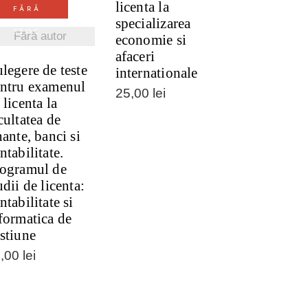
licenta la
FĂRĂ
specializarea
STOC
Fără autor
economie si
afaceri
legere de teste
internationale
ntru examenul
25,00
lei
 licenta la
cultatea de
nante, banci si
ntabilitate.
ogramul de
udii de licenta:
ntabilitate si
formatica de
stiune
0,00
lei