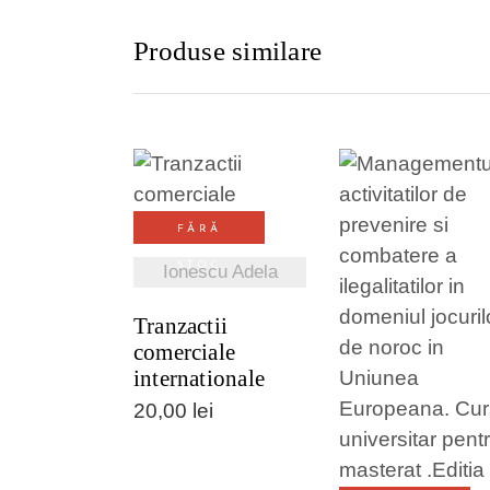
Produse similare
VEZI DETALII
FĂRĂ
STOC
Ionescu Adela
Tranzactii
comerciale
VEZI DETALI
internationale
20,00
lei