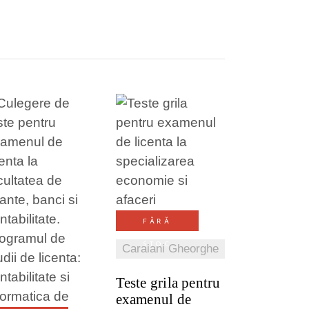
VEZI DETALII
FĂRĂ
VEZI DETALII
STOC
Caraiani Gheorghe
Teste grila pentru
examenul de