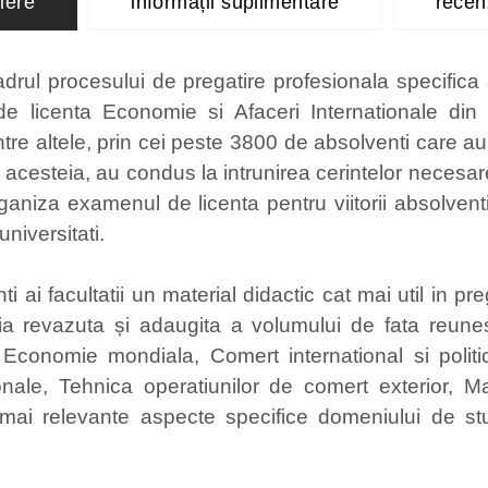
iere
informații suplimentare
recenz
si
afaceri
internationale
drul procesului de pregatire profesionala specifica 
quantity
de licenta Economie si Afaceri Internationale din c
ntre altele, prin cei peste 3800 de absolventi care a
acesteia, au condus la intrunirea cerintelor necesare 
niza examenul de licenta pentru viitorii absolventi a
universitati.
ti ai facultatii un material didactic cat mai util in 
itia revazuta și adaugita a volumului de fata reune
 Economie mondiala, Comert international si politici 
aționale, Tehnica operatiunilor de comert exterior, M
 mai relevante aspecte specifice domeniului de stu