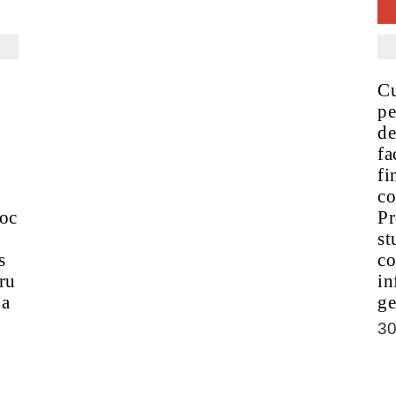
Cu
pe
de
fa
fi
co
roc
Pr
st
s
co
ru
in
 a
ge
3