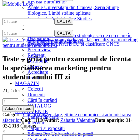
Revista Euromentor
Analele Universității din Craiova, Seria Științe
filologice, Limbi străine aplicate
Legal and administrative Studies
CAUTĂ
EDITURA
CAUTĂ
CreativeAPPS – Revistă studențească de cercetare în
Despre noi
informatică multidisciplinară
Recunoaștere CNATDCU și clasificare CNCS
Peer review
Referenți
Teste – grila pentru examenul de licenta
Distribuție
la specializarea marketing pentru
Cariere
Acreditare
studentii anului III zi
Premii
MAGAZIN
Colecții
21,15
lei
Domenii
Cărţi în curând
Teste
CATALOG
–
Adaugă în coș
EVENIMENTE
grila
Categorii:
Cursuri universitare
,
Stiinte economice si administrarea
Lansări de carte
pentru
afacerilor
Cod:
11100
Autor:
Zaharia Valentina
Data apariție:
01-
Interviuri
examenul
03-2018
Cuprins
Târguri și expoziții
de
×
Editura Pro Universitaria în presă
licenta
Conferințe