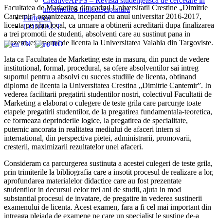
CreativeAPPS – Revistă studențească de cercetare în
Facultatea de Marketing din cadrul Universitatii Crestine „Dimitrie
informatică multidisciplinară
Cantemir” organizeaza, incepand cu anul universitar 2016-2017,
Parteneri
licenta pe plan local, ca urmare a obtinerii acreditarii dupa finalizarea
CONTACT
a trei promotii de studenti, absolventi care au sustinut pana in
prezent, examenul de licenta la Universitatea Valahia din Targoviste.
EN
RO
Iata ca Facultatea de Marketing este in masura, din punct de vedere
institutional, formal, procedural, sa ofere absolventilor sai intreg
suportul pentru a absolvi cu succes studiile de licenta, obtinand
diploma de licenta la Universitatea Crestina „Dimitrie Cantemir”. In
vederea facilitarii pregatirii studentilor nostri, colectivul Facultatii de
Marketing a elaborat o culegere de teste grila care parcurge toate
etapele pregatirii studentilor, de la pregatirea fundamentala-teoretica,
ce formeaza deprinderile logice, la pregatirea de specialitate,
puternic ancorata in realitatea mediului de afaceri intern si
international, din perspectiva pietei, administrarii, promovarii,
cresterii, maximizarii rezultatelor unei afaceri.
Consideram ca parcurgerea sustinuta a acestei culegeri de teste grila,
prin trimiterile la bibliografia care a insotit procesul de realizare a lor,
aprofundarea materialelor didactice care au fost prezentate
studentilor in decursul celor trei ani de studii, ajuta in mod
substantial procesul de invatare, de pregatire in vederea sustinerii
examenului de licenta. Acest examen, fara a fi cel mai important din
intreaga pleiada de examene pe care un specialist le sustine de-a