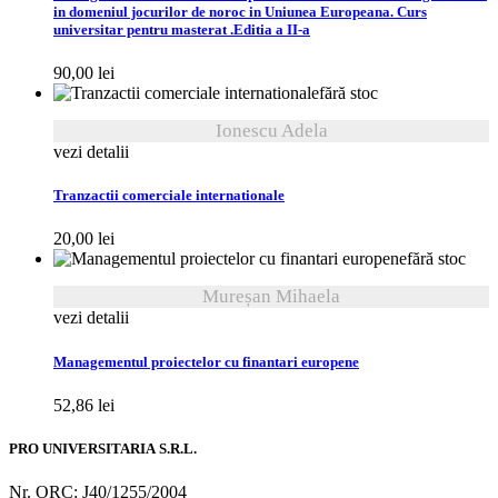
in domeniul jocurilor de noroc in Uniunea Europeana. Curs
universitar pentru masterat .Editia a II-a
90,00
lei
fără stoc
Ionescu Adela
vezi detalii
Tranzactii comerciale internationale
20,00
lei
fără stoc
Mureșan Mihaela
vezi detalii
Managementul proiectelor cu finantari europene
52,86
lei
PRO UNIVERSITARIA S.R.L.
Nr. ORC: J40/1255/2004