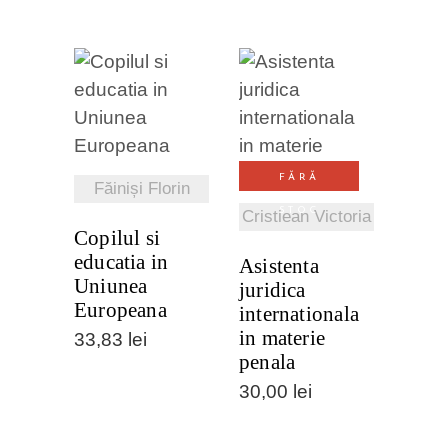
VEZI
VEZI
DETALII
DETALII
FĂRĂ
Făiniși Florin
STOC
Cristiean Victoria
Copilul si
educatia in
Asistenta
Uniunea
juridica
Europeana
internationala
in materie
33,83
lei
penala
30,00
lei