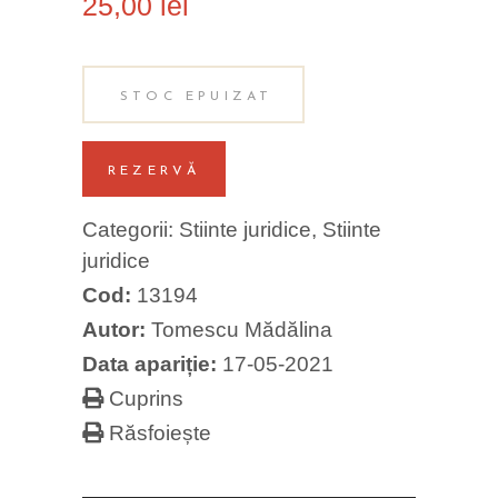
25,00
lei
STOC EPUIZAT
REZERVĂ
Categorii:
Stiinte juridice
,
Stiinte
juridice
Cod:
13194
Autor:
Tomescu Mădălina
Data apariție:
17-05-2021
Cuprins
Răsfoiește