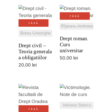
VEZI
VEZI
FĂRĂ
DETALII
FĂRĂ
STOC
DETALII
Rîpeanu Andreea
STOC
Botea Gheorghe
Drept roman.
Curs
Drept civil –
universitar
Teoria generala
a obligatiilor
50,00
lei
20,00
lei
VEZI
VEZI
DETALII
Adriana Stancu
DETALII
FĂRĂ