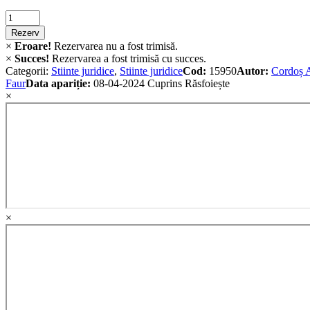
Criminalistica
quantity
Rezerv
×
Eroare!
Rezervarea nu a fost trimisă.
×
Succes!
Rezervarea a fost trimisă cu succes.
Categorii:
Stiinte juridice
,
Stiinte juridice
Cod:
15950
Autor:
Cordoș 
Faur
Data apariție:
08-04-2024
Cuprins
Răsfoiește
×
×