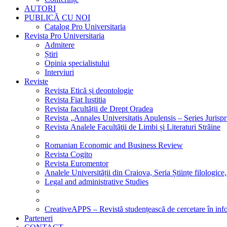
AUTORI
PUBLICĂ CU NOI
Catalog Pro Universitaria
Revista Pro Universitaria
Admitere
Știri
Opinia specialistului
Interviuri
Reviste
Revista Etică și deontologie
Revista Fiat Iustitia
Revista facultății de Drept Oradea
Revista „Annales Universitatis Apulensis – Series Jurisp
Revista Analele Facultăţii de Limbi și Literaturi Străine
Romanian Economic and Business Review
Revista Cogito
Revista Euromentor
Analele Universității din Craiova, Seria Științe filologice,
Legal and administrative Studies
CreativeAPPS – Revistă studențească de cercetare în info
Parteneri