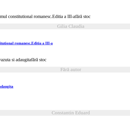
fără stoc
Gilia Claudia
titutional romanesc.Editia a III-a
fără stoc
Fără autor
 adaugita
Constantin Eduard