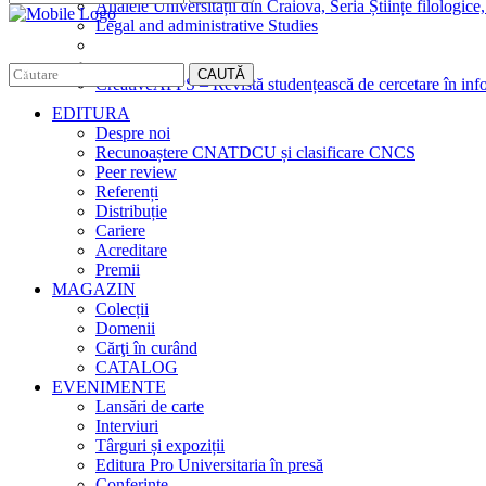
Analele Universității din Craiova, Seria Științe filologice,
Legal and administrative Studies
CAUTĂ
CreativeAPPS – Revistă studențească de cercetare în info
EDITURA
Despre noi
Recunoaștere CNATDCU și clasificare CNCS
Peer review
Referenți
Distribuție
Cariere
Acreditare
Premii
MAGAZIN
Colecții
Domenii
Cărţi în curând
CATALOG
EVENIMENTE
Lansări de carte
Interviuri
Târguri și expoziții
Editura Pro Universitaria în presă
Conferințe