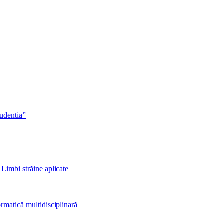
rudentia”
 Limbi străine aplicate
rmatică multidisciplinară