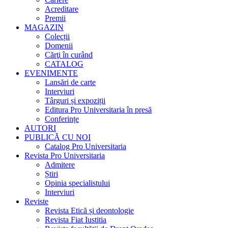
Acreditare
Premii
MAGAZIN
Colecții
Domenii
Cărţi în curând
CATALOG
EVENIMENTE
Lansări de carte
Interviuri
Târguri și expoziții
Editura Pro Universitaria în presă
Conferințe
AUTORI
PUBLICĂ CU NOI
Catalog Pro Universitaria
Revista Pro Universitaria
Admitere
Știri
Opinia specialistului
Interviuri
Reviste
Revista Etică și deontologie
Revista Fiat Iustitia