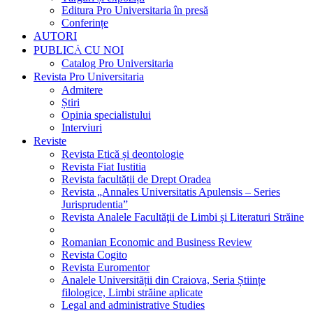
Editura Pro Universitaria în presă
Conferințe
AUTORI
PUBLICĂ CU NOI
Catalog Pro Universitaria
Revista Pro Universitaria
Admitere
Știri
Opinia specialistului
Interviuri
Reviste
Revista Etică și deontologie
Revista Fiat Iustitia
Revista facultății de Drept Oradea
Revista „Annales Universitatis Apulensis – Series
Jurisprudentia”
Revista Analele Facultăţii de Limbi și Literaturi Străine
Romanian Economic and Business Review
Revista Cogito
Revista Euromentor
Analele Universității din Craiova, Seria Științe
filologice, Limbi străine aplicate
Legal and administrative Studies