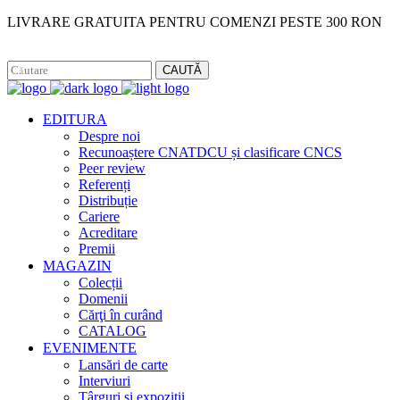
LIVRARE GRATUITA PENTRU COMENZI PESTE 300 RON
Facebook
Instagram
CAUTĂ
EDITURA
Despre noi
Recunoaștere CNATDCU și clasificare CNCS
Peer review
Referenți
Distribuție
Cariere
Acreditare
Premii
MAGAZIN
Colecții
Domenii
Cărţi în curând
CATALOG
EVENIMENTE
Lansări de carte
Interviuri
Târguri și expoziții