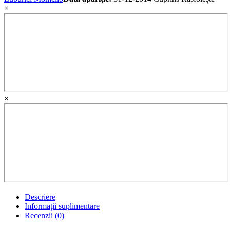
×
×
Descriere
Informații suplimentare
Recenzii (0)