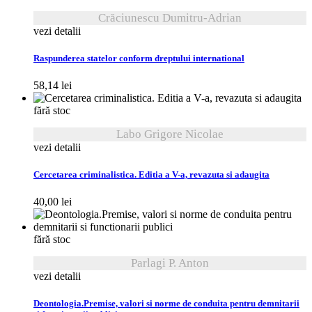
Crăciunescu Dumitru-Adrian
vezi detalii
Raspunderea statelor conform dreptului international
58,14
lei
fără stoc
Labo Grigore Nicolae
vezi detalii
Cercetarea criminalistica. Editia a V-a, revazuta si adaugita
40,00
lei
fără stoc
Parlagi P. Anton
vezi detalii
Deontologia.Premise, valori si norme de conduita pentru demnitarii