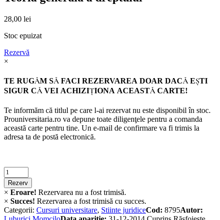
28,00
lei
Stoc epuizat
Rezervă
×
TE RUGĂM SĂ FACI REZERVAREA DOAR DACĂ EŞTI
SIGUR CĂ VEI ACHIZIŢIONA ACEASTĂ CARTE!
Te informăm că titlul pe care l-ai rezervat nu este disponibil în stoc.
Prouniversitaria.ro va depune toate diligenţele pentru a comanda
această carte pentru tine. Un e-mail de confirmare va fi trimis la
adresa ta de postă electronică.
Criminalistica
quantity
Rezerv
×
Eroare!
Rezervarea nu a fost trimisă.
×
Succes!
Rezervarea a fost trimisă cu succes.
Categorii:
Cursuri universitare
,
Stiinte juridice
Cod:
8795
Autor:
Luburici Momcilo
Data apariție:
31-12-2014
Cuprins
Răsfoiește