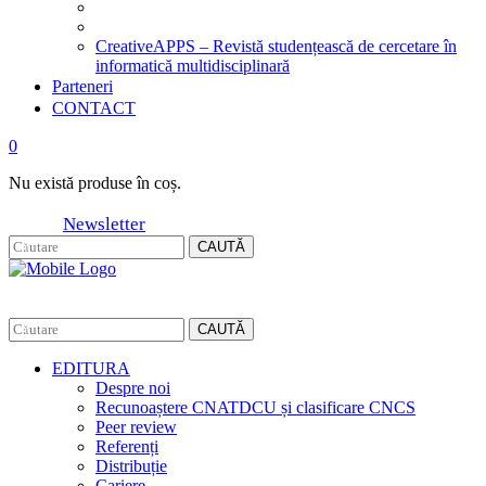
CreativeAPPS – Revistă studențească de cercetare în
informatică multidisciplinară
Parteneri
CONTACT
0
Nu există produse în coș.
Newsletter
CAUTĂ
CAUTĂ
EDITURA
Despre noi
Recunoaștere CNATDCU și clasificare CNCS
Peer review
Referenți
Distribuție
Cariere