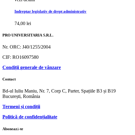
Indreptar legislativ de drept administrativ
74,00
lei
PRO UNIVERSITARIA S.R.L.
Nr. ORC: J40/1255/2004
CIF: RO16097580
Condiții generale de vânzare
Contact
Bd-ul Iuliu Maniu, Nr. 7, Corp C, Parter, Spațiile B3 și B19
București, România
Termeni și condiții
Politică de confidențialitate
Abonează-te