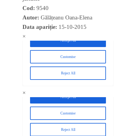
Cod:
9540
Autor:
Gălățeanu Oana-Elena
Data apariție:
15-10-2015
×
×