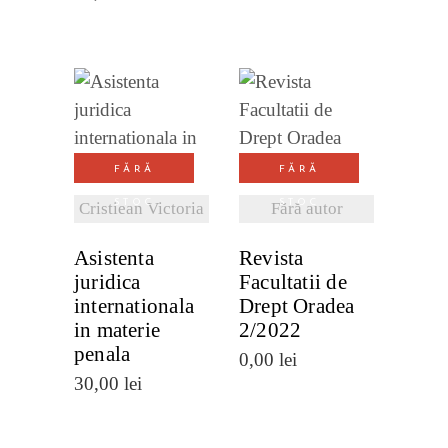
VEZI
VEZI
DETALII
DETALII
FĂRĂ
FĂRĂ
STOC
STOC
Cristiean Victoria
Fără autor
Asistenta
Revista
juridica
Facultatii de
internationala
Drept Oradea
in materie
2/2022
penala
0,00
lei
30,00
lei