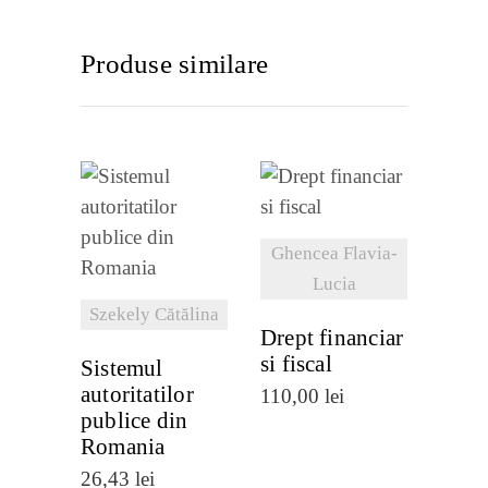
Produse similare
VEZI
VEZI
DETALII
Ghencea Flavia-
DETALII
Lucia
Szekely Cătălina
Drept financiar
si fiscal
Sistemul
autoritatilor
110,00
lei
publice din
Romania
26,43
lei