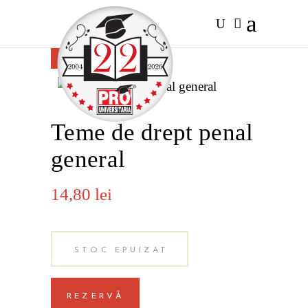
FĂRĂ
STOC
Teme de drept penal
general
14,80
lei
STOC EPUIZAT
REZERVĂ