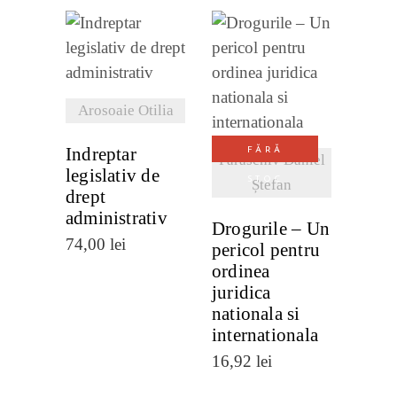
VEZI
DETALII
VEZI
Arosoaie Otilia
DETALII
Indreptar
FĂRĂ
Paraschiv Daniel
legislativ de
STOC
Ștefan
drept
administrativ
Drogurile – Un
74,00
lei
pericol pentru
ordinea
juridica
nationala si
internationala
16,92
lei