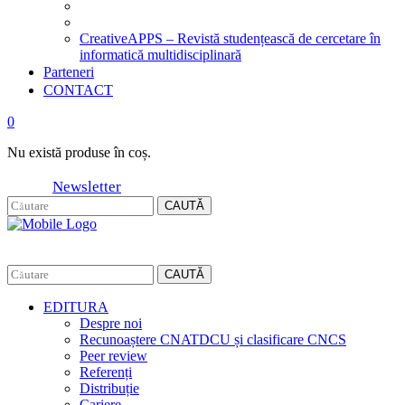
CreativeAPPS – Revistă studențească de cercetare în
informatică multidisciplinară
Parteneri
CONTACT
0
Nu există produse în coș.
Newsletter
CAUTĂ
CAUTĂ
EDITURA
Despre noi
Recunoaștere CNATDCU și clasificare CNCS
Peer review
Referenți
Distribuție
Cariere