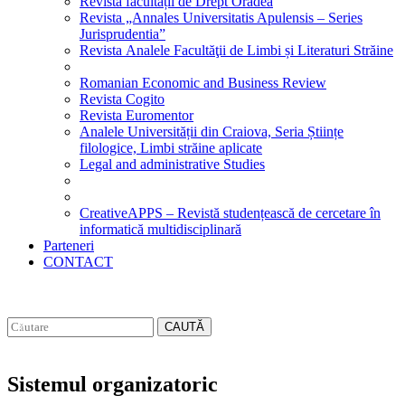
Revista facultății de Drept Oradea
Revista „Annales Universitatis Apulensis – Series
Jurisprudentia”
Revista Analele Facultăţii de Limbi și Literaturi Străine
Romanian Economic and Business Review
Revista Cogito
Revista Euromentor
Analele Universității din Craiova, Seria Științe
filologice, Limbi străine aplicate
Legal and administrative Studies
CreativeAPPS – Revistă studențească de cercetare în
informatică multidisciplinară
Parteneri
CONTACT
CAUTĂ
Sistemul organizatoric