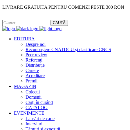
LIVRARE GRATUITA PENTRU COMENZI PESTE 300 RON
Facebook
Instagram
CAUTĂ
EDITURA
Despre noi
Recunoaștere CNATDCU și clasificare CNCS
Peer review
Referenți
Distribuție
Cariere
Acreditare
Premii
MAGAZIN
Colecții
Domenii
Cărţi în curând
CATALOG
EVENIMENTE
Lansări de carte
Interviuri
Târguri și expoziții