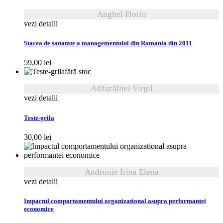
Anghel Florin
vezi detalii
Starea de sanatate a managementului din Romania din 2011
59,00
lei
fără stoc
Adăscăliței Virgil
vezi detalii
Teste-grila
30,00
lei
Andronie Irina Elena
vezi detalii
Impactul comportamentului organizational asupra performantei
economice