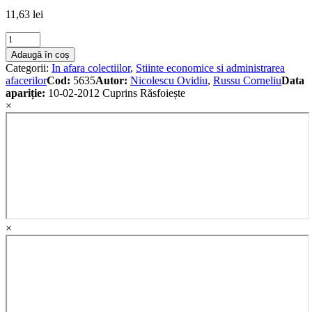
11,63
lei
Sistemul
organizatoric
Adaugă în coș
quantity
Categorii:
In afara colectiilor
,
Stiinte economice si administrarea
afacerilor
Cod:
5635
Autor:
Nicolescu Ovidiu
,
Russu Corneliu
Data
apariție:
10-02-2012
Cuprins
Răsfoiește
×
×