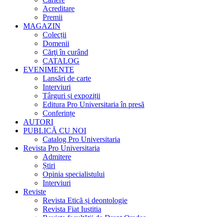
Acreditare
Premii
MAGAZIN
Colecții
Domenii
Cărţi în curând
CATALOG
EVENIMENTE
Lansări de carte
Interviuri
Târguri și expoziții
Editura Pro Universitaria în presă
Conferințe
AUTORI
PUBLICĂ CU NOI
Catalog Pro Universitaria
Revista Pro Universitaria
Admitere
Știri
Opinia specialistului
Interviuri
Reviste
Revista Etică și deontologie
Revista Fiat Iustitia