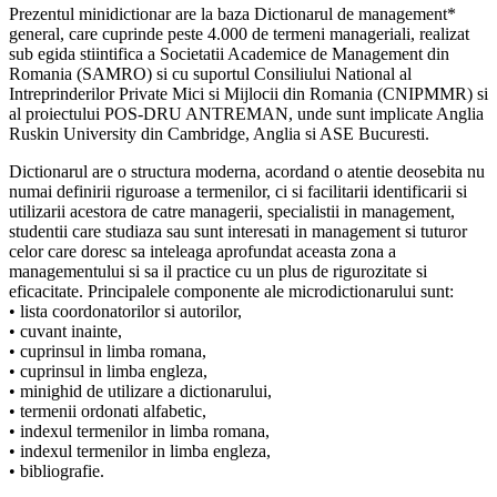
Prezentul minidictionar are la baza Dictionarul de management*
general, care cuprinde peste 4.000 de termeni manageriali, realizat
sub egida stiintifica a Societatii Academice de Management din
Romania (SAMRO) si cu suportul Consiliului National al
Intreprinderilor Private Mici si Mijlocii din Romania (CNIPMMR) si
al proiectului POS-DRU ANTREMAN, unde sunt implicate Anglia
Ruskin University din Cambridge, Anglia si ASE Bucuresti.
Dictionarul are o structura moderna, acordand o atentie deosebita nu
numai definirii riguroase a termenilor, ci si facilitarii identificarii si
utilizarii acestora de catre managerii, specialistii in management,
studentii care studiaza sau sunt interesati in management si tuturor
celor care doresc sa inteleaga aprofundat aceasta zona a
managementului si sa il practice cu un plus de rigurozitate si
eficacitate. Principalele componente ale microdictionarului sunt:
• lista coordonatorilor si autorilor,
• cuvant inainte,
• cuprinsul in limba romana,
• cuprinsul in limba engleza,
• minighid de utilizare a dictionarului,
• termenii ordonati alfabetic,
• indexul termenilor in limba romana,
• indexul termenilor in limba engleza,
• bibliografie.