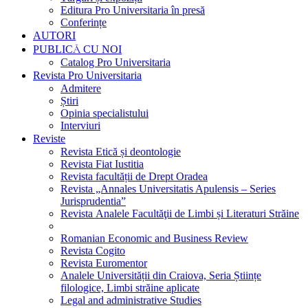
Editura Pro Universitaria în presă
Conferințe
AUTORI
PUBLICĂ CU NOI
Catalog Pro Universitaria
Revista Pro Universitaria
Admitere
Știri
Opinia specialistului
Interviuri
Reviste
Revista Etică și deontologie
Revista Fiat Iustitia
Revista facultății de Drept Oradea
Revista „Annales Universitatis Apulensis – Series
Jurisprudentia”
Revista Analele Facultăţii de Limbi și Literaturi Străine
Romanian Economic and Business Review
Revista Cogito
Revista Euromentor
Analele Universității din Craiova, Seria Științe
filologice, Limbi străine aplicate
Legal and administrative Studies