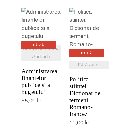
VEZI
VEZI
DETALII
DETALII
FĂRĂ
Georgescu Maria
FĂRĂ
STOC
Andrada
STOC
Fără autor
Administrarea
finantelor
Politica
publice si a
stiintei.
bugetului
Dictionar de
termeni.
55,00
lei
Romano-
francez
10,00
lei