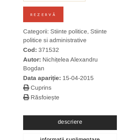
REZERVĂ
Categorii:
Stiinte politice
,
Stiinte
politice si administrative
Cod:
371532
Autor:
Nichițelea Alexandru
Bogdan
Data apariție:
15-04-2015
Cuprins
Răsfoiește
descriere
informații suplimentare