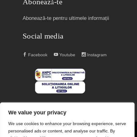
Abonează-te
Abonează-te pentru ultimele informații
Social media
Facebook
Youtube
Instagram
We value your privacy
We use cookies to enhance your browsing experience, serve
personalised ads or content, and analyse our traffic. By
COPYRIGHT © 2004 – 2023
EDITURA ACREDITATĂ CNCS