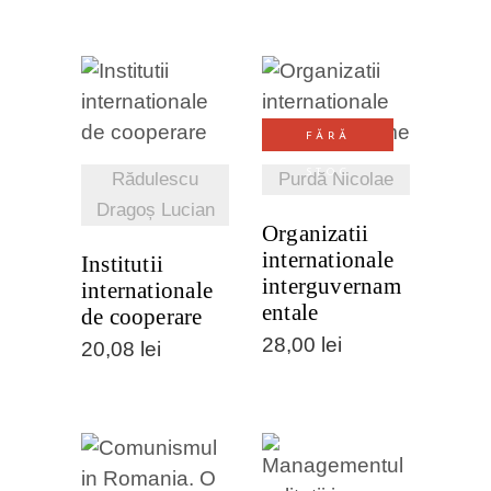
VEZI
VEZI
FĂRĂ
DETALII
DETALII
STOC
Rădulescu
Purdă Nicolae
Dragoș Lucian
Organizatii
internationale
Institutii
interguvernam
internationale
entale
de cooperare
28,00
lei
20,08
lei