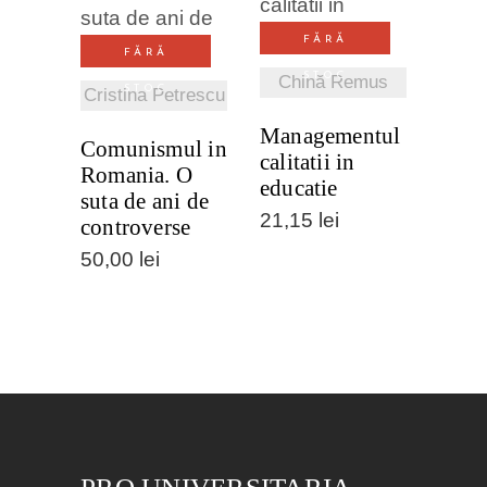
VEZI
VEZI
DETALII
FĂRĂ
DETALII
FĂRĂ
STOC
Chină Remus
STOC
Cristina Petrescu
Managementul
Comunismul in
calitatii in
Romania. O
educatie
suta de ani de
21,15
lei
controverse
50,00
lei