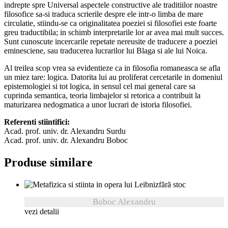
indrepte spre Universal aspectele constructive ale traditiilor noastre
filosofice sa-si traduca scrierile despre ele intr-o limba de mare
circulatie, stiindu-se ca originalitatea poeziei si filosofiei este foarte
greu traductibila; in schimb interpretarile lor ar avea mai mult succes.
Sunt cunoscute incercarile repetate nereusite de traducere a poeziei
eminesciene, sau traducerea lucrarilor lui Blaga si ale lui Noica.
Al treilea scop vrea sa evidentieze ca in filosofia romaneasca se afla
un miez tare: logica. Datorita lui au proliferat cercetarile in domeniul
epistemologiei si tot logica, in sensul cel mai general care sa
cuprinda semantica, teoria limbajelor si retorica a contribuit la
maturizarea nedogmatica a unor lucrari de istoria filosofiei.
Referenti stiintifici:
Acad. prof. univ. dr. Alexandru Surdu
Acad. prof. univ. dr. Alexandru Boboc
Produse similare
fără stoc
Boboc Alexandru
vezi detalii