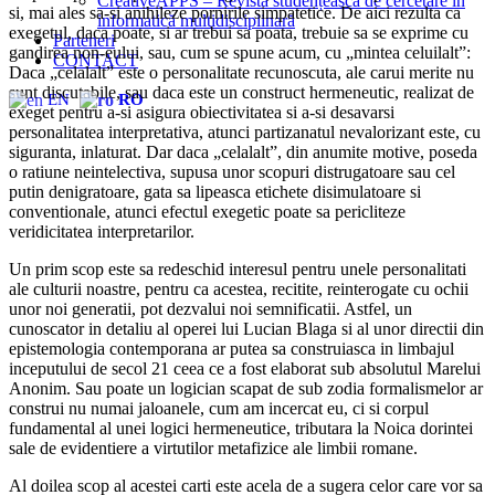
CreativeAPPS – Revistă studențească de cercetare în
si, mai ales sa-si anihileze pornirile simpatetice. De aici rezulta ca
informatică multidisciplinară
exegetul, daca poate, si ar trebui sa poata, trebuie sa se exprime cu
Parteneri
gandirea non-eului, sau, cum se spune acum, cu „mintea celuilalt”:
CONTACT
Daca „celalalt” este o personalitate recunoscuta, ale carui merite nu
sunt discutabile, sau daca este un construct hermeneutic, realizat de
EN
RO
exeget pentru a-si asigura obiectivitatea si a-si desavarsi
personalitatea interpretativa, atunci partizanatul nevalorizant este, cu
siguranta, inlaturat. Dar daca „celalalt”, din anumite motive, poseda
o ratiune neintelectiva, supusa unor scopuri distrugatoare sau cel
putin denigratoare, gata sa lipeasca etichete disimulatoare si
conventionale, atunci efectul exegetic poate sa pericliteze
veridicitatea interpretarilor.
Un prim scop este sa redeschid interesul pentru unele personalitati
ale culturii noastre, pentru ca acestea, recitite, reinterogate cu ochii
unor noi generatii, pot dezvalui noi semnificatii. Astfel, un
cunoscator in detaliu al operei lui Lucian Blaga si al unor directii din
epistemologia contemporana ar putea sa construiasca in limbajul
inceputului de secol 21 ceea ce a fost elaborat sub absolutul Marelui
Anonim. Sau poate un logician scapat de sub zodia formalismelor ar
construi nu numai jaloanele, cum am incercat eu, ci si corpul
fundamental al unei logici hermeneutice, tributara la Noica dorintei
sale de evidentiere a virtutilor metafizice ale limbii romane.
Al doilea scop al acestei carti este acela de a sugera celor care vor sa