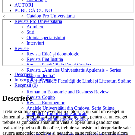
AUTORI
PUBLICĂ CU NOI
Catalog Pro Universitaria
×
Revista Pro Universitaria
Admitere
Știri
Opinia specialistului
Interviuri
Reviste
Revista Etică și deontologie
Revista Fiat Iustitia
Revista facultății de Drept Oradea
Revista „Annales Universitatis Apulensis – Series
Descriere
Jurisprudentia”
Informații suplimentare
Revista Analele Facultăţii de Limbi și Literaturi Străine
Recenzii (0)
Romanian Economic and Business Review
Descriere
Revista Cogito
Revista Euromentor
Analele Universității din Craiova, Seria Științe
Trebuie sa-mi avertizez eventualii cititori ca nu sunt un exeget in
filologice, Limbi străine aplicate
domeniul istoriei filosofiei romanesti; nu sunt, pentru ca un exeget
Legal and administrative Studies
trebuie sa cunoasca amanuntit viata si opera unui ganditor sau
realizarile unei scoli filosofice, trebuie sa insiste in interpretarile sale
asupra aspectelor pozitive si negative, sa se refere la parerile altora