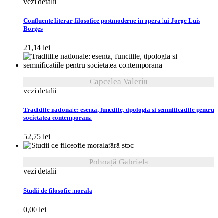
vezi detalii
Confluente literar-filosofice postmoderne in opera lui Jorge Luis
Borges
21,14
lei
Capcelea Valeriu
vezi detalii
Traditiile nationale: esenta, functiile, tipologia si semnificatiile pentru
societatea contemporana
52,75
lei
fără stoc
Pohoață Gabriela
vezi detalii
Studii de filosofie morala
0,00
lei