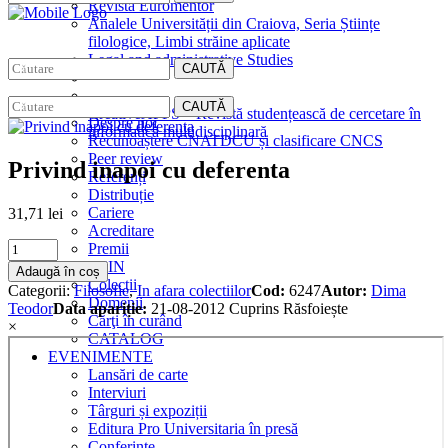
Revista Euromentor
Analele Universității din Craiova, Seria Științe
filologice, Limbi străine aplicate
Legal and administrative Studies
CAUTĂ
EDITURA
CAUTĂ
CreativeAPPS – Revistă studențească de cercetare în
Despre noi
informatică multidisciplinară
Recunoaștere CNATDCU și clasificare CNCS
Peer review
Privind inapoi cu deferenta
Referenți
Distribuție
Cariere
31,71
lei
Acreditare
Privind
Premii
inapoi
MAGAZIN
Adaugă în coș
cu
Colecții
Categorii:
Filosofie
,
In afara colectiilor
Cod:
6247
Autor:
Dima
deferenta
Domenii
Teodor
Data apariție:
21-08-2012
Cuprins
Răsfoiește
quantity
Cărţi în curând
×
CATALOG
EVENIMENTE
Lansări de carte
Interviuri
Târguri și expoziții
Editura Pro Universitaria în presă
Conferințe