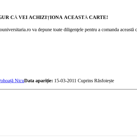
GUR CĂ VEI ACHIZIŢIONA ACEASTĂ CARTE!
Prouniversitaria.ro va depune toate diligenţele pentru a comanda această c
Pohoață Nicu
Data apariție:
15-03-2011
Cuprins
Răsfoiește