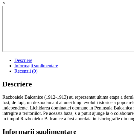
×
Descriere
Informații suplimentare
Recenzii (0)
Descriere
Razboaiele Balcanice (1912-1913) au reprezentat ultima etapa a derular
fost, de fapt, un deznodamant al unei lungi evolutii istorice a popoarel
independente. Lichidarea dominatiei otomane in Peninsula Balcanica si re
intregire a teritoriilor. Pe aceasta baza, s-a putut ajunge la o colab
in timpul Razboaielor Balcanice a fost abordata in istoriografie din ung
Informații suplimentare