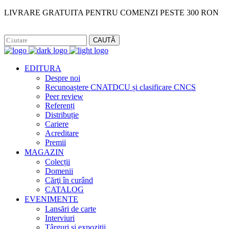
LIVRARE GRATUITA PENTRU COMENZI PESTE 300 RON
Facebook
Instagram
CAUTĂ
EDITURA
Despre noi
Recunoaștere CNATDCU și clasificare CNCS
Peer review
Referenți
Distribuție
Cariere
Acreditare
Premii
MAGAZIN
Colecții
Domenii
Cărţi în curând
CATALOG
EVENIMENTE
Lansări de carte
Interviuri
Târguri și expoziții