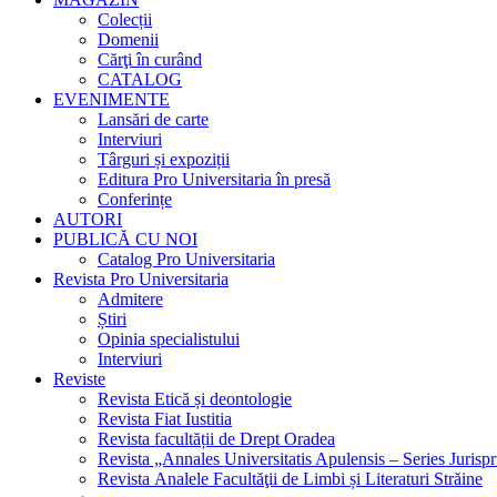
Colecții
Domenii
Cărţi în curând
CATALOG
EVENIMENTE
Lansări de carte
Interviuri
Târguri și expoziții
Editura Pro Universitaria în presă
Conferințe
AUTORI
PUBLICĂ CU NOI
Catalog Pro Universitaria
Revista Pro Universitaria
Admitere
Știri
Opinia specialistului
Interviuri
Reviste
Revista Etică și deontologie
Revista Fiat Iustitia
Revista facultății de Drept Oradea
Revista „Annales Universitatis Apulensis – Series Jurisp
Revista Analele Facultăţii de Limbi și Literaturi Străine