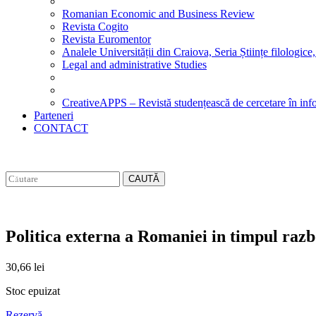
Romanian Economic and Business Review
Revista Cogito
Revista Euromentor
Analele Universității din Craiova, Seria Științe filologice,
Legal and administrative Studies
CreativeAPPS – Revistă studențească de cercetare în info
Parteneri
CONTACT
CAUTĂ
Politica externa a Romaniei in timpul razb
30,66
lei
Stoc epuizat
Rezervă