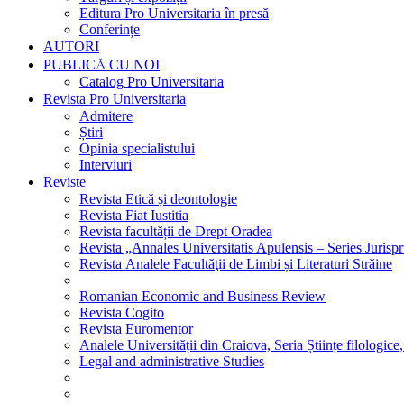
Editura Pro Universitaria în presă
Conferințe
AUTORI
PUBLICĂ CU NOI
Catalog Pro Universitaria
Revista Pro Universitaria
Admitere
Știri
Opinia specialistului
Interviuri
Reviste
Revista Etică și deontologie
Revista Fiat Iustitia
Revista facultății de Drept Oradea
Revista „Annales Universitatis Apulensis – Series Jurisp
Revista Analele Facultăţii de Limbi și Literaturi Străine
Romanian Economic and Business Review
Revista Cogito
Revista Euromentor
Analele Universității din Craiova, Seria Științe filologice,
Legal and administrative Studies