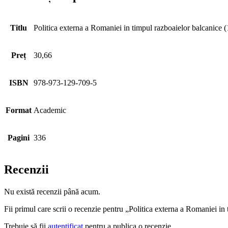
Titlu
Politica externa a Romaniei in timpul razboaielor balcanice
Preț
30,66
ISBN
978-973-129-709-5
Format
Academic
Pagini
336
Recenzii
Nu există recenzii până acum.
Fii primul care scrii o recenzie pentru „Politica externa a Romaniei i
Trebuie să fii
autentificat
pentru a publica o recenzie.