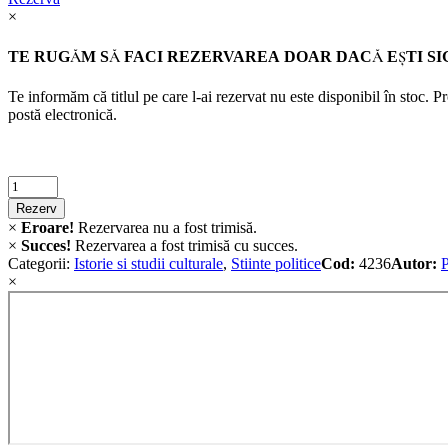
×
TE RUGĂM SĂ FACI REZERVAREA DOAR DACĂ EŞTI SI
Te informăm că titlul pe care l-ai rezervat nu este disponibil în stoc. 
postă electronică.
Criminalistica
quantity
Rezerv
×
Eroare!
Rezervarea nu a fost trimisă.
×
Succes!
Rezervarea a fost trimisă cu succes.
Categorii:
Istorie si studii culturale
,
Stiinte politice
Cod:
4236
Autor:
×