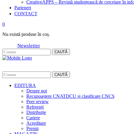
CreativeAPPS – Revistă studențească de cercetare în info
Parteneri
CONTACT
0
Nu există produse în coș.
Newsletter
CAUTĂ
CAUTĂ
EDITURA
Despre noi
Recunoaștere CNATDCU și clasificare CNCS
Peer review
Referenți
Distribuție
Cariere
Acreditare
Premii
MAGAZIN