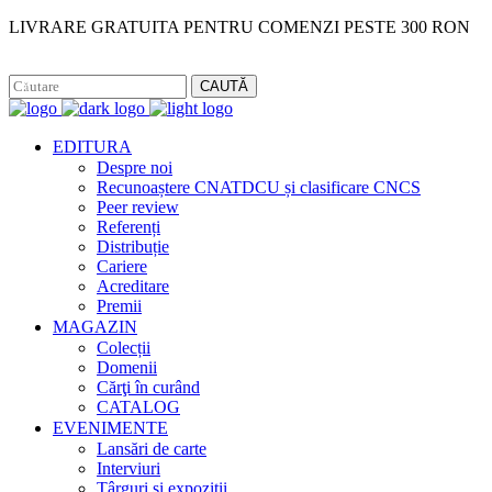
LIVRARE GRATUITA PENTRU COMENZI PESTE 300 RON
Facebook
Instagram
CAUTĂ
EDITURA
Despre noi
Recunoaștere CNATDCU și clasificare CNCS
Peer review
Referenți
Distribuție
Cariere
Acreditare
Premii
MAGAZIN
Colecții
Domenii
Cărţi în curând
CATALOG
EVENIMENTE
Lansări de carte
Interviuri
Târguri și expoziții