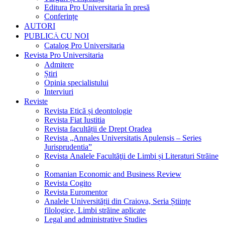
Editura Pro Universitaria în presă
Conferințe
AUTORI
PUBLICĂ CU NOI
Catalog Pro Universitaria
Revista Pro Universitaria
Admitere
Știri
Opinia specialistului
Interviuri
Reviste
Revista Etică și deontologie
Revista Fiat Iustitia
Revista facultății de Drept Oradea
Revista „Annales Universitatis Apulensis – Series
Jurisprudentia”
Revista Analele Facultăţii de Limbi și Literaturi Străine
Romanian Economic and Business Review
Revista Cogito
Revista Euromentor
Analele Universității din Craiova, Seria Științe
filologice, Limbi străine aplicate
Legal and administrative Studies