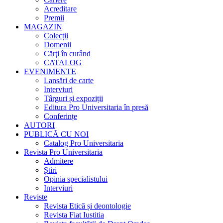
Acreditare
Premii
MAGAZIN
Colecții
Domenii
Cărţi în curând
CATALOG
EVENIMENTE
Lansări de carte
Interviuri
Târguri și expoziții
Editura Pro Universitaria în presă
Conferințe
AUTORI
PUBLICĂ CU NOI
Catalog Pro Universitaria
Revista Pro Universitaria
Admitere
Știri
Opinia specialistului
Interviuri
Reviste
Revista Etică și deontologie
Revista Fiat Iustitia