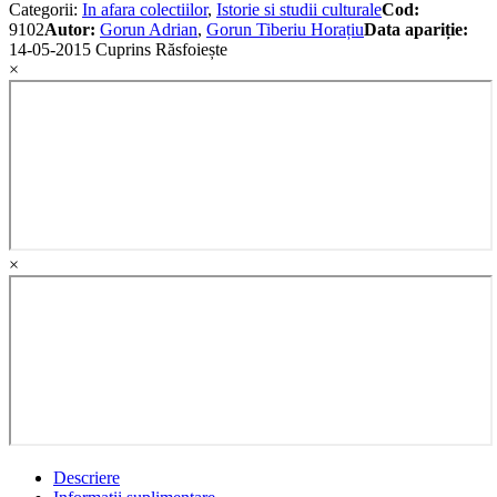
Categorii:
In afara colectiilor
,
Istorie si studii culturale
Cod:
9102
Autor:
Gorun Adrian
,
Gorun Tiberiu Horațiu
Data apariție:
14-05-2015
Cuprins
Răsfoiește
×
×
Descriere