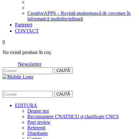
CreativeAPPS – Revistă studențească de cercetare în
informatică multidisciplinară
Parteneri
CONTACT
0
Nu există produse în coș.
Newsletter
CAUTĂ
CAUTĂ
EDITURA
Despre noi
Recunoaștere CNATDCU și clasificare CNCS
Peer review
Referenți
Distribuție
Cariere