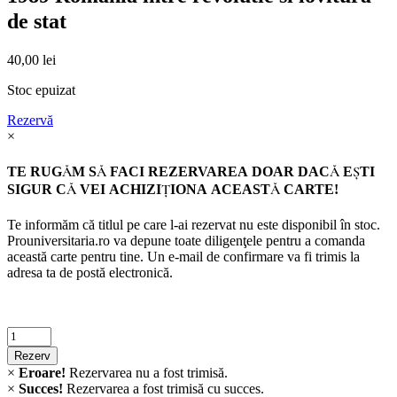
de stat
40,00
lei
Stoc epuizat
Rezervă
×
TE RUGĂM SĂ FACI REZERVAREA DOAR DACĂ EŞTI
SIGUR CĂ VEI ACHIZIŢIONA ACEASTĂ CARTE!
Te informăm că titlul pe care l-ai rezervat nu este disponibil în stoc.
Prouniversitaria.ro va depune toate diligenţele pentru a comanda
această carte pentru tine. Un e-mail de confirmare va fi trimis la
adresa ta de postă electronică.
Criminalistica
quantity
Rezerv
×
Eroare!
Rezervarea nu a fost trimisă.
×
Succes!
Rezervarea a fost trimisă cu succes.