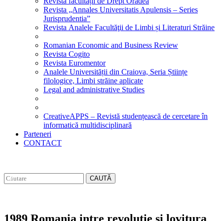
Revista facultății de Drept Oradea
Revista „Annales Universitatis Apulensis – Series
Jurisprudentia”
Revista Analele Facultăţii de Limbi și Literaturi Străine
Romanian Economic and Business Review
Revista Cogito
Revista Euromentor
Analele Universității din Craiova, Seria Științe
filologice, Limbi străine aplicate
Legal and administrative Studies
CreativeAPPS – Revistă studențească de cercetare în
informatică multidisciplinară
Parteneri
CONTACT
CAUTĂ
1989 Romania intre revolutie si lovitura