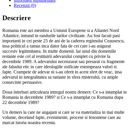
Informații suplimentare
Recenzii (0)
Descriere
Romania este azi membra a Uniunii Europene si a Aliantei Nord
Atlantice, intrand in randurile tarilor civilizate. Au fost facuti pasi
importanti in cei peste 25 de ani de la caderea regimului Ceausescu,
insa politicul a ramas inca dator fata de cei care i-au asigurat
succesiv legitimitatea. In multe domenii. Iar unul din domeniile
restante este cel al restituirii adevarului complet cu privire la
decembrie 1989. A adevarului necenzurat sau presarat cu fragmente
ale falsului etic in care ideologiile osificate estompeaza valori si
fapte. Crampeie de adevar ni s-au oferit in acest sfert de veac, insa
adevarul in integralitatea sa ramane in sfera misterului, cu ample
consecinte persuasive.
Doua intrebari articuleaza intregul nostru demers: Ce s-a intamplat in
Romania in decembrie 1989? si Ce s-a intamplat cu Romania dupa
22 decembrie 1989?
Un demers la care ne angajam si care se va materializa in mai multe
volume, deceland fapte, evenimente, procese si fenomene care au
marcat istoria noastra recenta.