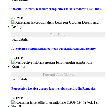
Orasul Bucuresti, resedinta si capitala a tarii romanesti 1459-1862.
42,29
lei
Rus Dana
vezi detalii
American Exceptionalism between Utopian Dream and Reality
37,00
lei
Ducuță Ana Maria
vezi detalii
Perspectiva istorica asupra fenomenului spiritist din Romania
34,89
lei