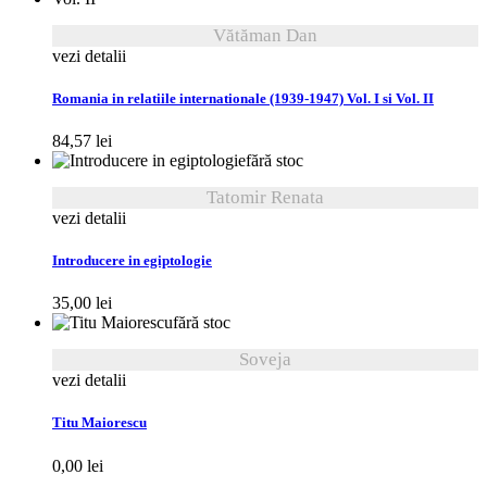
Vătăman Dan
vezi detalii
Romania in relatiile internationale (1939-1947) Vol. I si Vol. II
84,57
lei
fără stoc
Tatomir Renata
vezi detalii
Introducere in egiptologie
35,00
lei
fără stoc
Soveja
vezi detalii
Titu Maiorescu
0,00
lei